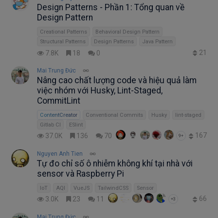
Design Patterns - Phần 1: Tổng quan về
Design Pattern
Creational Patterns
Behavioral Design Pattern
Structural Patterns
Design Patterns
Java Pattern
21
7.8K
18
0
Mai Trung Đức
Nâng cao chất lượng code và hiệu quả làm
việc nhóm với Husky, Lint-Staged,
CommitLint
ContentCreator
Conventional Commits
Husky
lint-staged
Gitlab CI
ESlint
167
37.0K
136
70
9+
Nguyen Anh Tien
Tự đo chỉ số ô nhiễm không khí tại nhà với
sensor và Raspberry Pi
IoT
AQI
VueJS
TailwindCSS
Sensor
66
3.0K
23
11
+3
Mai Trung Đức