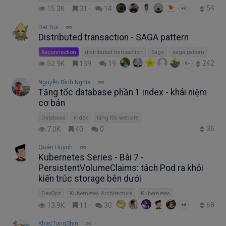
54
15.3K
31
14
+3
Dat Bui
Distributed transaction - SAGA pattern
Reconnection
distributed transaction
Saga
saga pattern
242
52.9K
139
19
9+
Nguyễn Đình Nghĩa
Tăng tốc database phần 1 index - khái niệm
cơ bản
Database
index
tăng tốc website
36
7.0K
40
0
Quân Huỳnh
Kubernetes Series - Bài 7 -
PersistentVolumeClaims: tách Pod ra khỏi
kiến trúc storage bên dưới
DevOps
Kubernetes Architecture
Kubernetes
68
13.9K
11
30
+4
KhacTungShjn