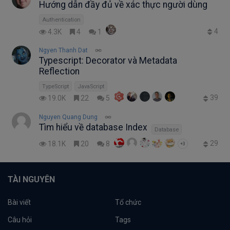
Hướng dẫn đầy đủ về xác thực người dùng
Authentication
4
4.3K
4
1
Ngyen Thanh Dat
Typescript: Decorator và Metadata
Reflection
TypeScript
JavaScript
39
19.0K
22
5
Nguyen Quang Dung
Tìm hiểu về database Index
Database
29
18.1K
20
8
+3
TÀI NGUYÊN
Bài viết
Tổ chức
Câu hỏi
Tags