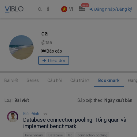
new
VI
Đăng nhập/Đăng ký
da
@taa
Báo cáo
Theo dõi
Bài viết
Series
Câu hỏi
Câu trả lời
Bookmark
Đang
Loại:
Bài viết
Sắp xếp theo:
Ngày xuất bản
Kiên Đinh
Database connection pooling: Tổng quan và
implement benchmark
benchmark
Database
Go
connection pooling