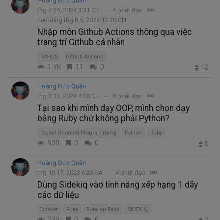
Hoàng Đức Quân
thg 7 24, 2024 3:31 CH
4 phút đọc
Trending thg 8 5, 2024 12:20 CH
Nhập môn Github Actions thông qua việc
trang trí Github cá nhân
GitHub
Github Actions
1.7K
11
0
12
Hoàng Đức Quân
thg 3 13, 2024 4:00 CH
8 phút đọc
Tại sao khi mình dạy OOP, mình chọn dạy
bằng Ruby chứ không phải Python?
Object Oriented Programming
Python
Ruby
930
0
0
0
Hoàng Đức Quân
thg 10 17, 2023 6:28 SA
4 phút đọc
Dùng Sidekiq vào tính năng xếp hạng 1 dãy
các dữ liệu
Docker
Ruby
Ruby on Rails
SIDEKIQ
230
0
0