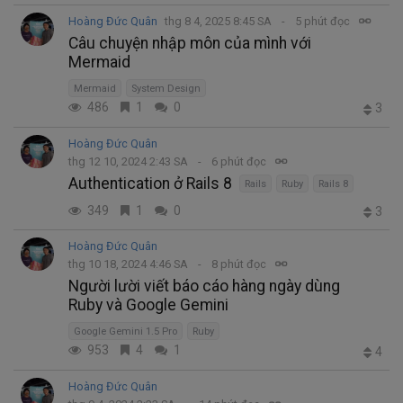
Hoàng Đức Quân
thg 8 4, 2025 8:45 SA
5 phút đọc
Câu chuyện nhập môn của mình với
Mermaid
Mermaid
System Design
486
1
0
3
Hoàng Đức Quân
thg 12 10, 2024 2:43 SA
6 phút đọc
Authentication ở Rails 8
Rails
Ruby
Rails 8
349
1
0
3
Hoàng Đức Quân
thg 10 18, 2024 4:46 SA
8 phút đọc
Người lười viết báo cáo hàng ngày dùng
Ruby và Google Gemini
Google Gemini 1.5 Pro
Ruby
953
4
1
4
Hoàng Đức Quân