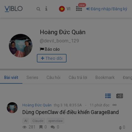
new
VI
Đăng nhập/Đăng ký
Hoàng Đức Quân
@devil_boom_129
Báo cáo
Theo dõi
Bài viết
Series
Câu hỏi
Câu trả lời
Bookmark
Đang
Hoàng Đức Quân
thg 3 18, 8:35 SA
11 phút đọc
Dùng OpenClaw để điều khiển GarageBand
AI
Claude
openclaw
281
0
0
0