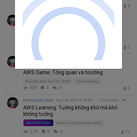
2.0K
1
0
4
Hoàng Đức Quân
thg 6 7, 2023 4:24 CH
16 phút đọc
AWS Game: Backend
Amazon Web Services (AWS)
AWS Lambda
986
1
0
2
Hoàng Đức Quân
thg 6 3, 2023 7:19 SA
10 phút đọc
AWS Game: Tổng quan và hosting
Amazon Web Services (AWS)
Cloud Hosting
939
3
0
5
Hoàng Đức Quân
thg 5 8, 2023 8:18 SA
6 phút đọc
AWS Learning: Tưởng không khó mà khó
không tưởng
MAYFEST
2023
Amazon Web Services (AWS)
2.2K
8
0
11