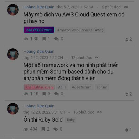
Hoàng Đức Quân
thg 5 7, 2023 1:52 SA
6 phút đọc
Mày mò dịch vụ AWS Cloud Quest xem có
gì hay ho
MAYFEST
2023
Amazon Web Services (AWS)
1.3K
1
0
2
Hoàng Đức Quân
thg 1 22, 2023 4:22 CH
12 phút đọc
Một số framework và mô hình phát triển
phần mềm Scrum-based dành cho dụ
án/phần mềm đông thành viên
KhaiButDauXuan
Agile
Agile Scrum
scrum
1.1K
3
0
2
Hoàng Đức Quân
thg 12 23, 2022 3:31 CH
16 phút đọc
Ôn thi Ruby Gold
Ruby
484
2
0
4