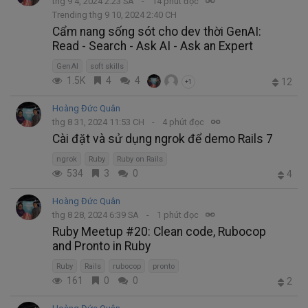
thg 9 4, 2024 2:23 SA
14 phút đọc
Trending thg 9 10, 2024 2:40 CH
Cẩm nang sống sót cho dev thời GenAI:
Read - Search - Ask AI - Ask an Expert
GenAI
soft skills
1.5K
4
4
12
+1
Hoàng Đức Quân
thg 8 31, 2024 11:53 CH
4 phút đọc
Cài đặt và sử dụng ngrok để demo Rails 7
ngrok
Ruby
Ruby on Rails
534
3
0
4
Hoàng Đức Quân
thg 8 28, 2024 6:39 SA
1 phút đọc
Ruby Meetup #20: Clean code, Rubocop
and Pronto in Ruby
Ruby
Rails
rubocop
pronto
161
0
0
2