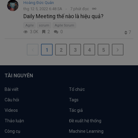
Hoàng Đức Quân
thg 12 5, 2022 6:48 SA
7 phút đọc
Daily Meeting thế nào là hiệu quả?
Agile
scrum
Agile Scrum
3.0K
2
0
7
1
2
3
4
5
TÀI NGUYÊN
Bài viết
Tổ chức
Câu hỏi
Tags
Videos
Tác giả
Thảo luận
Đề xuất hệ thống
Công cụ
Machine Learning