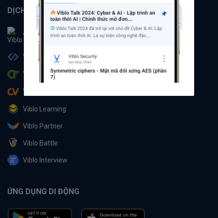
DỊCH VỤ
Viblo
Viblo Code
Viblo CTF
Viblo CV
Viblo Learning
Viblo Partner
Viblo Battle
Viblo Interview
ỨNG DỤNG DI ĐỘNG