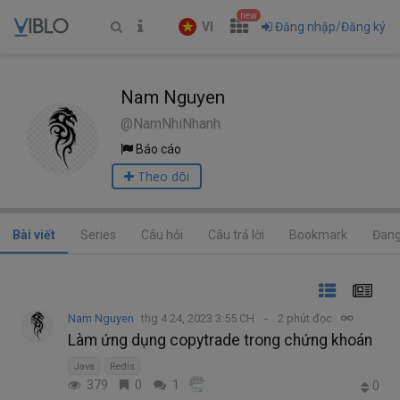
new
VI
Đăng nhập/Đăng ký
Nam Nguyen
@NamNhiNhanh
Báo cáo
Theo dõi
Bài viết
Series
Câu hỏi
Câu trả lời
Bookmark
Đang
Nam Nguyen
thg 4 24, 2023 3:55 CH
2 phút đọc
Làm ứng dụng copytrade trong chứng khoán
Java
Redis
379
0
1
0