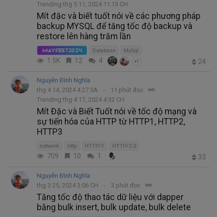
Trending thg 5 11, 2024 11:13 CH
Mít đặc và biết tuốt nói về các phương pháp
backup MYSQL để tăng tốc độ backup và
restore lên hàng trăm lần
Database
MySql
MayFest2024
1.5K
12
4
24
+1
Nguyễn Đình Nghĩa
thg 4 14, 2024 4:27 SA
11 phút đọc
Trending thg 4 17, 2024 4:32 CH
Mít Đặc và Biết Tuốt nói về tốc độ mạng và
sự tiến hóa của HTTP từ HTTP1, HTTP2,
HTTP3
network
http
HTTP/1
HTTP/2.0
709
10
1
33
Nguyễn Đình Nghĩa
thg 3 25, 2024 3:06 CH
3 phút đọc
Tăng tốc độ thao tác dữ liệu với dapper
bằng bulk insert, bulk update, bulk delete