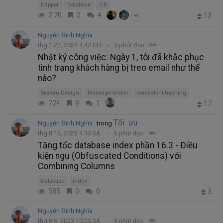
Dapper
Database
C#
2.7K
2
4
13
+1
Nguyễn Đình Nghĩa
thg 1 22, 2024 4:42 CH
5 phút đọc
Nhật ký công việc: Ngày 1, tôi đã khắc phục
tình trạng khách hàng bị treo email như thế
nào?
System Design
Message broker
consistent hashing
724
9
1
17
Tối ưu
Nguyễn Đình Nghĩa
trong
thg 8 13, 2023 4:13 SA
5 phút đọc
Tăng tốc database index phần 16.3 - Điều
kiện ngu (Obfuscated Conditions) với
Combining Columns
Database
index
585
0
0
3
Nguyễn Đình Nghĩa
thg 8 6, 2023 10:23 SA
4 phút đọc