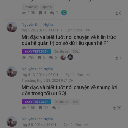
Database
OpenAI
1.3K
4
1
6
Nguyễn Đình Nghĩa
thg 5 20, 2024 3:41 CH
6 phút đọc
Mít đặc và biết tuốt nói chuyện về kiến trúc
của hệ quản trị cơ sở dữ liệu quan hệ P1
Database
SQL
MayFest2024
798
3
2
7
Nguyễn Đình Nghĩa
thg 5 13, 2024 4:08 CH
8 phút đọc
Trending thg 5 23, 2024 9:21 CH
Mít đặc và biết tuốt nói chuyện về những lời
đồn trong tối ưu SQL
Database
SQL
MayFest2024
1.5K
13
0
20
Nguyễn Đình Nghĩa
thg 5 8, 2024 4:38 CH
7 phút đọc