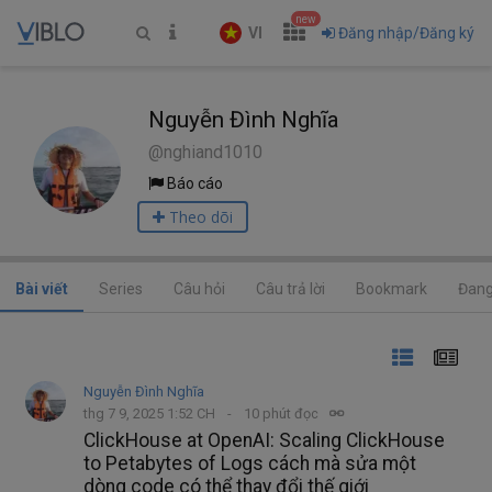
new
VI
Đăng nhập/Đăng ký
Nguyễn Đình Nghĩa
@nghiand1010
Báo cáo
Theo dõi
Bài viết
Series
Câu hỏi
Câu trả lời
Bookmark
Đang
Nguyễn Đình Nghĩa
thg 7 9, 2025 1:52 CH
10 phút đọc
ClickHouse at OpenAI: Scaling ClickHouse
to Petabytes of Logs cách mà sửa một
dòng code có thể thay đổi thế giới