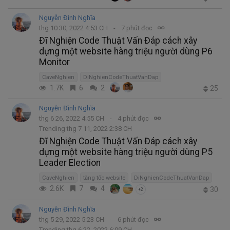
Nguyễn Đình Nghĩa
thg 10 30, 2022 4:53 CH
7 phút đọc
Đĩ Nghiện Code Thuật Vấn Đáp cách xây
dựng một website hàng triệu người dùng P6
Monitor
CaveNghien
DiNghienCodeThuatVanDap
1.7K
6
2
25
Nguyễn Đình Nghĩa
thg 6 26, 2022 4:55 CH
4 phút đọc
Trending thg 7 11, 2022 2:38 CH
Đĩ Nghiện Code Thuật Vấn Đáp cách xây
dựng một website hàng triệu người dùng P5
Leader Election
CaveNghien
tăng tốc website
DiNghienCodeThuatVanDap
2.6K
7
4
30
+2
Nguyễn Đình Nghĩa
thg 5 29, 2022 5:23 CH
6 phút đọc
Trending thg 6 22, 2022 6:09 CH