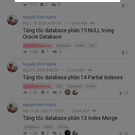
777
1
0
1
Nguyễn Đình Nghĩa
thg 2 10, 2023 4:29 CH
1 phút đọc
Tăng tốc database phần 15 NULL trong
Oracle Database
KhaiButDauXuan
Database
index
SQL
1.0K
1
0
2
Nguyễn Đình Nghĩa
thg 2 5, 2023 4:06 CH
3 phút đọc
Tăng tốc database phần 14 Partial Indexes
KhaiButDauXuan
SQL
Database
index
2.4K
9
4
13
Nguyễn Đình Nghĩa
thg 11 20, 2022 5:15 CH
7 phút đọc
Tăng tốc database phần 13 Index Merge
Database
index
Tối ưu
1.0K
2
2
16