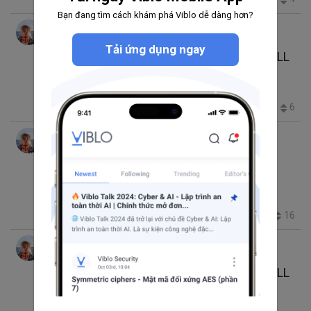
Bạn đang tìm cách khám phá Viblo dễ dàng hơn?
Nguyễn Đình Nghĩa
thg 3 19, 2023 3:31 CH
3 phút đọc
Tải ứng dụng ngay
Tăng tốc database phần 15.2 Indexing NULL
trong Oracle - NOT NULL Constraints
Database
index
oracle
1.2K
2
0
6
Nguyễn Đình Nghĩa
thg 3 12, 2023 5:07 CH
12 phút đọc
KISS và YAGNY Nụ cười và nước mắt câu
chuyện Chuẩn hóa và Phi Chuẩn
KISS
YAGNY
SQL
nomalization
denomalization
1.1K
6
3
16
+1
Nguyễn Đình Nghĩa
thg 2 19, 2023 2:07 CH
2 phút đọc
Tăng tốc database phần 15.1 Indexing NULL
trong Oracle
Database
index