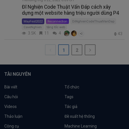
Đĩ Nghiện Code Thuật Vấn Đáp cách xây
dựng một website hàng triệu người dùng P4
MayFest2022
Reconnection
DiNghienCodeThuatVanDap
CaveNghien
tăng tốc web
3.5K
11
4
43
+2
1
2
TÀI NGUYÊN
Bài viết
Tổ chức
Câu hỏi
Tags
Videos
Tác giả
Thảo luận
Đề xuất hệ thống
Công cụ
Machine Learning