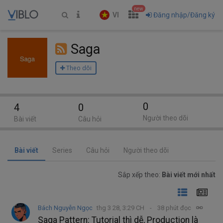
new
VI
Đăng nhập/Đăng ký
Saga
Theo dõi
0
4
0
Người theo dõi
Bài viết
Câu hỏi
Bài viết
Series
Câu hỏi
Người theo dõi
Sắp xếp theo:
Bài viết mới nhất
Bách Nguyễn Ngọc
thg 3 28, 3:29 CH
38 phút đọc
Saga Pattern: Tutorial thì dễ, Production là