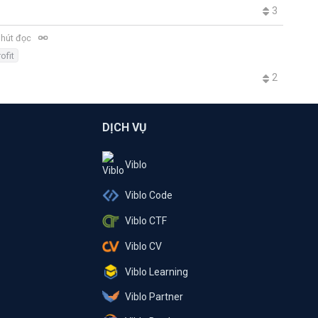
3
phút đọc
rofit
2
DỊCH VỤ
Viblo
Viblo Code
Viblo CTF
Viblo CV
Viblo Learning
Viblo Partner