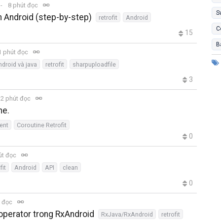
8 phút đọc
S
ên Android (step-by-step)
retrofit
Android
C
15
B
 phút đọc
ndroid và java
retrofit
sharpuploadfile
3
2 phút đọc
me.
ent
Coroutine Retrofit
0
út đọc
fit
Android
API
clean
0
t đọc
 operator trong RxAndroid
RxJava/RxAndroid
retrofit