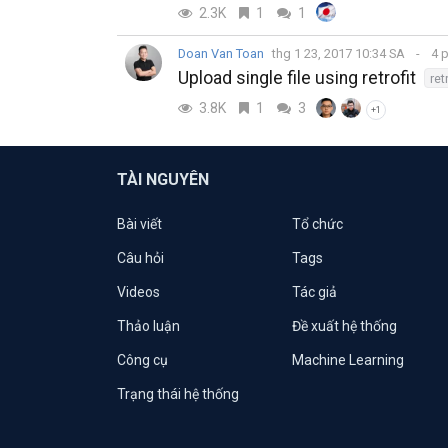
2.3K
1
1
Doan Van Toan
thg 1 23, 2017 10:34 SA
4 
Upload single file using retrofit
ret
3.8K
1
3
+1
TÀI NGUYÊN
Bài viết
Tổ chức
Câu hỏi
Tags
Videos
Tác giả
Thảo luận
Đề xuất hệ thống
Công cụ
Machine Learning
Trạng thái hệ thống