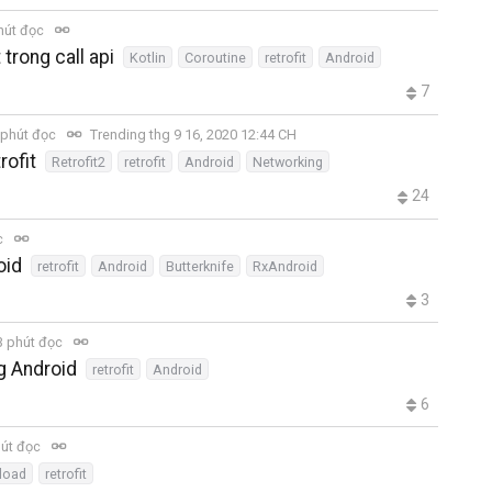
hút đọc
 trong call api
Kotlin
Coroutine
retrofit
Android
7
 phút đọc
Trending thg 9 16, 2020 12:44 CH
rofit
Retrofit2
retrofit
Android
Networking
24
c
oid
retrofit
Android
Butterknife
RxAndroid
3
 phút đọc
g Android
retrofit
Android
6
út đọc
load
retrofit