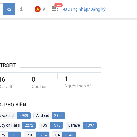
new
VI
Đăng nhập/Đăng ký
TROFIT
1
16
0
Người theo dõi
Bài viết
Câu hỏi
G PHỔ BIẾN
avaScript
2939
Android
2322
uby on Rails
2272
iOS
1590
Laravel
1397
uby
1300
PHP
1204
QA
1145