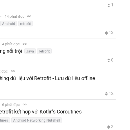
1
14 phút đọc
Android
retrofit
13
4 phút đọc
ng nổi trội
Java
retrofit
0
t đọc
ing dữ liệu với Retrofit - Lưu dữ liệu offline
12
6 phút đọc
rofit kết hợp với Kotlin’s Coroutines
tines
Android Networking Nutshell
3