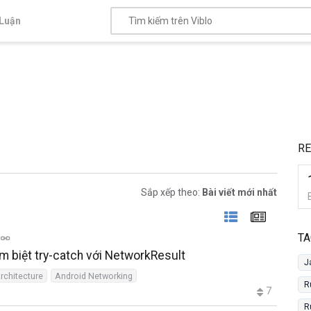
Luận
RE
Sắp xếp theo:
Bài viết mới nhất
TA
m biệt try-catch với NetworkResult
J
rchitecture
Android Networking
R
7
R