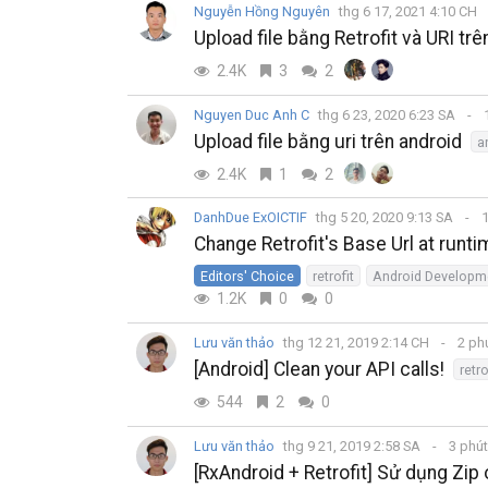
Nguyễn Hồng Nguyên
thg 6 17, 2021 4:10 CH
Upload file bằng Retrofit và URI tr
2.4K
3
2
Nguyen Duc Anh C
thg 6 23, 2020 6:23 SA
1
Upload file bằng uri trên android
a
2.4K
1
2
DanhDue ExOICTIF
thg 5 20, 2020 9:13 SA
1
Change Retrofit's Base Url at runti
Editors' Choice
retrofit
Android Developm
1.2K
0
0
Lưu văn thảo
thg 12 21, 2019 2:14 CH
2 ph
[Android] Clean your API calls!
retro
544
2
0
Lưu văn thảo
thg 9 21, 2019 2:58 SA
3 phú
[RxAndroid + Retrofit] Sử dụng Zip