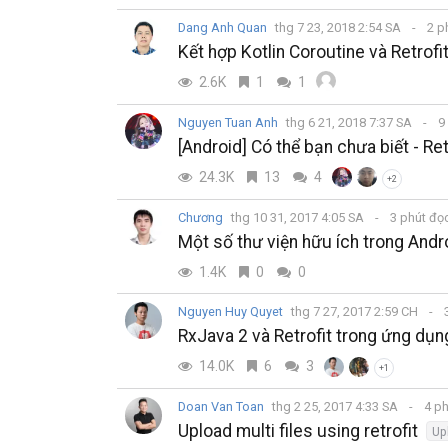
Dang Anh Quan
thg 7 23, 2018 2:54 SA
2 p
Kết hợp Kotlin Coroutine và Retrofit
2.6K
1
1
Nguyen Tuan Anh
thg 6 21, 2018 7:37 SA
9
[Android] Có thể bạn chưa biết - Ret
24.3K
13
4
+2
Chương
thg 10 31, 2017 4:05 SA
3 phút đọ
Một số thư viện hữu ích trong Andr
1.4K
0
0
Nguyen Huy Quyet
thg 7 27, 2017 2:59 CH
3
RxJava 2 và Retrofit trong ứng dụn
14.0K
6
3
+1
Doan Van Toan
thg 2 25, 2017 4:33 SA
4 ph
Upload multi files using retrofit
Up