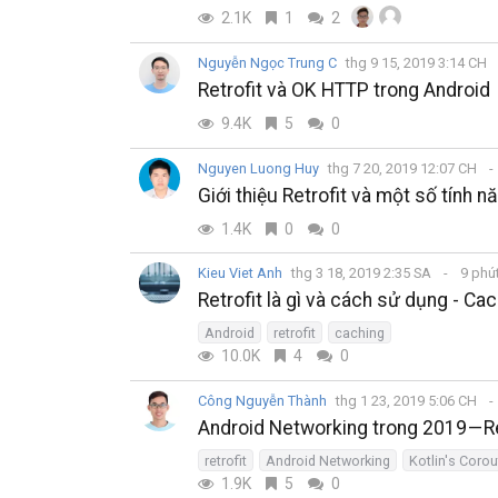
2.1K
1
2
Nguyễn Ngọc Trung C
thg 9 15, 2019 3:14 CH
Retrofit và OK HTTP trong Android
9.4K
5
0
Nguyen Luong Huy
thg 7 20, 2019 12:07 CH
Giới thiệu Retrofit và một số tính nă
1.4K
0
0
Kieu Viet Anh
thg 3 18, 2019 2:35 SA
9 phú
Retrofit là gì và cách sử dụng - Cach
Android
retrofit
caching
10.0K
4
0
Công Nguyễn Thành
thg 1 23, 2019 5:06 CH
Android Networking trong 2019 — Ret
retrofit
Android Networking
Kotlin's Corou
1.9K
5
0