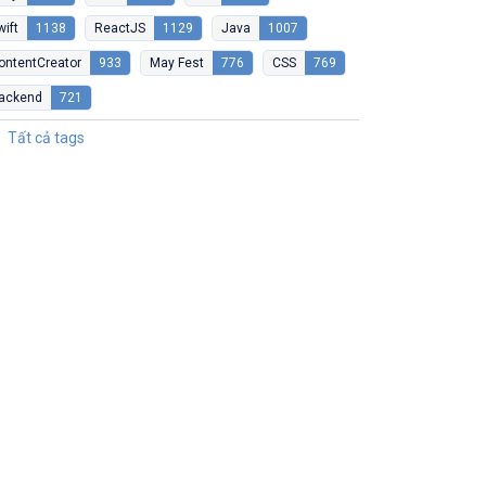
wift
1138
ReactJS
1129
Java
1007
ontentCreator
933
May Fest
776
CSS
769
ackend
721
Tất cả tags