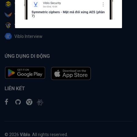
Viblo Learning
Viblo Partner
Viblo Battle
Viblo Interview
ỨNG DỤNG DI ĐỘNG
LIÊN KẾT
© 2026
Viblo
. All rights reserved.