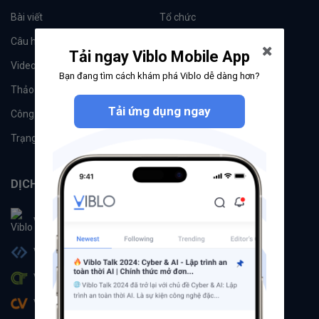
Bài viết
Tổ chức
Câu hỏi
Tags
Tải ngay Viblo Mobile App
Videos
Tác giả
Bạn đang tìm cách khám phá Viblo dễ dàng hơn?
Thảo luận
Đề xuất hệ thống
Tải ứng dụng ngay
Công cụ
Machine Learning
Trạng thái hệ thống
DỊCH VỤ
Viblo
Viblo Code
Viblo CTF
Viblo CV