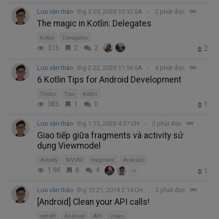
Lưu văn thảo
thg 3 20, 2020 10:12 SA
2 phút đọc
The magic in Kotlin: Delegates
Kotlin
Delegates
315
2
2
2
Lưu văn thảo
thg 2 22, 2020 11:56 SA
4 phút đọc
6 Kotlin Tips for Android Development
Tricks
Tips
Kotlin
385
1
0
1
Lưu văn thảo
thg 1 15, 2020 4:37 CH
3 phút đọc
Giao tiếp giữa fragments và activity sử
dụng Viewmodel
Activity
MVVM
fragment
Android
1.9K
8
4
1
+1
Lưu văn thảo
thg 12 21, 2019 2:14 CH
2 phút đọc
[Android] Clean your API calls!
retrofit
Android
API
clean