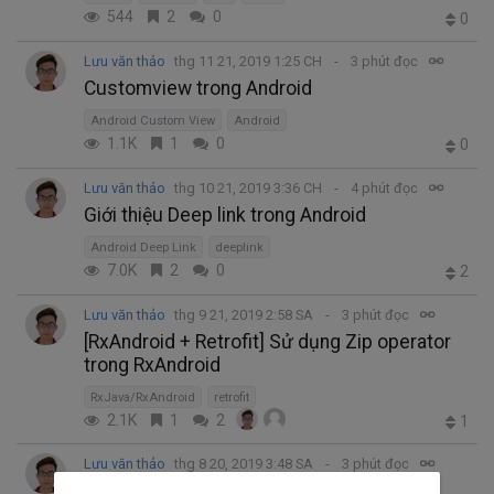
544
2
0
0
Lưu văn thảo
thg 11 21, 2019 1:25 CH
3 phút đọc
Customview trong Android
Android Custom View
Android
1.1K
1
0
0
Lưu văn thảo
thg 10 21, 2019 3:36 CH
4 phút đọc
Giới thiệu Deep link trong Android
Android Deep Link
deeplink
7.0K
2
0
2
Lưu văn thảo
thg 9 21, 2019 2:58 SA
3 phút đọc
[RxAndroid + Retrofit] Sử dụng Zip operator
trong RxAndroid
RxJava/RxAndroid
retrofit
2.1K
1
2
1
Lưu văn thảo
thg 8 20, 2019 3:48 SA
3 phút đọc
Subject trong RxAndroid - Publish, Replay,