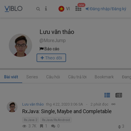
new
VI
Đăng nhập/Đăng ký
Lưu văn thảo
@MoreJump
Báo cáo
Theo dõi
Bài viết
Series
Câu hỏi
Câu trả lời
Bookmark
Đang
Lưu văn thảo
thg 4 22, 2020 3:06 SA
2 phút đọc
RxJava: Single, Maybe and Completable
RxJava 2
RxJava/RxAndroid
3.7K
1
0
3