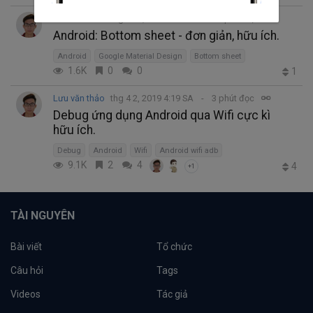
Lưu văn thảo
thg 4 18, 2019 4:12 CH
2 phút đọc
Android: Bottom sheet - đơn giản, hữu ích.
Android
Google Material Design
Bottom sheet
1.6K
0
0
1
Lưu văn thảo
thg 4 2, 2019 4:19 SA
3 phút đọc
Debug ứng dụng Android qua Wifi cực kì
hữu ích.
Debug
Android
Wifi
Android wifi adb
9.1K
2
4
4
+1
TÀI NGUYÊN
Bài viết
Tổ chức
Câu hỏi
Tags
Videos
Tác giả