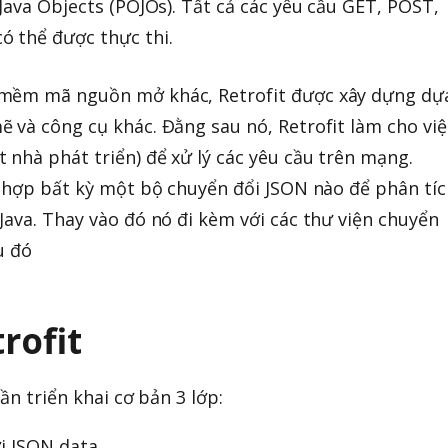
Java Objects (POJOs). Tất cả các yêu cầu GET, POST,
ó thể được thực thi.
 mềm mã nguồn mở khác, Retrofit được xây dựng dự
 và công cụ khác. Đằng sau nó, Retrofit làm cho việ
nhà phát triển) để xử lý các yêu cầu trên mạng.
h hợp bất kỳ một bộ chuyển đổi JSON nào để phân tíc
Java. Thay vào đó nó đi kèm với các thư viện chuyển
u đó
rofit
ần triển khai cơ bản 3 lớp:
i JSON data.