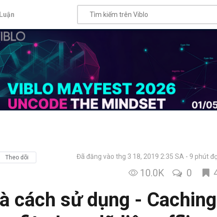
Luận
Đã đăng vào thg 3 18, 2019 2:35 SA
9 phút đ
Theo dõi
10.0K
0
 và cách sử dụng - Caching