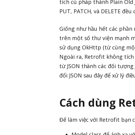
tích cú pháp thành Plain Old 
PUT, PATCH, và DELETE đều c
Giống như hầu hết các phần
trên một số thư viện mạnh mẽ
sử dụng OkHttp (từ cùng một 
Ngoài ra, Retrofit không tíc
từ JSON thành các đối tượng 
đổi JSON sau đây để xử lý điề
Cách dùng Ret
Để làm việc với Retrofit bạn c
Model class để ánh xạ vớ