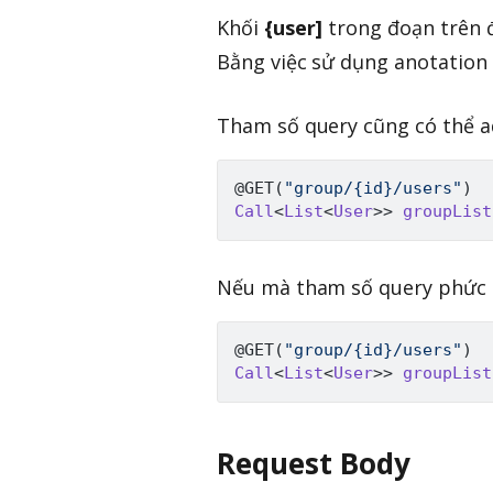
Khối
{user]
trong đoạn trên đ
Bằng việc sử dụng anotation
Tham số query cũng có thể 
@GET
(
"group/{id}/users"
)
Call
<
List
<
User
>
>
groupList
Nếu mà tham số query phức 
@GET
(
"group/{id}/users"
)
Call
<
List
<
User
>
>
groupList
Request Body