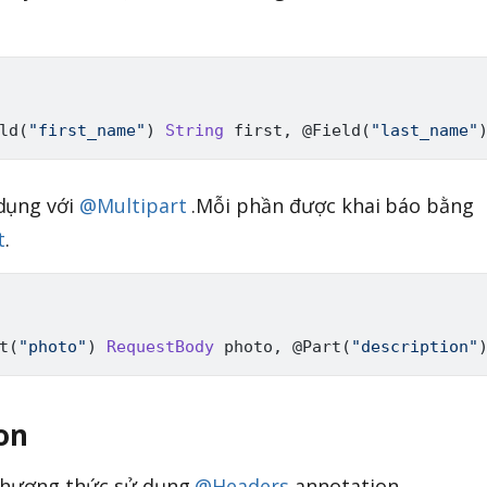
ld
(
"first_name"
)
String
 first
,
@Field
(
"last_name"
dụng với
@Multipart
.Mỗi phần được khai báo bằng
t
.
t
(
"photo"
)
RequestBody
 photo
,
@Part
(
"description"
on
 phương thức sử dụng
@Headers
annotation.