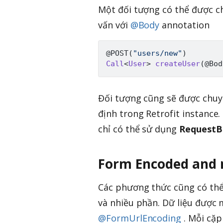
Một đối tượng có thể được c
vấn với
@Body
annotation
@POST
(
"users/new"
)
Call
<
User
>
createUser
(
@Bod
Đối tượng cũng sẽ được chuy
định trong Retrofit instance
chỉ có thể sử dụng
RequestB
Form Encoded and 
Các phương thức cũng có thể
và nhiều phần. Dữ liệu được
@FormUrlEncoding
. Mỗi cặp