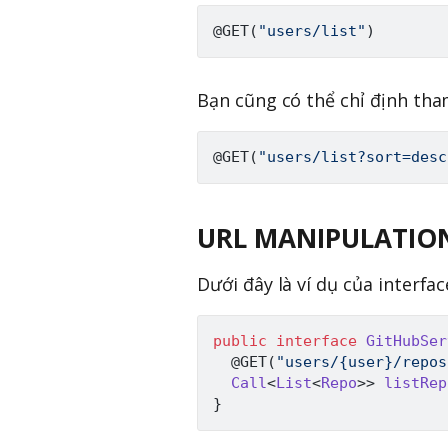
@GET
(
"users/list"
)
Bạn cũng có thể chỉ định tha
@GET
(
"users/list?sort=desc
URL MANIPULATIO
Dưới đây là ví dụ của interfa
public
interface
GitHubSer
@GET
(
"users/{user}/repos
Call
<
List
<
Repo
>
>
listRep
}