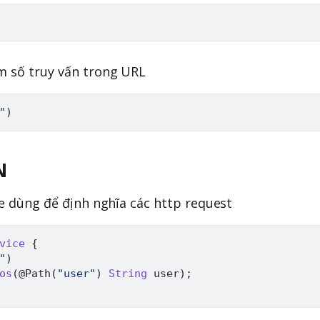
m số truy vấn trong URL
"
)
N
ce dùng để định nghĩa các http request
vice
{
"
)
os
(
@Path
(
"user"
)
String
 user
)
;