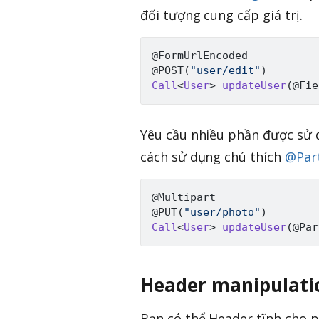
đối tượng cung cấp giá trị.
@FormUrlEncoded
@POST
(
"user/edit"
)
Call
<
User
>
updateUser
(
@Fie
Yêu cầu nhiều phần được sử 
cách sử dụng chú thích
@Par
@Multipart
@PUT
(
"user/photo"
)
Call
<
User
>
updateUser
(
@Par
Header manipulati
Bạn có thể Header tĩnh cho