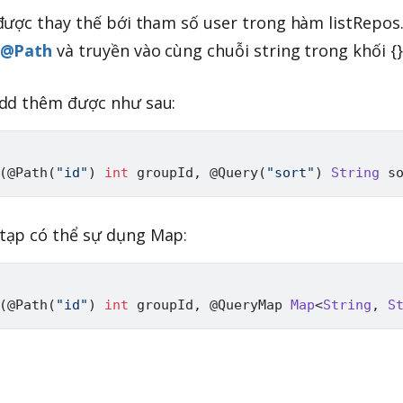
ược thay thế bới tham số user trong hàm listRepos
@Path
và truyền vào cùng chuỗi string trong khối {}
add thêm được như sau:
(
@Path
(
"id"
)
int
 groupId
,
@Query
(
"sort"
)
String
 s
tạp có thể sự dụng Map:
(
@Path
(
"id"
)
int
 groupId
,
@QueryMap
Map
<
String
,
S