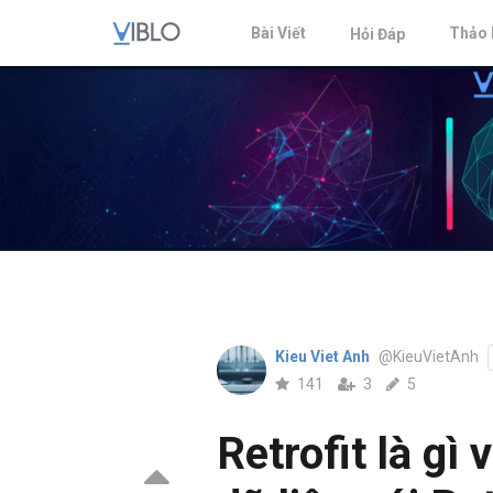
Bài Viết
Thảo 
Hỏi Đáp
Kieu Viet Anh
@KieuVietAnh
141
3
5
Retrofit là gì