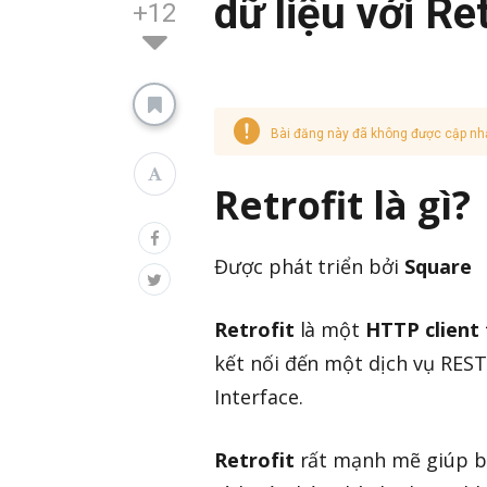
dữ liệu với Ret
+12
Bài đăng này đã không được cập nh
Retrofit là gì?
Được phát triển bởi
Square
Retrofit
là một
HTTP client
kết nối đến một dịch vụ REST
Interface.
Retrofit
rất mạnh mẽ giúp bạ