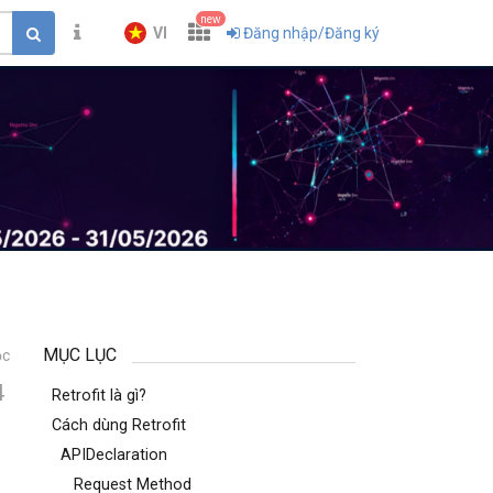
new
VI
Đăng nhập/Đăng ký
MỤC LỤC
ọc
4
Retrofit là gì?
Cách dùng Retrofit
APIDeclaration
Request Method