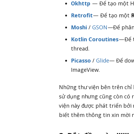
Okhttp
— Để tạo một 
Retrofit
— Để tạo một
Moshi
/
GSON
—Để phân 
Kotlin Coroutines
— Để 
thread.
Picasso
/
Glide
— Để down
ImageView.
Những thư viện bên trên chỉ 
sử dụng nhưng cũng còn có rấ
viện này được phát triển bởi
biết thêm thông tin xin mời