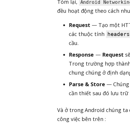
Tóm lại,
Android Networkin
đều hoạt động theo cách như
Request
— Tạo một HTTP
các thuộc tính
headers
cầu.
Response
—
Request
sẽ
Trong trường hợp thàn
chung chúng ở định dạn
Parse & Store
— Chúng 
cần thiết sau đó lưu trữ
Và ở trong Android chúng ta 
công việc bên trên :