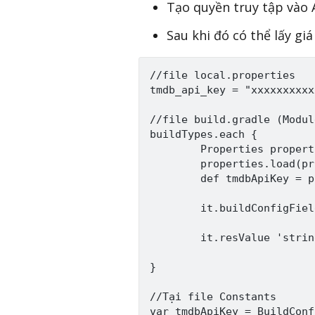
Tạo quyền truy tập vào 
Sau khi đó có thể lấy gi
//file local.properties

tmdb_api_key = "xxxxxxxxxx
//file build.gradle (Modul
buildTypes.each {

        Properties propert
        properties.load(pr
        def tmdbApiKey = p
        it.buildConfigFiel
        it.resValue 'strin
}

//Tại file Constants
