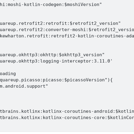
hi:moshi-kotlin-codegen:$moshiVersion"

uareup.retrofit2:retrofit:$retrofit2_version"

uareup.retrofit2:converter-moshi:$retrofit2_versio
kewharton.retrofit:retrofit2-kotlin-coroutines-ada
uareup.okhttp3:okhttp:$okhttp3_version"

uareup.okhttp3:logging-interceptor:3.11.0'

oading

quareup.picasso:picasso:$picassoVersion"){

m.android.support"

tbrains.kotlinx:kotlinx-coroutines-android:$kotlin
tbrains.kotlinx:kotlinx-coroutines-core:$kotlinCor