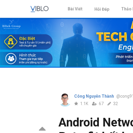
Bài Viết
Thảo 
Hỏi Đáp
Công Nguyễn Thành
@cong9
1.1K
67
32
Android Netwo