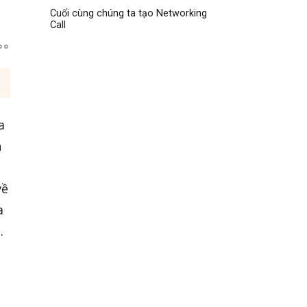
Cuối cùng chúng ta tạo Networking
Call
a
h
về
a
.