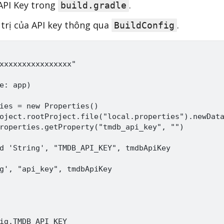
API Key trong
.
build.gradle
á trị của API key thông qua
.
BuildConfig
xxxxxxxxxxxxxxxx"

e: app)

ies = new Properties()

oject.rootProject.file("local.properties").newData
roperties.getProperty("tmdb_api_key", "")

d 'String', "TMDB_API_KEY", tmdbApiKey

g', "api_key", tmdbApiKey
