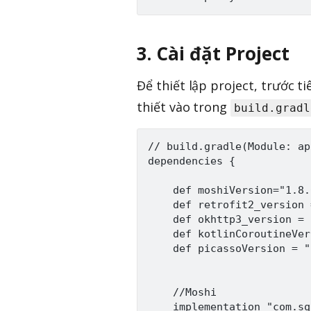
3. Cài đặt Project
Để thiết lập project, trước t
thiết vào trong
build.gradl
// build.gradle(Module: app
dependencies {

    def moshiVersion="1.8.0
    def retrofit2_version 
    def okhttp3_version = 
    def kotlinCoroutineVer
    def picassoVersion = "
    //Moshi

    implementation "com.sq