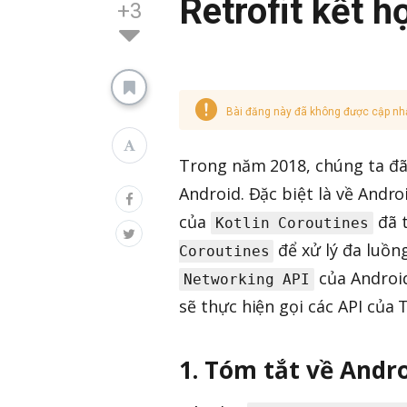
Retrofit kết h
+3
Bài đăng này đã không được cập nh
Trong năm 2018, chúng ta đã 
Android. Đặc biệt là về Andr
của
đã t
Kotlin Coroutines
để xử lý đa luồng
Coroutines
của Androi
Networking API
sẽ thực hiện gọi các API của
1. Tóm tắt về Andr