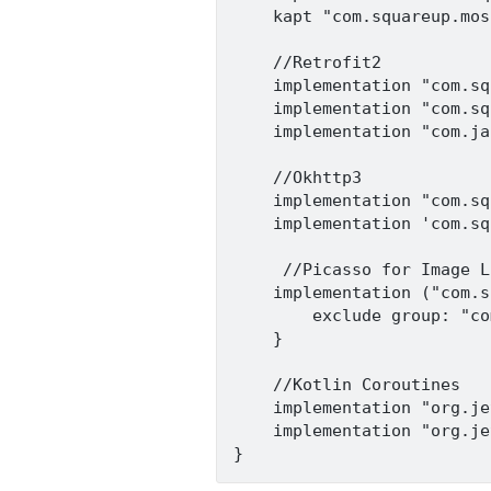
    kapt "com.squareup.mos
    //Retrofit2

    implementation "com.sq
    implementation "com.sq
    implementation "com.ja
    //Okhttp3

    implementation "com.sq
    implementation 'com.sq
     //Picasso for Image L
    implementation ("com.s
        exclude group: "co
    }

    //Kotlin Coroutines

    implementation "org.je
    implementation "org.je