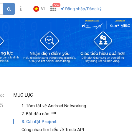
new
VI
Đăng nhập/Đăng ký
MỤC LỤC
đọc
5
1. Tóm tắt về Android Networking
2. Bắt đầu nào !!!!!!
3. Cài đặt Project
Cùng nhau tìm hiểu về Tmdb API