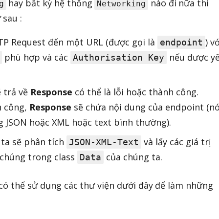
hay bất kỳ hệ thống
nào đi nữa thì
g
Networking
 sau :
 Request đến một URL (được gọi là
) vớ
endpoint
phù hợp và các
nếu được y
Authorisation Key
 trả về
Response
có thể là lỗi hoặc thành công.
h công,
Response
sẽ chứa nội dung của endpoint (nó
g JSON hoặc XML hoặc text bình thường).
ta sẽ phân tích
và lấy các giá trị
JSON-XML-Text
 chúng trong class
của chúng ta.
Data
có thể sử dụng các thư viện dưới đây để làm những