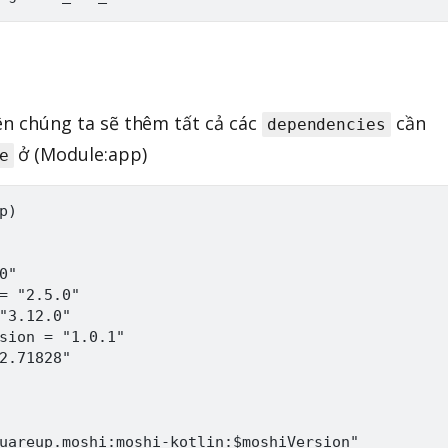
iên chúng ta sẽ thêm tất cả các
cần
dependencies
ở (Module:app)
e
)

"

= "2.5.0"

"3.12.0"

sion = "1.0.1"

2.71828"

uareup.moshi:moshi-kotlin:$moshiVersion"
