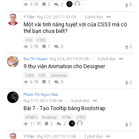
4.7K
2
2
5
Ý Trần
thg 5 25, 2017 1:55 CH
5 phút đọc
Một vài tính năng tuyệt vời của CSS3 mà có
thể bạn chưa biết?
CSS
CSS3
2.7K
1
0
5
Bui Thi Huyen
thg 5 24, 2017 6:39 SA
5 phút đọc
9 thư viện Animation cho Designer
CSS3
CSS
JavaScript
6.7K
3
0
3
Pham Thi Ngoc Mai
thg 5 17, 2017 3:06 SA
4 phút đọc
Bài 7 - Tạo Tooltip bằng Bootstrap
HTML5
Bootstrap
HTML
CSS3
11.7K
2
2
2
Ý Trần
thg 4 21, 2017 6:11 SA
2 phút đọc