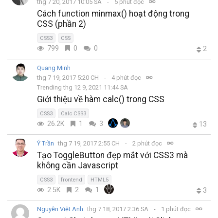
thg 7 20, 2017 10:05 SA
5 phút đọc
Cách function minmax() hoạt động trong
CSS (phần 2)
CSS3
CSS
799
0
0
2
Quang Minh
thg 7 19, 2017 5:20 CH
4 phút đọc
Trending thg 12 9, 2021 11:44 SA
Giới thiệu về hàm calc() trong CSS
CSS3
Calc CSS3
26.2K
1
3
13
Ý Trần
thg 7 19, 2017 2:55 CH
2 phút đọc
Tạo ToggleButton đẹp mắt với CSS3 mà
không cần Javascript
CSS3
frontend
HTML5
2.5K
2
1
3
Nguyễn Việt Anh
thg 7 18, 2017 2:36 SA
1 phút đọc