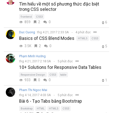
Tìm hiểu về một số phương thức đặc biệt
trong CSS selector
frontend
CSS3
859
2
0
6
Duc Cuong
thg 4 21, 2017 2:33 SA
4 phút đọc
Basics of CSS Blend Modes
HTML5
CSS3
3.5K
2
0
5
Phạm Minh Hướng
thg 4 21, 2017 2:18 SA
5 phút đọc
10+ Solutions for Responsive Data Tables
Responsive Design
CSS3
table
933
0
0
1
Pham Thi Ngoc Mai
thg 4 14, 2017 4:03 SA
5 phút đọc
Bài 6 - Tạo Tabs bằng Bootstrap
Bootstrap
HTML
HTML5
CSS3