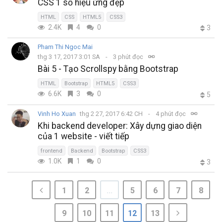
CSS 1 số hiệu ứng đẹp
HTML
CSS
HTML5
CSS3
2.4K
4
0
3
Pham Thi Ngoc Mai
thg 3 17, 2017 3:01 SA
3 phút đọc
Bài 5 - Tạo Scrollspy bằng Bootstrap
HTML
Bootstrap
HTML5
CSS3
6.6K
3
0
5
Vinh Ho Xuan
thg 2 27, 2017 6:42 CH
4 phút đọc
Khi backend developer: Xây dựng giao diện
của 1 website - viết tiếp
frontend
Backend
Bootstrap
CSS3
1.0K
1
0
3
1
2
...
5
6
7
8
9
10
11
12
13