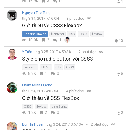
16.9K
3
0
1
Nguyen The Tung
thg 3 31, 2017 7:16 CH
8 phút đọc
Giới thiệu về CSS3 Flexbox
Editors' Choice
frontend
CSS
CSS3
flexbox
10.0K
2
1
13
Ý Trần
thg 3 25, 2017 4:59 SA
2 phút đọc
Style cho radio button với CSS3
frontend
HTML
CSS
CSS3
8.8K
1
0
5
Phạm Minh Hướng
thg 3 24, 2017 4:07 SA
4 phút đọc
Giới thiệu về CSS FlexBox
CSS3
flexbox
JavaScript
1.2K
2
0
3
Bui Thi Huyen
thg 3 24, 2017 3:57 SA
2 phút đọc