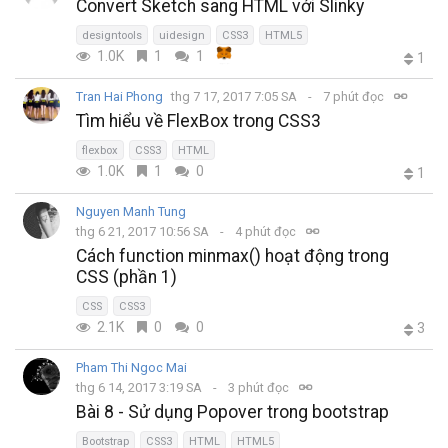
Convert Sketch sang HTML với Slinky
designtools
uidesign
CSS3
HTML5
1.0K
1
1
1
Tran Hai Phong
thg 7 17, 2017 7:05 SA
7 phút đọc
Tìm hiểu về FlexBox trong CSS3
flexbox
CSS3
HTML
1.0K
1
0
1
Nguyen Manh Tung
thg 6 21, 2017 10:56 SA
4 phút đọc
Cách function minmax() hoạt động trong
CSS (phần 1)
CSS
CSS3
2.1K
0
0
3
Pham Thi Ngoc Mai
thg 6 14, 2017 3:19 SA
3 phút đọc
Bài 8 - Sử dụng Popover trong bootstrap
Bootstrap
CSS3
HTML
HTML5