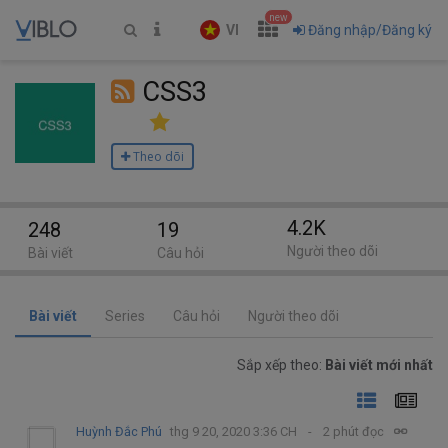
new
VI
Đăng nhập/Đăng ký
CSS3
Theo dõi
4.2K
248
19
Người theo dõi
Bài viết
Câu hỏi
Bài viết
Series
Câu hỏi
Người theo dõi
Sắp xếp theo:
Bài viết mới nhất
Huỳnh Đắc Phú
thg 9 20, 2020 3:36 CH
2 phút đọc