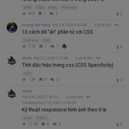
SASS
CSS3
HTML
Front-end
403
1
0
2
Hoang Van Hung
thg 5 8, 2020 6:45 SA
3 phút đọc
10 cách để "ẩn" phần tử với CSS
Front-end
CSS3
7.1K
1
1
4
shishi
thg 5 1, 2020 3:17 SA
2 phút đọc
Tính đặc hiệu trong css (CSS Specificity)
CSS3
1.3K
0
0
3
shishi
thg 4 30, 2020 7:36 CH
4 phút đọc
Trending thg 5 19, 2020 12:30 CH
Kỹ thuật responsive hình ảnh theo tỉ lệ
CSS3
HTML5
11.0K
8
0
5