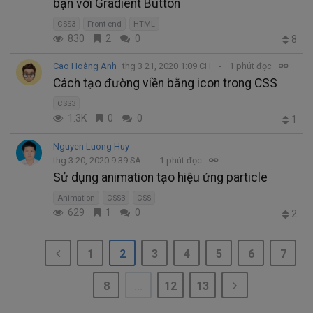
bạn với Gradient Button
CSS3
Front-end
HTML
830
2
0
8
Cao Hoàng Anh
thg 3 21, 2020 1:09 CH
1 phút đọc
Cách tạo đường viền bằng icon trong CSS
CSS3
1.3K
0
0
1
Nguyen Luong Huy
thg 3 20, 2020 9:39 SA
1 phút đọc
Sử dụng animation tạo hiệu ứng particle
Animation
CSS3
CSS
629
1
0
2
1
2
3
4
5
6
7
8
...
12
13