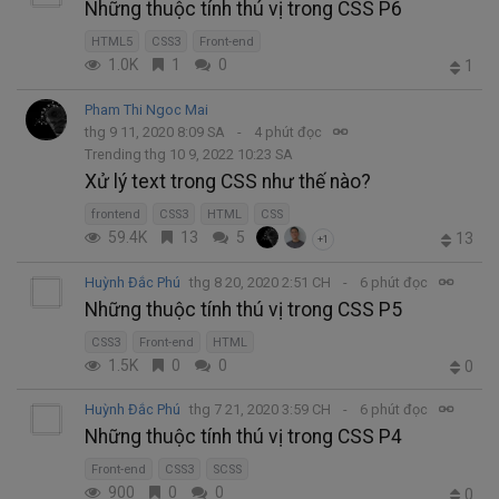
Những thuộc tính thú vị trong CSS P6
HTML5
CSS3
Front-end
1.0K
1
0
1
Pham Thi Ngoc Mai
thg 9 11, 2020 8:09 SA
4 phút đọc
Trending thg 10 9, 2022 10:23 SA
Xử lý text trong CSS như thế nào?
frontend
CSS3
HTML
CSS
59.4K
13
5
13
+1
Huỳnh Đắc Phú
thg 8 20, 2020 2:51 CH
6 phút đọc
Những thuộc tính thú vị trong CSS P5
CSS3
Front-end
HTML
1.5K
0
0
0
Huỳnh Đắc Phú
thg 7 21, 2020 3:59 CH
6 phút đọc
Những thuộc tính thú vị trong CSS P4
Front-end
CSS3
SCSS
900
0
0
0