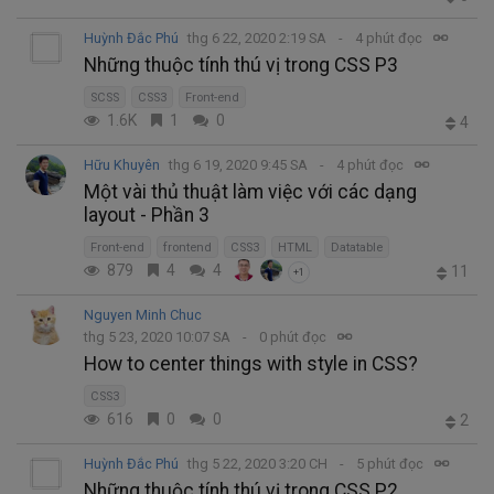
Huỳnh Đắc Phú
thg 6 22, 2020 2:19 SA
4 phút đọc
Những thuộc tính thú vị trong CSS P3
SCSS
CSS3
Front-end
1.6K
1
0
4
Hữu Khuyên
thg 6 19, 2020 9:45 SA
4 phút đọc
Một vài thủ thuật làm việc với các dạng
layout - Phần 3
Front-end
frontend
CSS3
HTML
Datatable
879
4
4
11
+1
Nguyen Minh Chuc
thg 5 23, 2020 10:07 SA
0 phút đọc
How to center things with style in CSS?
CSS3
616
0
0
2
Huỳnh Đắc Phú
thg 5 22, 2020 3:20 CH
5 phút đọc
Những thuộc tính thú vị trong CSS P2