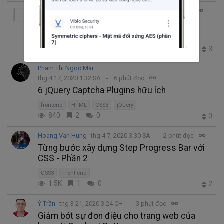
Huỳnh Đắc Phú
thg 4 21, 2020 4:22 SA
8 phút đọc
Những thuộc tính thú vị trong CSS P1
Front-end
CSS3
977
2
0
3
Pham Thi Ngoc Mai
thg 4 17, 2020 1:32 SA
6 phút đọc
6 jQuery Captcha Plugins hữu ích
frontend
HTML
CSS3
jQuery
840
2
0
0
Hoang Van Hung
thg 4 7, 2020 3:30 SA
2 phút đọc
Từng bước xây dựng Step Progress Bar với
CSS - Phần 2
CSS3
Front-end
1.5K
1
0
2
Ý Trần
thg 3 21, 2020 3:24 CH
3 phút đọc
Giảm bớt sự đơn điệu cho trang web của