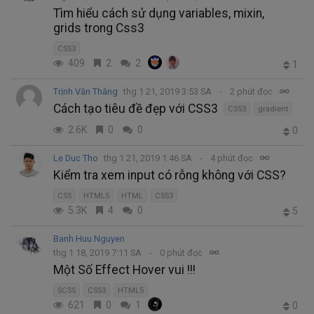
Tìm hiểu cách sử dụng variables, mixin,
grids trong Css3
CSS3
409
2
2
1
Trịnh Văn Thắng
thg 1 21, 2019 3:53 SA
2 phút đọc
Cách tạo tiêu đề đẹp với CSS3
CSS3
gradient
2.6K
0
0
0
Le Duc Tho
thg 1 21, 2019 1:46 SA
4 phút đọc
Kiểm tra xem input có rỗng không với CSS?
CSS
HTML5
HTML
CSS3
5.3K
4
0
5
Banh Huu Nguyen
thg 1 18, 2019 7:11 SA
0 phút đọc
Một Số Effect Hover vui !!!
SCSS
CSS3
HTML5
621
0
1
0