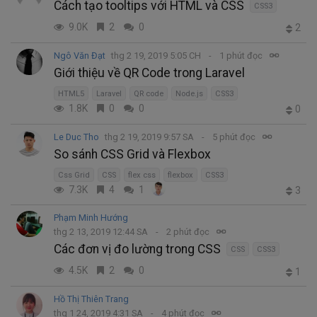
Cách tạo tooltips với HTML và CSS
CSS3
9.0K
2
0
2
Ngô Văn Đạt
thg 2 19, 2019 5:05 CH
1 phút đọc
Giới thiệu về QR Code trong Laravel
HTML5
Laravel
QR code
Node.js
CSS3
1.8K
0
0
0
Le Duc Tho
thg 2 19, 2019 9:57 SA
5 phút đọc
So sánh CSS Grid và Flexbox
Css Grid
CSS
flex css
flexbox
CSS3
7.3K
4
1
3
Phạm Minh Hướng
thg 2 13, 2019 12:44 SA
2 phút đọc
Các đơn vị đo lường trong CSS
CSS
CSS3
4.5K
2
0
1
Hồ Thị Thiên Trang
thg 1 24, 2019 4:31 SA
4 phút đọc