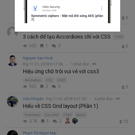
Một số điều bạn cần biết về Flexbox CSS
flexbox
CSS3
flex css
2.1K
2
1
3
Đỗ Viết Tùng
thg 11 23, 2018 2:53 SA
3 phút đọc
3 cách để tạo Accordions chỉ với CSS
CSS3
605
1
0
0
Nguyen Van Hoat
thg 11 21, 2018 6:17 SA
1 phút đọc
Hiệu ứng chữ trôi vui vẻ với css3
Animation
CSS
CSS3
955
3
0
3
Hữu Khuyên
thg 11 20, 2018 3:21 CH
4 phút đọc
Hiểu về CSS Grid layout (Phần 1)
Front-end
Css Grid
CSS3
layout
3.7K
5
2
10
Pham Thi Ngoc Mai