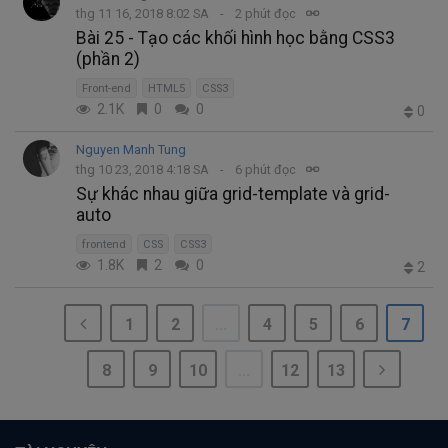
thg 11 16, 2018 8:02 SA
2 phút đọc
Bài 25 - Tạo các khối hình học bằng CSS3
(phần 2)
Front-end
HTML5
CSS3
2.1K
0
0
0
Nguyen Manh Tung
thg 10 23, 2018 4:18 SA
6 phút đọc
Sự khác nhau giữa grid-template và grid-
auto
frontend
CSS
CSS3
1.8K
2
0
2
1
2
...
4
5
6
7
8
9
10
...
12
13