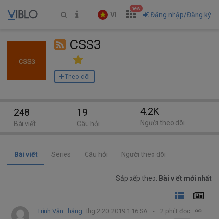
new
VI
Đăng nhập/Đăng ký
CSS3
Theo dõi
4.2K
248
19
Người theo dõi
Bài viết
Câu hỏi
Bài viết
Series
Câu hỏi
Người theo dõi
Sắp xếp theo:
Bài viết mới nhất
Trịnh Văn Thắng
thg 2 20, 2019 1:16 SA
2 phút đọc