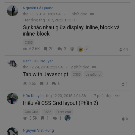
Nguyễn Lê Quang
thg 1 3, 2019 10:03 SA
1 phút đọc
Trending thg 10 7, 2022 1:53 CH
Sự khác nhau giữa display: inline, block và
inline-block
CSS3
62.6K
20
3
44
+1
Banh Huu Nguyen
thg 12 24, 2018 2:23 SA
2 phút đọc
Tab with Javascript
CSS3
JavaScript
265
0
0
1
Hữu Khuyên
thg 12 23, 2018 4:04 SA
7 phút đọc
Hiểu về CSS Grid layout (Phần 2)
Css Grid
CSS3
Front-end
3.5K
1
1
6
Nguyen Viet Hung