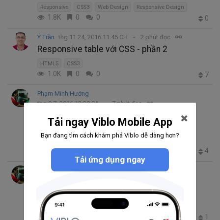
Responsive
CSS3
Web Design
Responsive Design
1.8K
0
0
0
Ý Trần
thg 11 24, 2016 11:45 CH
2 phút đọc
Responsive table với CSS - phần 2
HTML5
CSS3
1.0K
0
0
7
Phạm Minh Hướng
thg 9 7, 2016 12:29 SA
7 phút đọc
Giới thiệu Mithril JS: một MVC framework
Tải ngay Viblo Mobile App
cực nhẹ
Bạn đang tìm cách khám phá Viblo dễ dàng hơn?
jQuery
HTML5
JavaScript Framework
CSS3
1.0K
2
1
4
Tải ứng dụng ngay
Phạm Minh Hướng
thg 7 31, 2016 7:50 SA
4 phút đọc
[HTML5 cơ bản] Làm việc với CSS3
JavaScript
HTML5
CSS3
2.3K
0
0
1