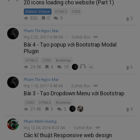
20 icons loading cho website (Part 1)
Editors' Choice
HTML5
CSS3
826
0
0
3
Pham Thi Ngoc Mai
thg 2 22, 2017 6:58 SA
5 phút đọc
Bài 4 - Tạo popup với Bootstrap Modal
Plugin
HTML5
CSS3
Bootstrap
24.3K
4
10
5
+5
Pham Thi Ngoc Mai
thg 1 12, 2017 4:48 SA
2 phút đọc
Bài 3 - Tạo Dropdown Menu với Bootstrap
CSS3
HTML5
Bootstrap
21.4K
5
2
9
Phạm Minh Hướng
thg 12 24, 2016 8:23 SA
5 phút đọc
Các kĩ thuật Responsive web design