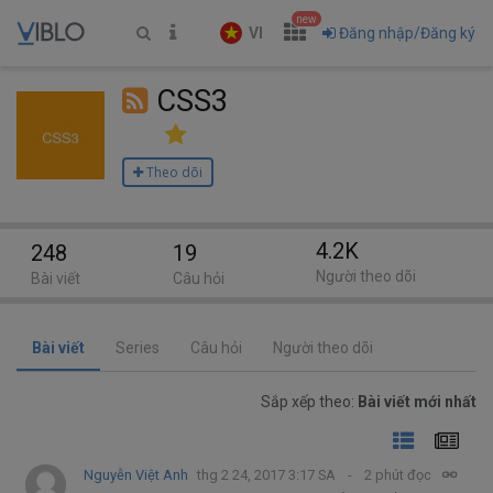
new
VI
Đăng nhập/Đăng ký
CSS3
Theo dõi
4.2K
248
19
Người theo dõi
Bài viết
Câu hỏi
Bài viết
Series
Câu hỏi
Người theo dõi
Sắp xếp theo:
Bài viết mới nhất
Nguyễn Việt Anh
thg 2 24, 2017 3:17 SA
2 phút đọc