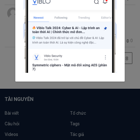
Giang
thg 6 29, 2016 12:23 SA
4 phút đọc
TÌm hiều về các length unit phổ biến trong
CSS
CSS
CSS3
em
rem
px
length unit
1.2K
2
0
0
1
2
...
5
6
7
8
9
10
11
12
13
TÀI NGUYÊN
Bài viết
Tổ chức
Câu hỏi
Tags
Videos
Tác giả