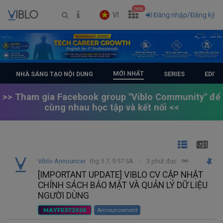
new
VI
Đăng nhập/Đăng ký
MỚI NHẤT
NHÀ SÁNG TẠO NỘI DUNG
SERIES
EDITO
>> Tham gia Facebook group "Viblo Community" để
cùng nhau học tập và kết nối <<
Viblo Announcer
thg 5 7, 9:57 SA
3 phút đọc
[IMPORTANT UPDATE] VIBLO CV CẬP NHẬT
CHÍNH SÁCH BẢO MẬT VÀ QUẢN LÝ DỮ LIỆU
NGƯỜI DÙNG
MAYFEST2026
Announcement