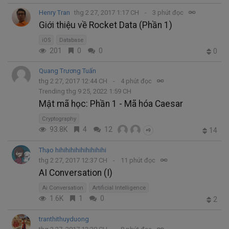
Henry Tran
thg 2 27, 2017 1:17 CH
3 phút đọc
Giới thiệu về Rocket Data (Phần 1)
iOS
Database
201
0
0
0
Quang Trương Tuấn
thg 2 27, 2017 12:44 CH
4 phút đọc
Trending thg 9 25, 2022 1:59 CH
Mật mã học: Phần 1 - Mã hóa Caesar
Cryptography
93.8K
4
12
14
+9
Thạo hihihihihihihihihihi
thg 2 27, 2017 12:37 CH
11 phút đọc
AI Conversation (I)
Ai Conversation
Artificial Intelligence
1.6K
1
0
2
tranthithuyduong