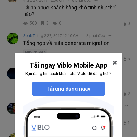
thg 2 27, 2017 12:30 CH
8 phút đọc
Chinh phục khách hàng khó tính như thế
nào?
500
3
0
0
SonNT
thg 2 27, 2017 12:10 CH
2 phút đọc
Tổng hợp về rails generate migration
Ruby on Rails
4.0K
3
0
5
Tải ngay Viblo Mobile App
Hoang Van Trinh
Bạn đang tìm cách khám phá Viblo dễ dàng hơn?
thg 2 27, 2017 12:07 CH
8 phút đọc
Sortable in jquery UI
Tải ứng dụng ngay
1.2K
1
0
2
Phạm Minh Tiến
thg 2 27, 2017 11:41 SA
4 phút đọc
Alamofire – Design Pattern in Swift 3
iOS
1.3K
0
0
1
Đỗ Hoàng Minh Hưng