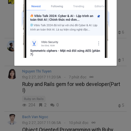
thg 2 27, 2017 11:38 SA
4 phút đọc
Xây dựng Loadbalancer cho các server
MySQL với HAproxy trên Ubuntu
System Development
6.3K
9
2
6
Lê Văn Tuấn
thg 2 27, 2017 11:32 SA
4 phút đọc
Giới thiệu về Gloss framework
266
1
2
1
Nguyen Thi Tuyen
thg 2 27, 2017 11:20 SA
7 phút đọc
Ruby and Rails gem for web developer(Part
I)
Ruby on Rails
204
2
0
5
Bach Van Ngoc
thg 2 27, 2017 11:06 SA
10 phút đọc
Object Oriented Programming with Ruby