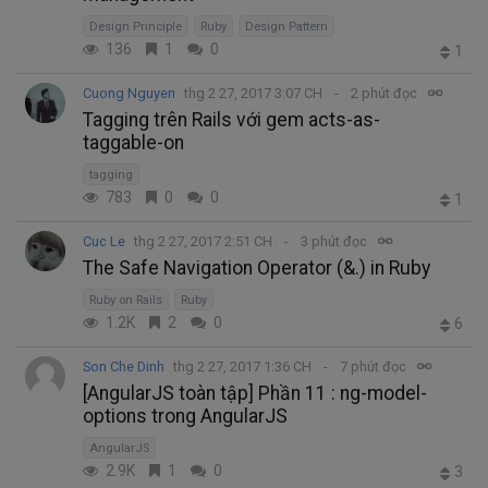
Design Principle
Ruby
Design Pattern
136
1
0
1
Cuong Nguyen
thg 2 27, 2017 3:07 CH
2 phút đọc
Tagging trên Rails với gem acts-as-
taggable-on
tagging
783
0
0
1
Cuc Le
thg 2 27, 2017 2:51 CH
3 phút đọc
The Safe Navigation Operator (&.) in Ruby
Ruby on Rails
Ruby
1.2K
2
0
6
Son Che Dinh
thg 2 27, 2017 1:36 CH
7 phút đọc
[AngularJS toàn tập] Phần 11 : ng-model-
options trong AngularJS
AngularJS
2.9K
1
0
3