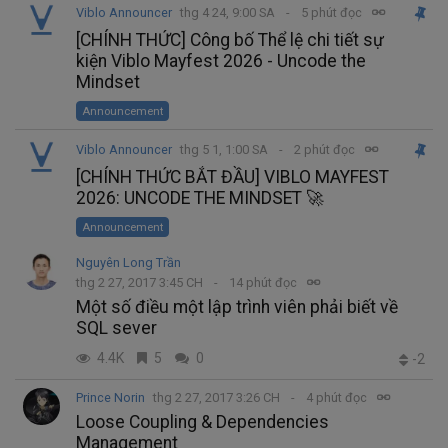
Viblo Announcer
thg 4 24, 9:00 SA
5 phút đọc
[CHÍNH THỨC] Công bố Thể lệ chi tiết sự
kiện Viblo Mayfest 2026 - Uncode the
Mindset
Announcement
Viblo Announcer
thg 5 1, 1:00 SA
2 phút đọc
[CHÍNH THỨC BẮT ĐẦU] VIBLO MAYFEST
2026: UNCODE THE MINDSET 🚀
Announcement
Nguyên Long Trần
thg 2 27, 2017 3:45 CH
14 phút đọc
Một số điều một lập trình viên phải biết về
SQL sever
4.4K
5
0
-2
Prince Norin
thg 2 27, 2017 3:26 CH
4 phút đọc
Loose Coupling & Dependencies
Management