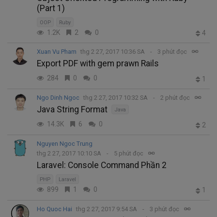
(Part 1)
OOP
Ruby
1.2K
2
0
4
Xuan Vu Pham
thg 2 27, 2017 10:36 SA
3 phút đọc
Export PDF with gem prawn Rails
284
0
0
1
Ngo Dinh Ngoc
thg 2 27, 2017 10:32 SA
2 phút đọc
Java String Format
Java
14.3K
6
0
2
Nguyen Ngoc Trung
thg 2 27, 2017 10:10 SA
5 phút đọc
Laravel: Console Command Phần 2
PHP
Laravel
899
1
0
1
Ho Quoc Hai
thg 2 27, 2017 9:54 SA
3 phút đọc