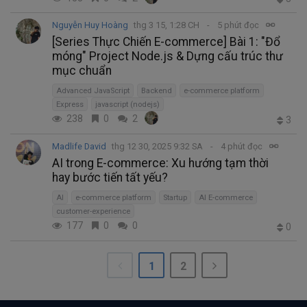
Nguyễn Huy Hoàng
thg 3 15, 1:28 CH
5 phút đọc
[Series Thực Chiến E-commerce] Bài 1: "Đổ
móng" Project Node.js & Dựng cấu trúc thư
mục chuẩn
Advanced JavaScript
Backend
e-commerce platform
Express
javascript (nodejs)
238
0
2
3
Madlife David
thg 12 30, 2025 9:32 SA
4 phút đọc
AI trong E-commerce: Xu hướng tạm thời
hay bước tiến tất yếu?
AI
e-commerce platform
Startup
AI E-commerce
customer-experience
177
0
0
0
1
2