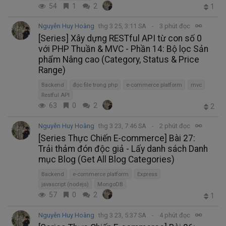
54
1
2
1
Nguyễn Huy Hoàng
thg 3 25, 3:11 SA
3 phút đọc
[Series] Xây dựng RESTful API từ con số 0
với PHP Thuần & MVC - Phần 14: Bộ lọc Sản
phẩm Nâng cao (Category, Status & Price
Range)
Backend
đọc file trong php
e-commerce platform
mvc
Restful API
63
0
2
2
Nguyễn Huy Hoàng
thg 3 23, 7:46 SA
2 phút đọc
[Series Thực Chiến E-commerce] Bài 27:
Trải thảm đón độc giả - Lấy danh sách Danh
mục Blog (Get All Blog Categories)
Backend
e-commerce platform
Express
javascript (nodejs)
MongoDB
57
0
2
1
Nguyễn Huy Hoàng
thg 3 23, 5:37 SA
4 phút đọc