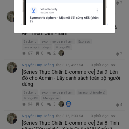
70
0
2
2
Nguyễn Huy Hoàng
thg 3 20, 8:19 SA
2 phút đọc
[Series Thực Chiến E-commerce] Bài 14:
Đưa hàng lên kệ - Thiết kế Product Model &
API Thêm Sản Phẩm
Backend
e-commerce platform
Express
javascript (nodejs)
MongoDB
67
0
2
2
Nguyễn Huy Hoàng
thg 3 16, 4:27 SA
3 phút đọc
[Series Thực Chiến E-commerce] Bài 9: Lên
đồ cho Admin - Lấy danh sách toàn bộ người
dùng
Backend
e-commerce platform
javascript (nodejs)
MongoDB
Mongoose
94
0
3
4
Nguyễn Huy Hoàng
thg 3 16, 2:33 SA
3 phút đọc
[Series Thực Chiến E-commerce] Bài 8: Tính
năng "Cứu cánh" - Xử lý Quên Mật Khẩu &