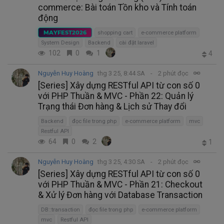
commerce: Bài toán Tồn kho và Tính toán
động
MAYFEST2026
shopping cart
e-commerce platform
System Design
Backend
cài đặt laravel
102
0
1
4
Nguyễn Huy Hoàng
thg 3 25, 8:44 SA
2 phút đọc
[Series] Xây dựng RESTful API từ con số 0
với PHP Thuần & MVC - Phần 22: Quản lý
Trạng thái Đơn hàng & Lịch sử Thay đổi
Backend
đọc file trong php
e-commerce platform
mvc
Restful API
64
0
2
1
Nguyễn Huy Hoàng
thg 3 25, 4:30 SA
2 phút đọc
[Series] Xây dựng RESTful API từ con số 0
với PHP Thuần & MVC - Phần 21: Checkout
& Xử lý Đơn hàng với Database Transaction
DB::transaction
đọc file trong php
e-commerce platform
mvc
Restful API