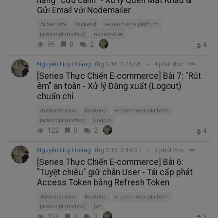
Gửi Email với Nodemailer
AI Security
Backend
e-commerce platform
javascript (nodejs)
nodemailer
96
0
2
4
Nguyễn Huy Hoàng
thg 3 16, 2:25 SA
4 phút đọc
[Series Thực Chiến E-commerce] Bài 7: "Rút
êm" an toàn - Xử lý Đăng xuất (Logout)
chuẩn chỉ
Authentication
Backend
e-commerce platform
javascript (nodejs)
Logout
122
0
2
4
Nguyễn Huy Hoàng
thg 3 15, 3:49 CH
3 phút đọc
[Series Thực Chiến E-commerce] Bài 6:
"Tuyệt chiêu" giữ chân User - Tái cấp phát
Access Token bằng Refresh Token
Authentication
Backend
e-commerce platform
javascript (nodejs)
jwt
153
0
2
3