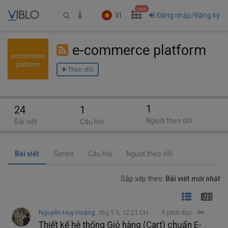
new
VI
Đăng nhập/Đăng ký
e-commerce platform
Theo dõi
1
24
1
Người theo dõi
Bài viết
Câu hỏi
Bài viết
Series
Câu hỏi
Người theo dõi
Sắp xếp theo:
Bài viết mới nhất
Nguyễn Huy Hoàng
thg 5 5, 12:21 CH
5 phút đọc
Thiết kế hệ thống Giỏ hàng (Cart) chuẩn E-