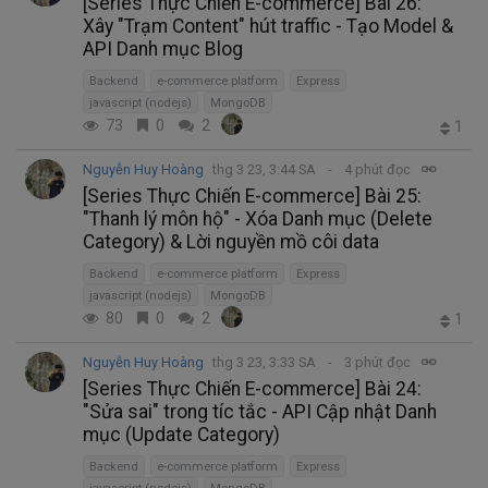
[Series Thực Chiến E-commerce] Bài 26:
Xây "Trạm Content" hút traffic - Tạo Model &
API Danh mục Blog
Backend
e-commerce platform
Express
javascript (nodejs)
MongoDB
73
0
2
1
Nguyễn Huy Hoàng
thg 3 23, 3:44 SA
4 phút đọc
[Series Thực Chiến E-commerce] Bài 25:
"Thanh lý môn hộ" - Xóa Danh mục (Delete
Category) & Lời nguyền mồ côi data
Backend
e-commerce platform
Express
javascript (nodejs)
MongoDB
80
0
2
1
Nguyễn Huy Hoàng
thg 3 23, 3:33 SA
3 phút đọc
[Series Thực Chiến E-commerce] Bài 24:
"Sửa sai" trong tíc tắc - API Cập nhật Danh
mục (Update Category)
Backend
e-commerce platform
Express