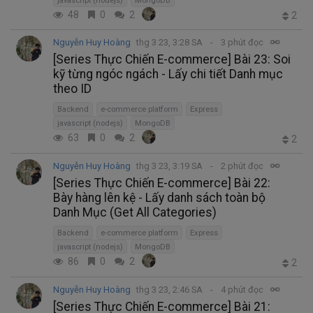
javascript (nodejs)
MongoDB
48
0
2
2
Nguyễn Huy Hoàng
thg 3 23, 3:28 SA
3 phút đọc
[Series Thực Chiến E-commerce] Bài 23: Soi
kỹ từng ngóc ngách - Lấy chi tiết Danh mục
theo ID
Backend
e-commerce platform
Express
javascript (nodejs)
MongoDB
63
0
2
2
Nguyễn Huy Hoàng
thg 3 23, 3:19 SA
2 phút đọc
[Series Thực Chiến E-commerce] Bài 22:
Bày hàng lên kệ - Lấy danh sách toàn bộ
Danh Mục (Get All Categories)
Backend
e-commerce platform
Express
javascript (nodejs)
MongoDB
86
0
2
2
Nguyễn Huy Hoàng
thg 3 23, 2:46 SA
4 phút đọc
[Series Thực Chiến E-commerce] Bài 21: