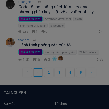
Hoang Nam
Code tốt hơn bằng cách làm theo các
phương pháp hay nhất về JavaScript này
MAYFEST
2023
Advanced JavaScript
clean
Biến trong Javascript
javascripts
6
298
4
0
thang td
Hành trình phỏng vấn của tôi
MAYFEST
2023
Kinh nghiệm phỏng vấn
Web Developer
33
1.9K
15
3
2
3
4
5
1
TÀI NGUYÊN
Bài viết
Tổ chức