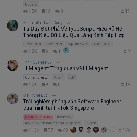
Node.js
11
1.5K
12
0
Phạm Tiến Thành Công
Tư Duy Đột Phá Về TypeScript: Hiểu Rõ Hệ
Thống Kiểu Dữ Liệu Qua Lăng Kính Tập Hợp
TypeScript
JavaScript
LậpTrìnhWeb
KiểuDữLiệu
9
1.2K
6
1
Trinh Quang Huy
LLM agent: Tổng quan về LLM agent
ContentCreator
Agent
LLM
14
4.2K
9
0
Mai Trung Đức
Trải nghiệm phỏng vấn Software Engineer
của mình tại TikTok Singapore
KhaiButDauXuan
Interview
lập trình viên làm việc tại Singapore
TikTok
174
11.5K
77
48
9+