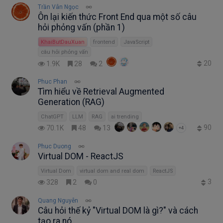
Trần Vân Ngọc
Ôn lại kiến thức Front End qua một số câu
hỏi phỏng vấn (phần 1)
KhaiButDauXuan
frontend
JavaScript
câu hỏi phỏng vấn
20
1.9K
28
2
Phuc Phan
Tìm hiểu về Retrieval Augmented
Generation (RAG)
ChatGPT
LLM
RAG
ai trending
90
70.1K
48
13
+4
Phuc Duong
Virtual DOM - ReactJS
Virtual Dom
virtual dom and real dom
ReactJS
3
328
2
0
Quang Nguyễn
Câu hỏi thế kỷ "Virtual DOM là gì?" và cách
tạo ra nó