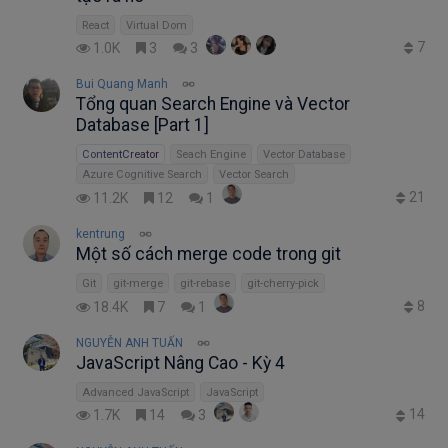
React
Virtual Dom
7
1.0K
3
3
Bui Quang Manh
Tổng quan Search Engine và Vector
Database [Part 1]
ContentCreator
Seach Engine
Vector Database
Azure Cognitive Search
Vector Search
21
11.2K
12
1
kentrung
Một số cách merge code trong git
Git
git-merge
git-rebase
git-cherry-pick
8
18.4K
7
1
NGUYỄN ANH TUẤN
JavaScript Nâng Cao - Kỳ 4
Advanced JavaScript
JavaScript
14
1.7K
14
3