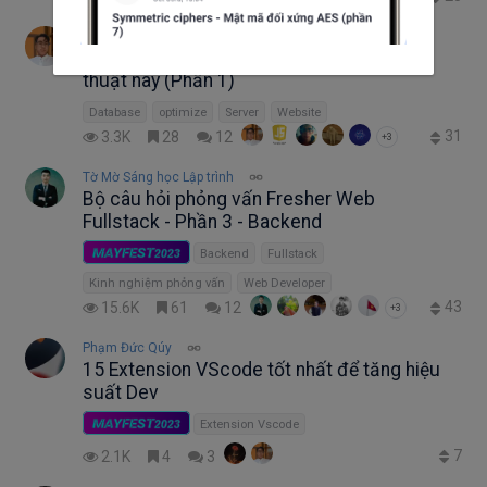
thang td
Hệ thống chậm ư? Áp dụng ngay những kỹ
thuật này (Phần 1)
Database
optimize
Server
Website
31
3.3K
28
12
+3
Tờ Mờ Sáng học Lập trình
Bộ câu hỏi phỏng vấn Fresher Web
Fullstack - Phần 3 - Backend
MAYFEST
2023
Backend
Fullstack
Kinh nghiệm phỏng vấn
Web Developer
43
15.6K
61
12
+3
Phạm Đức Qúy
15 Extension VScode tốt nhất để tăng hiệu
suất Dev
MAYFEST
2023
Extension Vscode
7
2.1K
4
3