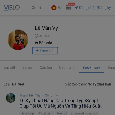
new
VI
Đăng nhập/Đăng ký
Lê Văn Vỹ
@iamlvv
Báo cáo
Theo dõi
Bài viết
Series
Câu hỏi
Câu trả lời
Bookmark
Đang
Loại:
Bài viết
Sắp xếp theo:
Ngày xuất bản
Phạm Tiến Thành Công
10 Kỹ Thuật Nâng Cao Trong TypeScript
Giúp Tối Ưu Mã Nguồn Và Tăng Hiệu Suất
JavaScript
TypeScript
ReactJS
advanced typescript