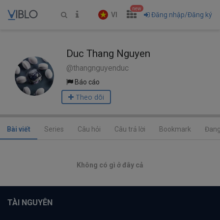
new
VI
Đăng nhập/Đăng ký
Duc Thang Nguyen
@thangnguyenduc
Báo cáo
Theo dõi
Bài viết
Series
Câu hỏi
Câu trả lời
Bookmark
Đang
Không có gì ở đây cả
TÀI NGUYÊN