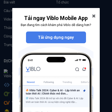
Bài viết
Tổ chức
Câu hỏi
Tags
Tải ngay Viblo Mobile App
Videos
Tác giả
Bạn đang tìm cách khám phá Viblo dễ dàng hơn?
Thảo luận
Đề xuất hệ thống
Công cụ
Machine Learning
Tải ứng dụng ngay
Trạng thái hệ thống
DỊCH VỤ
Viblo
Viblo Code
Viblo CTF
Viblo CV
Viblo Learning