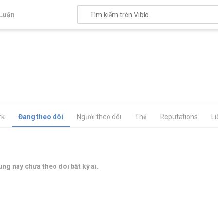
Luận
rk
Đang theo dõi
Người theo dõi
Thẻ
Reputations
Li
ng này chưa theo dõi bất kỳ ai.