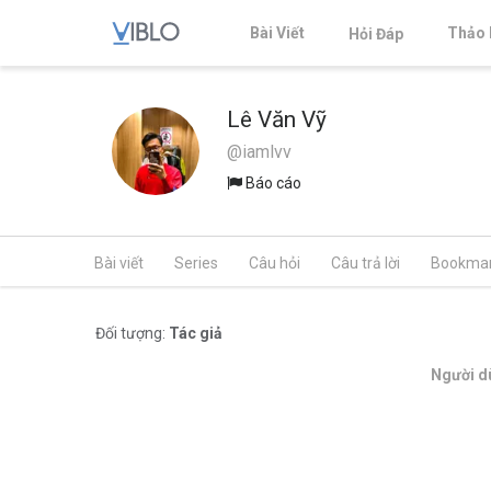
Bài Viết
Thảo 
Hỏi Đáp
Lê Văn Vỹ
@iamlvv
Báo cáo
Bài viết
Series
Câu hỏi
Câu trả lời
Bookma
Đối tượng:
Tác giả
Người dù