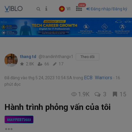
new
VI
Đăng nhập/Đăng ký
thang td
@trandinhthangv1
Theo dõi
2.8K
66
17
ECB Warriors
Đã đăng vào thg 5 24, 2023 10:54 SA
trong
16
phút đọc
1.9K
3
15
Hành trình phỏng vấn của tôi
MAYFEST
2023