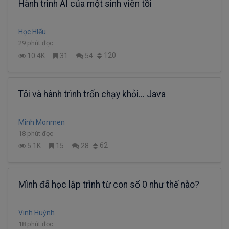
Hành trình AI của một sinh viên tồi
Học HIếu
29 phút đọc
120
10.4K
31
54
Tôi và hành trình trốn chạy khỏi... Java
Minh Monmen
18 phút đọc
62
5.1K
15
28
Mình đã học lập trình từ con số 0 như thế nào?
Vinh Huỳnh
18 phút đọc