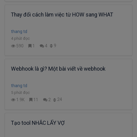
Thay đổi cách làm việc từ HOW sang WHAT
thang td
4 phút đọc
9
590
1
4
Webhook là gì? Một bài viết về webhook
thang td
5 phút đọc
24
1.9K
11
2
Tạo tool NHẮC LẤY VỢ