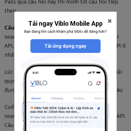
Pass qua câu hỏi này thì mình tới câu hỏi tiếp
theo
Tải ngay Viblo Mobile App
Câu hỏi 2:
Anh giao em làm một tính năng là
Bạn đang tìm cách khám phá Viblo dễ dàng hơn?
search, users mỗi lần gõ từng kí tự đều bị gọi
API, vậy làm thế nào tối ưu để giảm lần call API ít
Tải ứng dụng ngay
nhất có thể?
Lúc này có một kỹ thuật trong lập trình để giải
quyết vấn đề này nhưng vì lúc đó mình chưa
đụng tới kỹ thuật đó nên mình suy nghĩ khá lâu
Cuối cùng quyết định trả lời là tạo button
search hoặc user nhấn enter thì mới cho gọi API.
Câu trả lời này thì không đúng ý của ảnh nên