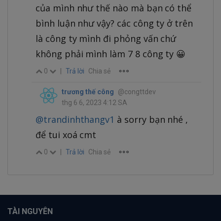
của mình như thế nào mà bạn có thể
bình luận như vậy? các công ty ở trên
là công ty mình đi phỏng vấn chứ
không phải mình làm 7 8 công ty 😀
0
|
Trả lời
Chia sẻ
trương thế công
@congttdev
thg 6 6, 2023 4:12 SA
@trandinhthangv1
à sorry bạn nhé ,
để tui xoá cmt
0
|
Trả lời
Chia sẻ
TÀI NGUYÊN