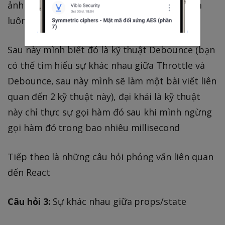
ảnh chỉ cười, và ảnh cũng không nói cách làm
luôn
Sau này mình biết đó là kỹ thuật Debounce (bạn
có thể tìm hiểu sự khác nhau giữa Throttle và
Debounce, sau này mình sẽ làm một bài viết liên
quan đến 2 kỹ thuật này), đại khái là kỹ thuật
này chỉ thực sự gọi hàm đó sau khi mình ngừng
gọi hàm đó trong bao nhiêu millisecond
Tiếp theo là những câu hỏi phỏng vấn liên quan
đến React
Câu hỏi 3:
Sự khác nhau giữa props/state