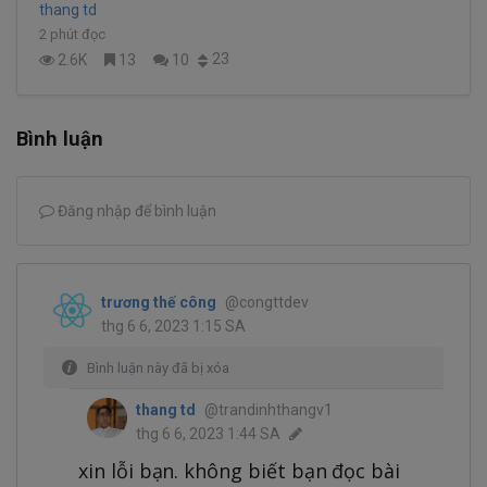
thang td
2 phút đọc
23
2.6K
13
10
Bình luận
Đăng nhập để bình luận
trương thế công
@congttdev
thg 6 6, 2023 1:15 SA
Bình luận này đã bị xóa
thang td
@trandinhthangv1
thg 6 6, 2023 1:44 SA
xin lỗi bạn. không biết bạn đọc bài