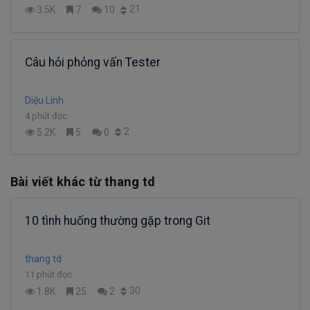
21
3.5K
7
10
Câu hỏi phỏng vấn Tester
Diệu Linh
4 phút đọc
2
5.2K
5
0
Bài viết khác từ thang td
10 tình huống thường gặp trong Git
thang td
11 phút đọc
30
1.8K
25
2