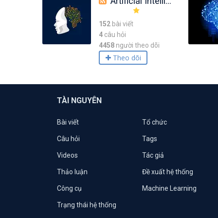
Artificial Intelligence
152
bài viết
4
câu hỏi
4458
người theo dõi
Theo dõi
TÀI NGUYÊN
Bài viết
Tổ chức
Câu hỏi
Tags
Videos
Tác giả
Thảo luận
Đề xuất hệ thống
Công cụ
Machine Learning
Trạng thái hệ thống