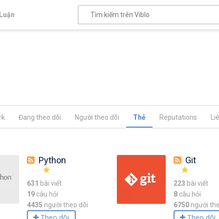
Luận
rk
Đang theo dõi
Người theo dõi
Thẻ
Reputations
Li
Python
Git
631
bài viết
223
bài viết
19
câu hỏi
8
câu hỏi
4435
người theo dõi
6750
người the
Theo dõi
Theo dõi