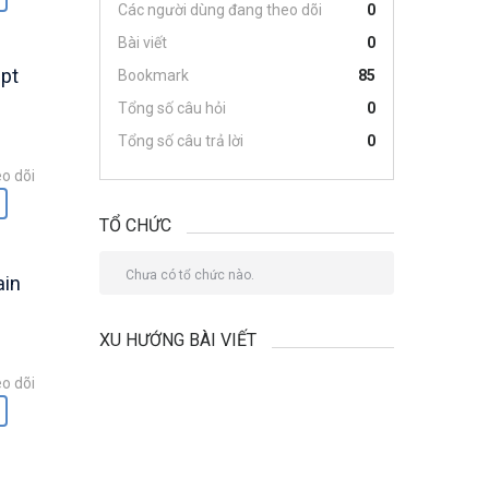
Các người dùng đang theo dõi
0
Bài viết
0
pt
Bookmark
85
Tổng số câu hỏi
0
Tổng số câu trả lời
0
o dõi
TỔ CHỨC
Chưa có tổ chức nào.
ain
XU HƯỚNG BÀI VIẾT
o dõi