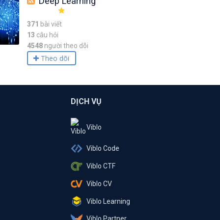
Deep Learning
371
bài viết
13
câu hỏi
4548
người theo dõi
Theo dõi
DỊCH VỤ
Viblo
Viblo Code
Viblo CTF
Viblo CV
Viblo Learning
Viblo Partner