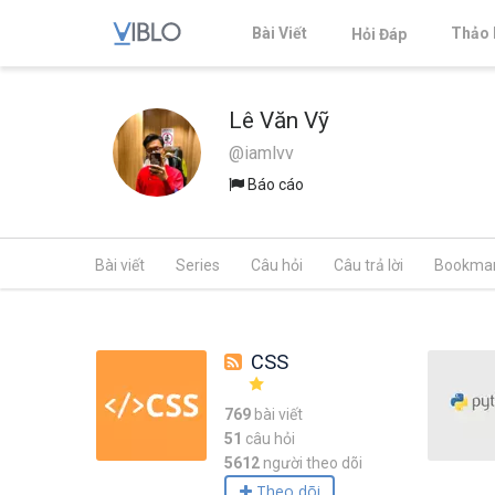
Bài Viết
Thảo 
Hỏi Đáp
Lê Văn Vỹ
@iamlvv
Báo cáo
Bài viết
Series
Câu hỏi
Câu trả lời
Bookma
CSS
769
bài viết
51
câu hỏi
5612
người theo dõi
Theo dõi