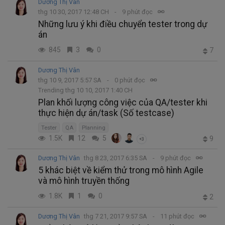
Dương Thị Vân
thg 10 30, 2017 12:48 CH
9 phút đọc
Những lưu ý khi điều chuyển tester trong dự
án
845
3
0
7
Dương Thị Vân
thg 10 9, 2017 5:57 SA
0 phút đọc
Trending thg 10 10, 2017 1:40 CH
Plan khối lượng công việc của QA/tester khi
thực hiện dự án/task (Số testcase)
Tester
QA
Planning
1.5K
12
5
9
+3
Dương Thị Vân
thg 8 23, 2017 6:35 SA
9 phút đọc
5 khác biệt về kiểm thử trong mô hình Agile
và mô hình truyền thống
1.8K
1
0
2
Dương Thị Vân
thg 7 21, 2017 9:57 SA
11 phút đọc