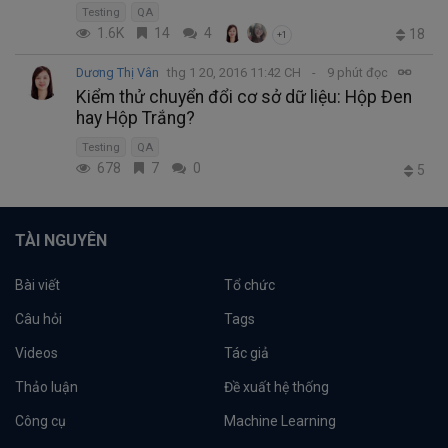
Testing
QA
1.6K
14
4
18
+1
Dương Thị Vân
thg 1 20, 2016 11:42 CH
9 phút đọc
Kiểm thử chuyển đổi cơ sở dữ liệu: Hộp Đen
hay Hộp Trắng?
Testing
QA
678
7
0
5
TÀI NGUYÊN
Bài viết
Tổ chức
Câu hỏi
Tags
Videos
Tác giả
Thảo luận
Đề xuất hệ thống
Công cụ
Machine Learning