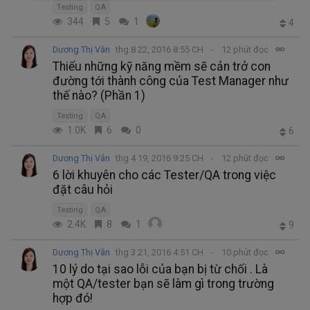
Testing
QA
344
5
1
4
Dương Thị Vân
thg 8 22, 2016 8:55 CH
12 phút đọc
Thiếu những kỹ năng mềm sẽ cản trở con
đường tới thành công của Test Manager như
thế nào? (Phần 1)
Testing
QA
1.0K
6
0
6
Dương Thị Vân
thg 4 19, 2016 9:25 CH
12 phút đọc
6 lời khuyên cho các Tester/QA trong việc
đặt câu hỏi
Testing
QA
2.4K
8
1
9
Dương Thị Vân
thg 3 21, 2016 4:51 CH
10 phút đọc
10 lý do tại sao lỗi của bạn bị từ chối . Là
một QA/tester bạn sẽ làm gì trong trường
hợp đó!