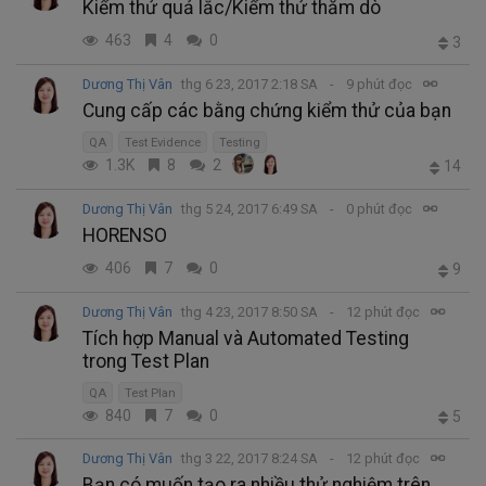
Kiểm thử quả lắc/Kiểm thử thăm dò
463
4
0
3
Dương Thị Vân
thg 6 23, 2017 2:18 SA
9 phút đọc
Cung cấp các bằng chứng kiểm thử của bạn
QA
Test Evidence
Testing
1.3K
8
2
14
Dương Thị Vân
thg 5 24, 2017 6:49 SA
0 phút đọc
HORENSO
406
7
0
9
Dương Thị Vân
thg 4 23, 2017 8:50 SA
12 phút đọc
Tích hợp Manual và Automated Testing
trong Test Plan
QA
Test Plan
840
7
0
5
Dương Thị Vân
thg 3 22, 2017 8:24 SA
12 phút đọc
Bạn có muốn tạo ra nhiều thử nghiệm trên