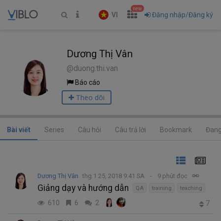
new
VI
Đăng nhập/Đăng ký
Dương Thị Vân
@duong.thi.van
Báo cáo
Theo dõi
Bài viết
Series
Câu hỏi
Câu trả lời
Bookmark
Đang
Dương Thị Vân
thg 1 25, 2018 9:41 SA
9 phút đọc
Giảng dạy và hướng dẫn
QA
training
teaching
610
6
2
7