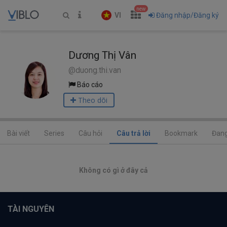
new
VI
Đăng nhập/Đăng ký
Dương Thị Vân
@duong.thi.van
Báo cáo
Theo dõi
Bài viết
Series
Câu hỏi
Câu trả lời
Bookmark
Đang
Không có gì ở đây cả
TÀI NGUYÊN