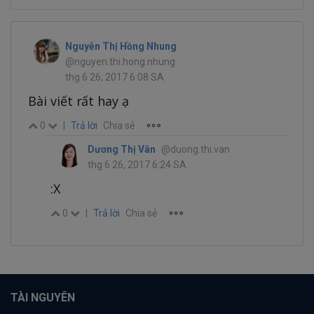
Nguyễn Thị Hồng Nhung
@nguyen.thi.hong.nhung
thg 6 26, 2017 6:08 SA
Bài viết rất hay ạ
0
|
Trả lời
Chia sẻ
Dương Thị Vân
@duong.thi.van
thg 6 26, 2017 6:24 SA
:X
0
|
Trả lời
Chia sẻ
TÀI NGUYÊN