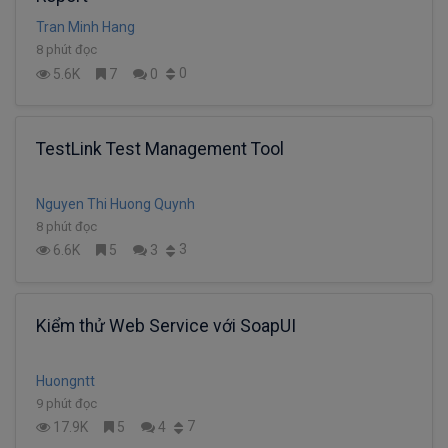
Tran Minh Hang
8 phút đọc
0
5.6K
7
0
TestLink Test Management Tool
Nguyen Thi Huong Quynh
8 phút đọc
3
6.6K
5
3
Kiểm thử Web Service với SoapUI
Huongntt
9 phút đọc
7
17.9K
5
4