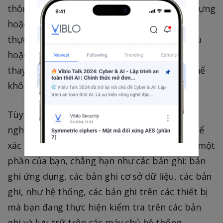
thông tin đơn giản, chẳng hạn như việc xây dựng
hoặc chạy nước rút khi thử nghiệm đã được
thực hiện. Với các phiên bản của cơ sở dữ liệu
hoặc lược đồ là các môi trường cơ sở dữ liệu
thay đổi, có những hậu quả bất ngờ mà có thể
không xuất hiện ngay.
Tùy thuộc vào loại phần mềm bạn đang thử
nghiệm, bạn có thể có bằng chứng bạn có thể
xác định và nắm bắt công việc tối thiểu trên một
phần của bạn, chẳng hạn như các bản ghi: bản
ghi ứng dụng, các bản ghi cơ sở dữ liệu, các bản
ghi, như hệ thống, các bản ghi trên các thiết bị
mà bạn đang thực hiện kiểm tra trên các bản
ghi và lưu trữ trên các máy chủ hệ thống.