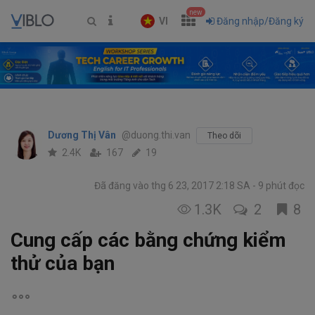
new
VI
Đăng nhập/Đăng ký
Dương Thị Vân
@duong.thi.van
Theo dõi
2.4K
167
19
Đã đăng vào thg 6 23, 2017 2:18 SA
9 phút đọc
1.3K
2
8
Cung cấp các bằng chứng kiểm
thử của bạn