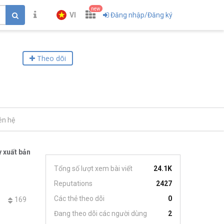
new
VI
Đăng nhập/Đăng ký
Theo dõi
ên hệ
 xuất bản
Tổng số lượt xem bài viết
24.1K
Reputations
2427
Các thẻ theo dõi
0
169
Đang theo dõi các người dùng
2