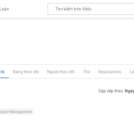
Luận
rk
Đang theo dõi
Người theo dõi
Thẻ
Reputations
Li
Sắp xếp theo:
Ngày
roject Management