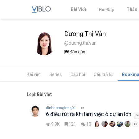
Bài Viết
Thảo 
Hỏi Đáp
Dương Thị Vân
@duong.thi.van
Báo cáo
Bài viết
Series
Câu hỏi
Câu trả lời
Bookma
Loại:
Bài viết
dinhhoanglong91
6 điều rút ra khi làm việc ở dự án lớn
P
9.9K
121
10
+5