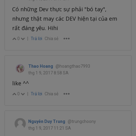
Có những Dev thực sự phải "bó tay",
nhưng thật may các DEV hiện tại của em
rất đáng yêu. Hihi
0
|
Trả lời
Chia sẻ
Thao Hoang
@hoangthao7993
thg 1 9, 2017 8:58 SA
like ^^
0
|
Trả lời
Chia sẻ
Nguyễn Duy Trung
@trungchoony
thg 1 9, 2017 11:21 SA