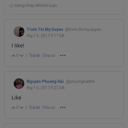
Đăng nhập để bình luận
Trinh Thi My Duyen
@trinh.thi.my.duyen
thg 1 6, 2017 9:17 SA
I like!
0
|
Trả lời
Chia sẻ
Nguyễn Phương Hải
@phuonghaitk4
thg 1 6, 2017 9:21 SA
Like
0
|
Trả lời
Chia sẻ