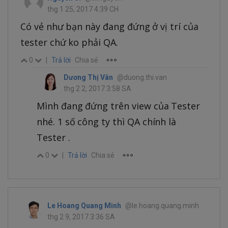
thg 1 25, 2017 4:39 CH
Có vẻ như bạn này đang đứng ở vị trí của
tester chứ ko phải QA.
0
|
Trả lời
Chia sẻ
Dương Thị Vân
@duong.thi.van
thg 2 2, 2017 3:58 SA
Mình đang đứng trên view của Tester
nhé. 1 số công ty thì QA chính là
Tester .
0
|
Trả lời
Chia sẻ
Le Hoang Quang Minh
@le.hoang.quang.minh
thg 2 9, 2017 3:36 SA