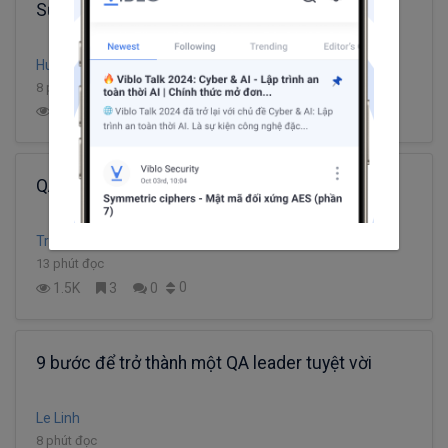
Sự khác nhau giữa QA và QC ( Tester)
HuyenCham
8 phút đọc
1
14.2K
4
0
QA trong mô hình Agile
Tran Thi Minh Thuy
13 phút đọc
0
1.5K
3
0
9 bước để trở thành một QA leader tuyệt vời
Le Linh
8 phút đọc