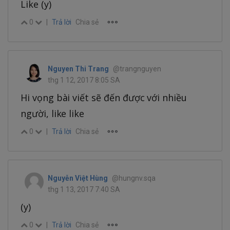
Like (y)
0
|
Trả lời
Chia sẻ
Nguyen Thi Trang
@trangnguyen
thg 1 12, 2017 8:05 SA
Hi vọng bài viết sẽ đến được với nhiều
người, like like
0
|
Trả lời
Chia sẻ
Nguyễn Việt Hùng
@hungnv.sqa
thg 1 13, 2017 7:40 SA
(y)
0
|
Trả lời
Chia sẻ