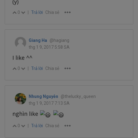
(y)
0
|
Trả lời
Chia sẻ
Giang Ha
@hagiang
thg 1 9, 2017 5:58 SA
I like ^^
0
|
Trả lời
Chia sẻ
Nhung Nguyễn
@thelucky_queen
thg 1 9, 2017 7:13 SA
nghìn like
0
|
Trả lời
Chia sẻ