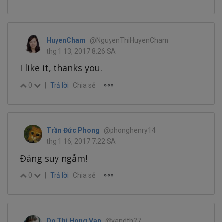
HuyenCham
@NguyenThiHuyenCham
thg 1 13, 2017 8:26 SA
I like it, thanks you.
0
|
Trả lời
Chia sẻ
Trần Đức Phong
@phonghenry14
thg 1 16, 2017 7:22 SA
Đáng suy ngẫm!
0
|
Trả lời
Chia sẻ
Do Thi Hong Van
@vandth27