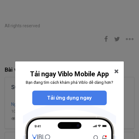
All rights reserved
Bài viết liên quan
Tải ngay Viblo Mobile App
Bạn đang tìm cách khám phá Viblo dễ dàng hơn?
SQL căn bản dành cho QA - Giới thiệu
Tải ứng dụng ngay
Nguyen Thi Tuyet Oanh
10 phút đọc
3
1.0K
4
0