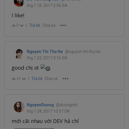
thg 1 18, 2017 2:06 SA
I like!
0
|
Trả lời
Chia sẻ
Nguyen Thi Thu Ha
@nguyen.thi.thu.ha
thg 1 23, 2017 3:16 SA
good chị ơi
+1
|
Trả lời
Chia sẻ
NguyenDuong
@duongichi
thg 1 24, 2017 10:57 SA
mới cãi nhau với DEV hả chỉ