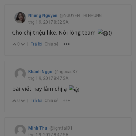
Nhung Nguyen
@NGUYEN.THI.NHUNG
thg 1 9, 2017 8:32 SA
Cho chị triệu like. Nỗi lòng team
))
0
|
Trả lời
Chia sẻ
Khánh Ngọc
@ngocas37
thg 1 9, 2017 8:47 SA
bài viết hay lắm chị ạ
0
|
Trả lời
Chia sẻ
Minh Thu
@lightfall91
thg 1 9, 2017 8:47 SA