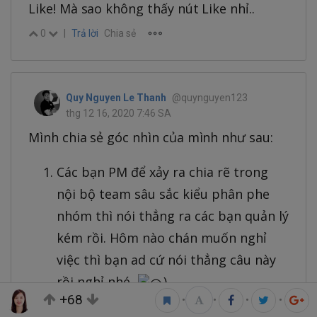
Like! Mà sao không thấy nút Like nhỉ..
0
|
Trả lời
Chia sẻ
Quy Nguyen Le Thanh
@quynguyen123
thg 12 16, 2020 7:46 SA
Mình chia sẻ góc nhìn của mình như sau:
Các bạn PM để xảy ra chia rẽ trong
nội bộ team sâu sắc kiểu phân phe
nhóm thì nói thẳng ra các bạn quản lý
kém rồi. Hôm nào chán muốn nghỉ
việc thì bạn ad cứ nói thẳng câu này
rồi nghỉ nhé.
)
+68
•
•
•
•
Ở những công ty tui từng làm, việc