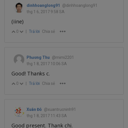
dinhhoanglong91
@dinhhoanglong91
thg 1 6, 2017 9:58 SA
(iine)
0
|
Trả lời
Chia sẻ
Phương Thu
@mimi2201
thg 1 8, 2017 10:06 SA
Good! Thanks c.
0
|
Trả lời
Chia sẻ
Xuân Đỗ
@xuantrucninh91
thg 1 8, 2017 11:43 SA
Good present. Thank chị.