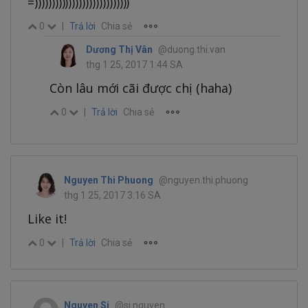
=))))))))))))))))))))))))))))
0
|
Trả lời
Chia sẻ
Dương Thị Vân
@duong.thi.van
thg 1 25, 2017 1:44 SA
Còn lâu mới cãi được chị (haha)
0
|
Trả lời
Chia sẻ
Nguyen Thi Phuong
@nguyen.thi.phuong
thg 1 25, 2017 3:16 SA
Like it!
0
|
Trả lời
Chia sẻ
Nguyen Si
@si.nguyen