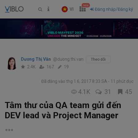
new
VI
Đăng nhập/Đăng ký
Dương Thị Vân
@duong.thi.van
Theo dõi
2.4K
167
19
Đã đăng vào thg 1 6, 2017 8:33 SA
11 phút đọc
4.1K
31
45
Tâm thư của QA team gửi đến
DEV lead và Project Manager