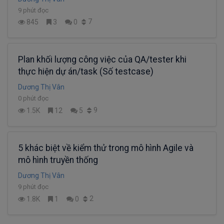
9 phút đọc
7
845
3
0
Plan khối lượng công việc của QA/tester khi
thực hiện dự án/task (Số testcase)
Dương Thị Vân
0 phút đọc
9
1.5K
12
5
5 khác biệt về kiểm thử trong mô hình Agile và
mô hình truyền thống
Dương Thị Vân
9 phút đọc
2
1.8K
1
0