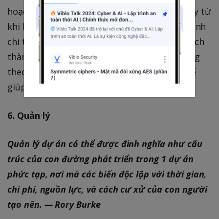
hoạch dự án là một khâu rất quan trọng ngay từ
khi bắt đầu dự án. Lập và tuân theo 1 tiến trình
chi tiết sẽ giúp dự án có thể hoàn thành 1 cách
thành công . Sẽ không vấn đề gì nếu bạn đang
theo quy trình agile, hay waterfall , nó có thể
giúp bạn đo lường và lập kế hoạch dự án.
6. Quản lý
Quản lý dự án có thể được đinh nghĩa như cấu
trúc của con đường phát triển trong 1 dự án
phức tạp, nơi mà các biến độc lập với thời gian,
chi phí, nguồn lực, và cách cư xử của con người
tạo nên. — Rory Burke