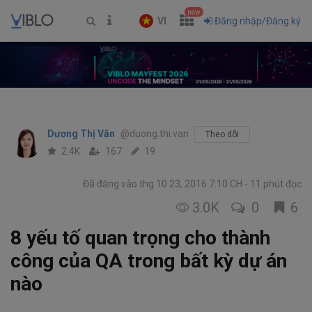
new
VI
Đăng nhập/Đăng ký
Dương Thị Vân
@duong.thi.van
Theo dõi
2.4K
167
19
Đã đăng vào thg 10 23, 2016 7:10 CH
11 phút đọc
3.0K
0
6
8 yếu tố quan trọng cho thành
công của QA trong bất kỳ dự án
nào