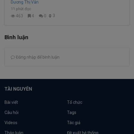
Dương Thị Vân
11 phút đọc
3
463
4
0
Bình luận
Đăng nhập để bình luận
TÀI NGUYÊN
Bài viết
Tổ chức
Câu hỏi
Tags
Videos
Tác giả
Thảo luận
Đề xuất hệ thống