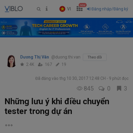
new
VI
Đăng nhập/Đăng ký
Dương Thị Vân
@duong.thi.van
Theo dõi
2.4K
167
19
Đã đăng vào thg 10 30, 2017 12:48 CH
9 phút đọc
845
0
3
Những lưu ý khi điều chuyển
tester trong dự án