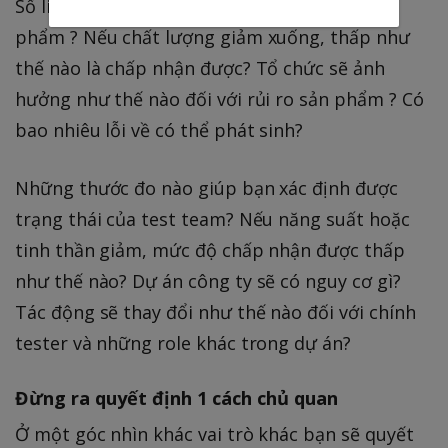
Số liệu nào giúp bạn xác định chất lượng sản
phẩm ? Nếu chất lượng giảm xuống, thấp như
thế nào là chấp nhận được? Tổ chức sẽ ảnh
hưởng như thế nào đối với rủi ro sản phẩm ? Có
bao nhiêu lỗi về có thể phát sinh?
Những thước đo nào giúp bạn xác định được
trạng thái của test team? Nếu năng suất hoặc
tinh thần giảm, mức độ chấp nhận được thấp
như thế nào? Dự án công ty sẽ có nguy cơ gì?
Tác động sẽ thay đổi như thế nào đối với chính
tester và những role khác trong dự án?
Đừng ra quyết định 1 cách chủ quan
Ở một góc nhìn khác vai trò khác bạn sẽ quyết