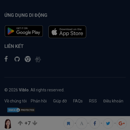
ỨNG DỤNG DI ĐỘNG
LIÊN KẾT
© 2026
Viblo
. All rights reserved.
Về chúng tôi
Phản hồi
Giúp đỡ
FAQs
RSS
Điều khoản
+7
•
•
•
•