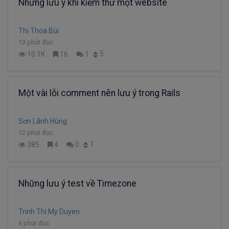
Những lưu ý khi kiểm thử một website
Thị Thoa Bùi
13 phút đọc
5
10.1K
16
1
Một vài lỗi comment nên lưu ý trong Rails
Sơn Lãnh Hùng
12 phút đọc
1
385
4
0
Những lưu ý test về Timezone
Trinh Thi My Duyen
6 phút đọc