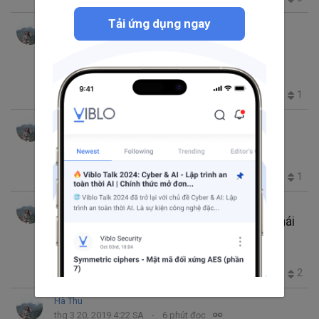
Tải ứng dụng ngay
Hà Thu
thg 5 24, 2019 6:26 SA
8 phút đọc
Nâng cao, Phát triển sự nghiệp của bạn
trong kiểm thử phần mềm
Tester
QA
221
0
1
1
Hà Thu
thg 5 21, 2019 10:15 SA
5 phút đọc
1000 Vấn đề với Task Management (v1)
Tester
QA
manager
Bug
483
1
0
1
Hà Thu
thg 4 18, 2019 6:14 SA
4 phút đọc
Manual Testing cho người mới bắt đầu: Khái
niệm, loại, công cụ...
manual test
Testing
QA
8.6K
4
0
2
Hà Thu
thg 3 20, 2019 4:22 SA
6 phút đọc