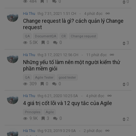
484
1
0
0
Hà Thu
thg 7 31, 2021 1:51 CH
4 phút đọc
Change request là gì? cách quản lý Change
request
QA
DocumentQA
CR
Change request
5.0K
0
0
3
Hà Thu
thg 3 17, 2021 12:56 CH
11 phút đọc
Những yếu tố làm nên một người kiểm thử
phần mềm giỏi
QA
Agile Tester
good tester
309
0
0
0
Hà Thu
thg 6 21, 2020 10:25 SA
4 phút đọc
4 giá trị cốt lõi và 12 quy tắc của Agile
Principles
Agile
9.9K
3
0
2
Hà Thu
thg 9 23, 2019 3:29 SA
2 phút đọc