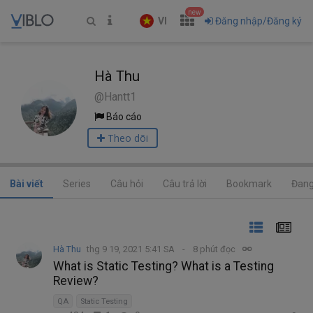
new
VI
Đăng nhập/Đăng ký
Hà Thu
@Hantt1
Báo cáo
Theo dõi
Bài viết
Series
Câu hỏi
Câu trả lời
Bookmark
Đang
Hà Thu
thg 9 19, 2021 5:41 SA
8 phút đọc
What is Static Testing? What is a Testing
Review?
QA
Static Testing