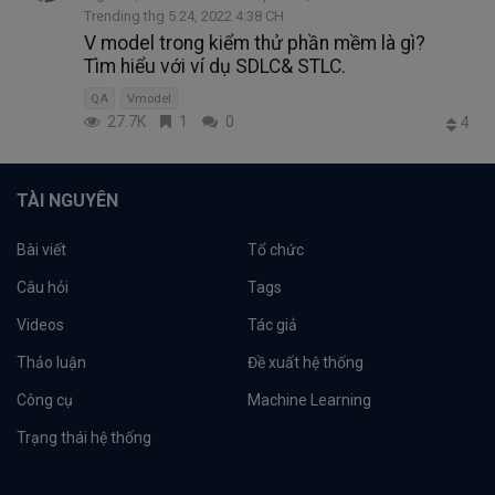
Trending thg 5 24, 2022 4:38 CH
V model trong kiểm thử phần mềm là gì?
Tìm hiểu với ví dụ SDLC& STLC.
QA
Vmodel
27.7K
1
0
4
TÀI NGUYÊN
Bài viết
Tổ chức
Câu hỏi
Tags
Videos
Tác giả
Thảo luận
Đề xuất hệ thống
Công cụ
Machine Learning
Trạng thái hệ thống