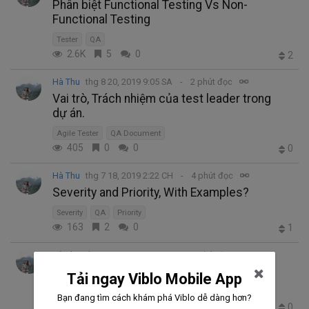
Phân biệt Functional Testing Vs Non-
Functional Testing
Tester
QA
2.6K
5
0
2
Hà Thu
thg 8 20, 2019 9:05 SA
2 phút đọc
Vai trò, Trách nhiệm của test leader trong
dự án.
Agile Tester
QA Document
405
0
0
0
Hà Thu
thg 7 18, 2019 2:22 CH
4 phút đọc
Severity and Priority, With Examples?
Severity
QA
Priority
163
2
0
1
Hà Thu
thg 6 20, 2019 1:33 CH
6 phút đọc
Agile Testing: Vai trò của QA trong Agile
Tải ngay Viblo Mobile App
QA
Agile
Bạn đang tìm cách khám phá Viblo dễ dàng hơn?
280
1
0
0