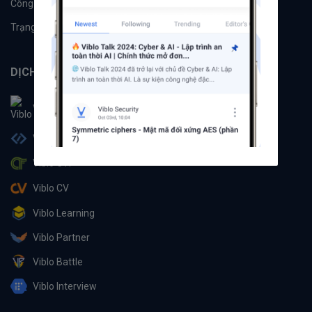
Công cụ
Machine Learning
Trạng thái hệ thống
DỊCH VỤ
Viblo
Viblo Code
Viblo CTF
Viblo CV
Viblo Learning
Viblo Partner
Viblo Battle
Viblo Interview