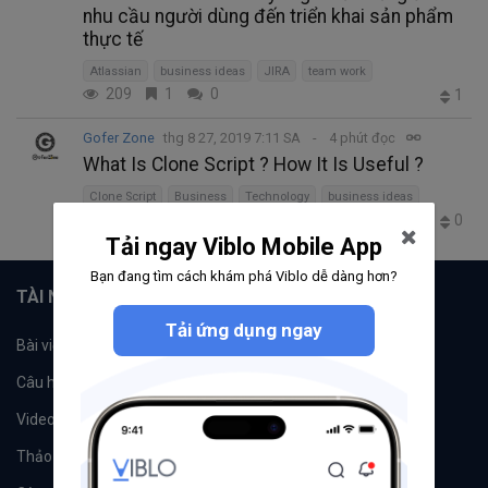
nhu cầu người dùng đến triển khai sản phẩm
thực tế
Atlassian
business ideas
JIRA
team work
209
1
0
1
Gofer Zone
thg 8 27, 2019 7:11 SA
4 phút đọc
What Is Clone Script ? How It Is Useful ?
Clone Script
Business
Technology
business ideas
191
0
0
0
Tải ngay Viblo Mobile App
Bạn đang tìm cách khám phá Viblo dễ dàng hơn?
TÀI NGUYÊN
Tải ứng dụng ngay
Bài viết
Tổ chức
Câu hỏi
Tags
Videos
Tác giả
Thảo luận
Đề xuất hệ thống