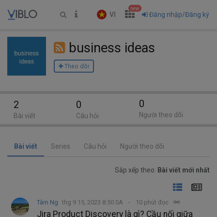
new
VI
Đăng nhập/Đăng ký
business ideas
Theo dõi
0
2
0
Người theo dõi
Bài viết
Câu hỏi
Bài viết
Series
Câu hỏi
Người theo dõi
Sắp xếp theo:
Bài viết mới nhất
Tâm Ng
thg 9 15, 2023 8:50 SA
10 phút đọc
Jira Product Discovery là gì? Cầu nối giữa