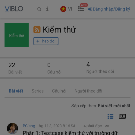
new
VI
Đăng nhập/Đăng ký
Kiểm thử
Theo dõi
4
22
0
Người theo dõi
Bài viết
Câu hỏi
Bài viết
Series
Câu hỏi
Người theo dõi
Sắp xếp theo:
Bài viết mới nhất
PGiang
thg 11 3, 2023 8:16 SA
4 phút đọc
Phần 1: Testcase kiểm thử với trường dữ