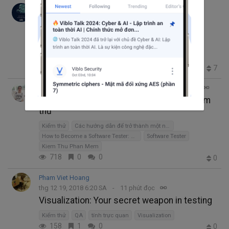
Tú LEO
thg 3 20, 2019 1:22 SA
12 phút đọc
Laravel Unit Testing - Developer cũng sẽ
ĐƯỢC test (Phần 1)
UnitTest
Kiểm thử
TDD
Black Box Testing
White box testing
323
0
0
7
Trịnh Thị Hồng
thg 3 12, 2019 2:24 SA
46 phút đọc
Các hướng dẫn để trở thành một người kiểm
thử
Kiểm thử
Các hướng dẫn để trở thành một người kiểm thử
How to Become a Software Tester: A Complete Guide
Software Tester
Kiem Thu Phan Mem
718
0
0
0
Pham Viet Hoang
thg 12 19, 2018 6:20 SA
11 phút đọc
Visualization: Your secret weapon in testing
Kiểm thử
QA
tính trực quan
Visualization
158
1
0
0