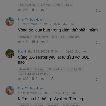
Agile testing
Kiểm thử
Tester
Agile
288
1
0
2
Phan Thi Duy Huyen
thg 9 21, 2020 3:25 SA
8 phút đọc
Vòng đời của bug trong kiểm thử phần mềm
Kiểm thử
phần mềm
Bug
Lỗi
vòng đời
4.7K
1
0
0
Đào B
thg 8 23, 2020 8:55 SA
10 phút đọc
Cùng QA/Tester, yêu lại từ đầu với SQL
nào!!!
Kiểm thử
Testing
SQL cho tester
học lại SQL
SQL dùng cho kiểm thử
638
3
1
6
Phan Thi Duy Huyen
thg 8 20, 2020 9:23 SA
11 phút đọc
Kiểm thử hệ thống - System Testing
Kiểm thử
Testing
hệ thống
sharpsystem