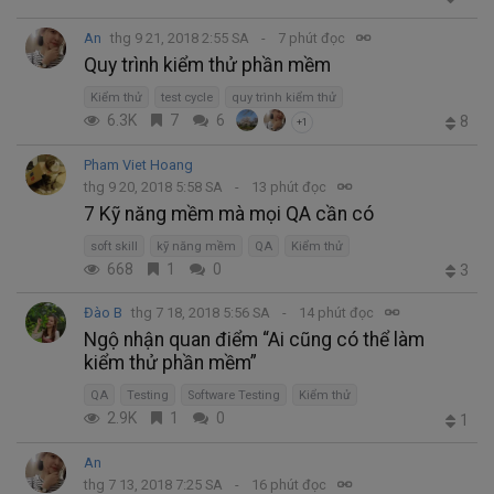
An
thg 9 21, 2018 2:55 SA
7 phút đọc
Quy trình kiểm thử phần mềm
Kiểm thử
test cycle
quy trình kiểm thử
6.3K
7
6
8
+1
Pham Viet Hoang
thg 9 20, 2018 5:58 SA
13 phút đọc
7 Kỹ năng mềm mà mọi QA cần có
soft skill
kỹ năng mềm
QA
Kiểm thử
668
1
0
3
Đào B
thg 7 18, 2018 5:56 SA
14 phút đọc
Ngộ nhận quan điểm “Ai cũng có thể làm
kiểm thử phần mềm”
QA
Testing
Software Testing
Kiểm thử
2.9K
1
0
1
An
thg 7 13, 2018 7:25 SA
16 phút đọc