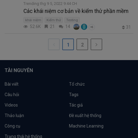
Trending thg 9 5, 2022 9:44 CH
Các khái niệm cơ bản về kiểm thử phần mềm
khái niệm
Kiểm thử
Testing
52.6K
21
14
31
+6
1
2
TÀI NGUYÊN
Bài viết
Tổ chức
Câu hỏi
Tags
Videos
Tác giả
Thảo luận
Đề xuất hệ thống
Công cụ
Machine Learning
Trạng thái hệ thống