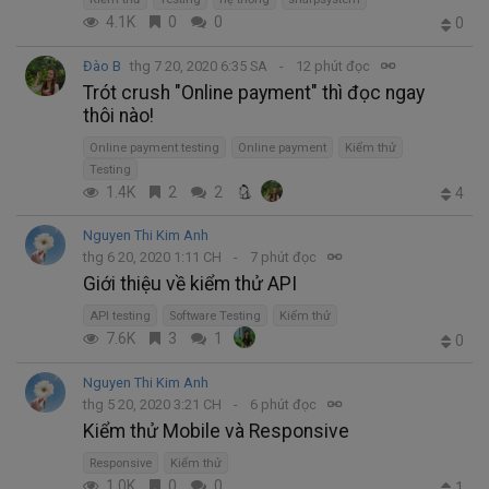
4.1K
0
0
0
Đào B
thg 7 20, 2020 6:35 SA
12 phút đọc
Trót crush "Online payment" thì đọc ngay
thôi nào!
Online payment testing
Online payment
Kiểm thử
Testing
1.4K
2
2
4
Nguyen Thi Kim Anh
thg 6 20, 2020 1:11 CH
7 phút đọc
Giới thiệu về kiểm thử API
API testing
Software Testing
Kiểm thử
7.6K
3
1
0
Nguyen Thi Kim Anh
thg 5 20, 2020 3:21 CH
6 phút đọc
Kiểm thử Mobile và Responsive
Responsive
Kiểm thử
1.0K
0
0
1