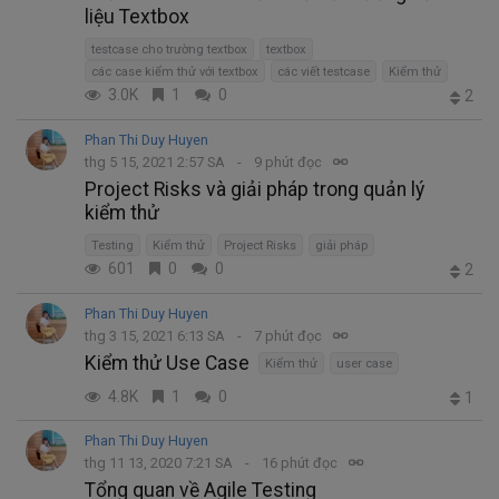
liệu Textbox
testcase cho trường textbox
textbox
các case kiểm thử với textbox
các viết testcase
Kiểm thử
3.0K
1
0
2
Phan Thi Duy Huyen
thg 5 15, 2021 2:57 SA
9 phút đọc
Project Risks và giải pháp trong quản lý
kiểm thử
Testing
Kiểm thử
Project Risks
giải pháp
601
0
0
2
Phan Thi Duy Huyen
thg 3 15, 2021 6:13 SA
7 phút đọc
Kiểm thử Use Case
Kiểm thử
user case
4.8K
1
0
1
Phan Thi Duy Huyen
thg 11 13, 2020 7:21 SA
16 phút đọc
Tổng quan về Agile Testing