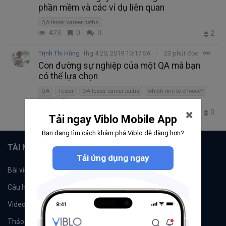
phần mềm và các ví dụ liên quan
QA tester career paths
423
0
0
2
Trịnh Thị Hồng
thg 4 20, 2019 10:17 SA
23 phút đọc
Con đường sự nghiệp của một QA mà bạn
có thể lựa chọn
QA
Tester
QA tester career paths
which one to choose?
Kiểm thử
805
1
0
0
Tải ngay Viblo Mobile App
Bạn đang tìm cách khám phá Viblo dễ dàng hơn?
TÀI NGUYÊN
Tải ứng dụng ngay
Bài viết
Tổ chức
Câu hỏi
Tags
Videos
Tác giả
Thảo luận
Đề xuất hệ thống