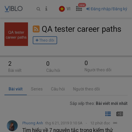
new
VI
Đăng nhập/Đăng ký
QA tester career paths
Theo dõi
0
2
0
Người theo dõi
Bài viết
Câu hỏi
Bài viết
Series
Câu hỏi
Người theo dõi
Sắp xếp theo:
Bài viết mới nhất
Phuong Anh
thg 6 21, 2019 3:10 SA
12 phút đọc
Tìm hiểu về 7 nguyên tắc trong kiểm thử