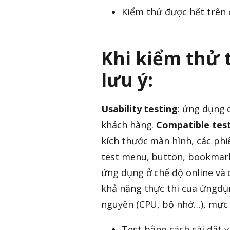
Kiểm thử được hết trên 
Khi kiểm thử t
lưu ý:
Usability testing
: ứng dụng 
khách hàng.
Compatible tes
kích thước màn hình, các ph
test menu, button, bookmar
ứng dụng ở chế độ online và 
khả năng thực thi cua ứngdụng
nguyên (CPU, bộ nhớ…), mực 
Test bằng cách cài đặt 