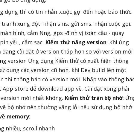
g dụng thì có tin nhắn ,cuộc gọi đến hoặc báo thức.
tranh xung đột: nhận sms, gửi sms, nhận cuộc gọi,
 màn hình, cảm Nng, gps -định vị toàn cầu - quay
 pin yếu, cắm sạc.
Kiểm thử nâng version
: Khi ứng
 đang cài đặt ở version thấp hơn so với version mới
ng version Ứng dụng Kiểm thử có xuất hiện thông
sử dụng các version cũ hơn, khi Dev build lên một
ển thị thông báo có version mới. Nhấp vào thông bá
ợc App store để download app về. Cài đặt xong phải
 version mới nhất không.
Kiểm thử tràn bộ nhớ
: Ứn
 về bộ nhớ nên thường văng lỗi nếu sử dụng bộ nhớ
i về memory
:
g nhiều, scroll nhanh