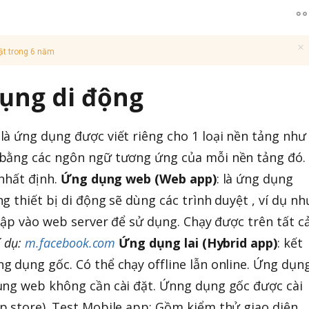
ật trong 6 năm
dụng di động
: là ứng dụng được viết riêng cho 1 loại nền tảng như
bằng các ngôn ngữ tương ứng của mỗi nền tảng đó.
 nhất định.
Ứng dụng web (Web app)
: là ứng dụng
 thiết bị di động sẽ dùng các trình duyệt , ví dụ nh
 cập vào web server để sử dụng. Chạy được trên tất c
í dụ:
m.facebook.com
Ứng dụng lai (Hybrid app)
: kết
 dụng gốc. Có thể chạy offline lẫn online. Ứng dụn
ụng web không cần cài đặt. Ứnng dụng gốc được cài
 store). Test Mobile app: Gồm kiểm thử giao diện,