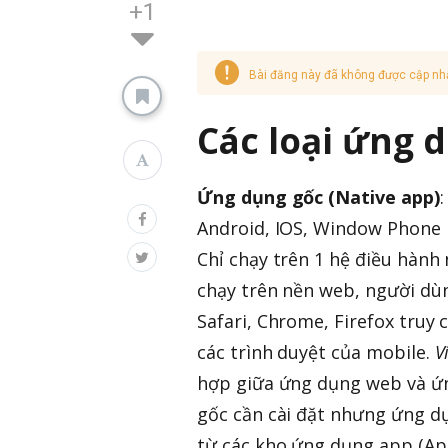
+1
Bài đăng này đã không được cập nh
Các loại ứng 
Ứng dụng gốc (Native app)
Android, IOS, Window Phone 
Chỉ chạy trên 1 hệ điều hành
chạy trên nền web, người dùng
Safari, Chrome, Firefox truy
các trình duyệt của mobile.
V
hợp giữa ứng dụng web và ứng
gốc cần cài đặt nhưng ứng d
từ các kho ứng dụng app (App