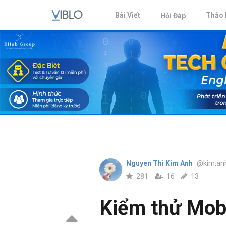
Bài Viết
Thảo 
Hỏi Đáp
Nguyen Thi Kim Anh
@kim.an
281
16
13
Kiểm thử Mob