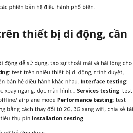
các phiên bản hệ điều hành phổ biến.
rên thiết bị di động, cần
di động dễ sử dụng, tạo sự thoải mái và hài lòng cho
ting
: test trên nhiều thiết bị di động, trình duyệt,
iên bản hệ điều hành khác nhau.
Interface testing
:
k, xoay ngang, dọc màn hình…
Services testing
: test
offline/ airplane mode
Performance testing
: test
 bằng cách thay đổi từ 2G, 3G sang wifi, chia sẻ tà
tiêu thụ pin
Installation testing
:
và gỡ bỏ ứng dụng.