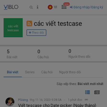
new
VI
Đăng nhập/Đăng ký
các viết testcase
Theo dõi
0
5
0
Người theo dõi
Bài viết
Câu hỏi
Bài viết
Series
Câu hỏi
Người theo dõi
Sắp xếp theo:
Bài viết mới nhất
PGiang
thg 11 16, 2023 9:28 SA
1 phút đọc
Viết tescase cho Date picker (Ngày tháng)