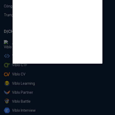
Công cụ
Machine Learning
Trạng thái hệ thống
DỊCH VỤ
Viblo
Viblo Code
Viblo CTF
Viblo CV
Viblo Learning
Viblo Partner
Viblo Battle
Viblo Interview