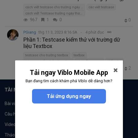
cách viết testcase cho trường ngày tháng
các viết testcase
cách viết Testcase trường ngày tháng năm
967
1
0
0
PGiang
thg 11 3, 2023 8:16 SA
4 phút đọc
Phần 1: Testcase kiểm thử với trường dữ
liệu Textbox
testcase cho trường textbox
textbox
các case kiểm thử với textbox
các viết testcase
Kiểm thử
3.0K
1
0
2
Tải ngay Viblo Mobile App
Bạn đang tìm cách khám phá Viblo dễ dàng hơn?
TÀI NGUYÊN
Tải ứng dụng ngay
Bài viết
Tổ chức
Câu hỏi
Tags
Videos
Tác giả
Thảo luận
Đề xuất hệ thống