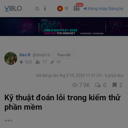
new
VI
Đăng nhập/Đăng ký
Đào B
@daopt.b
Theo dõi
525
17
19
Đã đăng vào thg 3 19, 2020 11:31 CH
6 phút đọc
7.9K
0
2
Kỹ thuật đoán lỗi trong kiểm thử
phần mềm