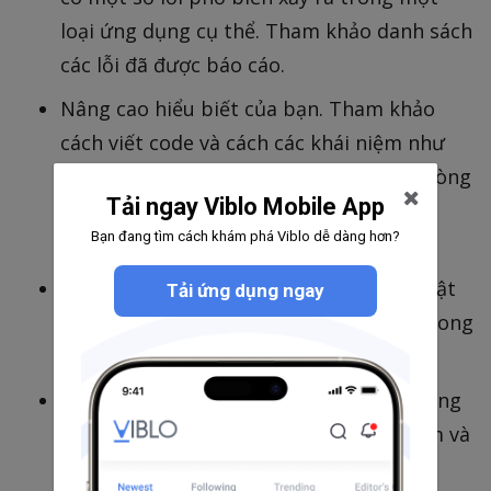
loại ứng dụng cụ thể. Tham khảo danh sách
các lỗi đã được báo cáo.
Nâng cao hiểu biết của bạn. Tham khảo
cách viết code và cách các khái niệm như
con trỏ null, mảng, chỉ mục, ranh giới, vòng
Tải ngay Viblo Mobile App
lặp, v.v. được triển khai trong các dòng
Bạn đang tìm cách khám phá Viblo dễ dàng hơn?
code.
Có được kiến thức về môi trường kỹ thuật
Tải ứng dụng ngay
(máy chủ, hệ điều hành, cơ sở dữ liệu) trong
đó ứng dụng được lưu trữ.
Chỉ ra được những điểm chưa hợp lý trong
các yêu cầu, tài liệu thiết kế, thử nghiệm và
sử dụng.