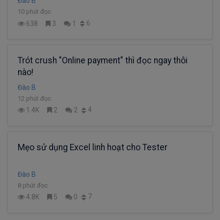
Đào B
10 phút đọc
6
638
3
1
Trót crush "Online payment" thì đọc ngay thôi
nào!
Đào B
12 phút đọc
4
1.4K
2
2
Mẹo sử dụng Excel linh hoạt cho Tester
Đào B
8 phút đọc
7
4.8K
5
0