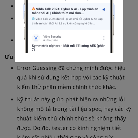
Hiểu hệ thống mà mình đang kiểm thử.
Đánh giá dữ liệu lịch sử và kết quả kiểm
thử.
Giữ nhận thức về các lỗi điển hình.
Ưu điểm của kỹ thuật đoán lỗi
Error Guessing đã chứng minh được hiệu
quả khi sử dụng kết hợp với các kỹ thuật
kiểm thử phần mềm chính thức khác.
Kỹ thuật này giúp phát hiện ra những lỗi
không mô tả trong tài liệu spec, hay các kỹ
thuật kiểm thử chính thức sẽ không thấy
được. Do đó, tester có kinh nghiệm tiết
kiệm rất nhiều thời gian và công sức.