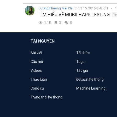
Dương Phương Mai Chi
thg 3 15, 2015 8:42 CH
1
TÌM HIỂU VỀ MOBILE APP TESTING
Te
1.1K
3
0
TÀI NGUYÊN
Bài viết
Tổ chức
Câu hỏi
Tags
Videos
Tác giả
Thảo luận
Đề xuất hệ thống
Công cụ
Machine Learning
Trạng thái hệ thống