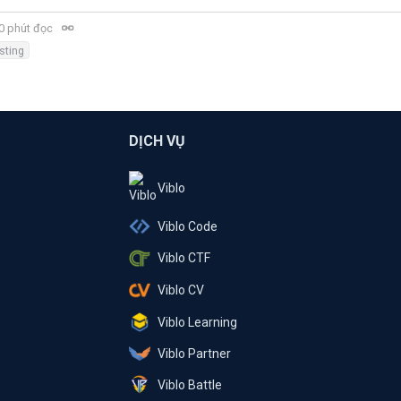
0 phút đọc
sting
DỊCH VỤ
Viblo
Viblo Code
Viblo CTF
Viblo CV
Viblo Learning
Viblo Partner
Viblo Battle