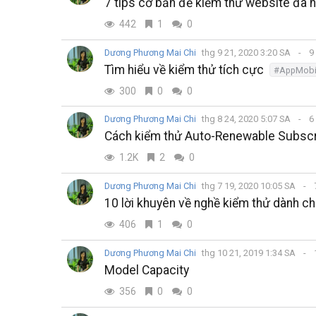
7 tips cơ bản để kiểm thử website đa 
442
1
0
Dương Phương Mai Chi
thg 9 21, 2020 3:20 SA
9
Tìm hiểu về kiểm thử tích cực
#AppMobi
300
0
0
Dương Phương Mai Chi
thg 8 24, 2020 5:07 SA
6
Cách kiểm thử Auto-Renewable Subscri
1.2K
2
0
Dương Phương Mai Chi
thg 7 19, 2020 10:05 SA
10 lời khuyên về nghề kiểm thử dành c
406
1
0
Dương Phương Mai Chi
thg 10 21, 2019 1:34 SA
Model Capacity
356
0
0