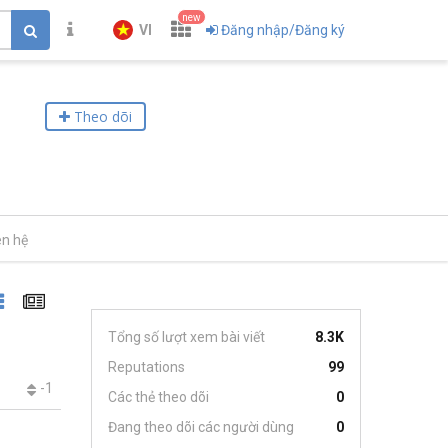
new
VI
Đăng nhập/Đăng ký
Theo dõi
ên hệ
Tổng số lượt xem bài viết
8.3K
Reputations
99
-1
Các thẻ theo dõi
0
Đang theo dõi các người dùng
0