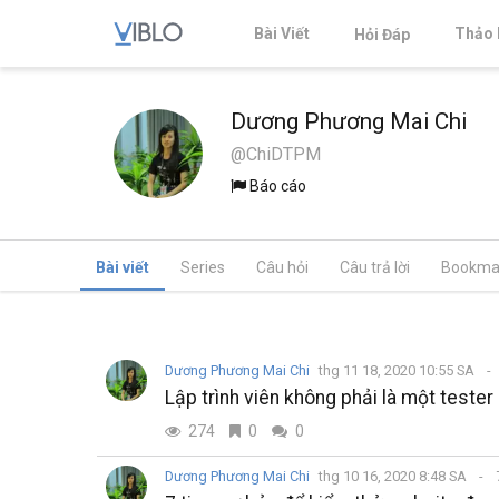
Bài Viết
Thảo 
Hỏi Đáp
Dương Phương Mai Chi
@ChiDTPM
Báo cáo
Bài viết
Series
Câu hỏi
Câu trả lời
Bookma
Dương Phương Mai Chi
thg 11 18, 2020 10:55 SA
Lập trình viên không phải là một tester 
274
0
0
Dương Phương Mai Chi
thg 10 16, 2020 8:48 SA