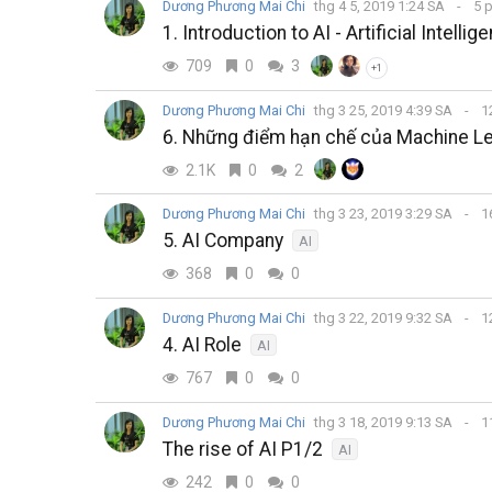
Dương Phương Mai Chi
thg 4 5, 2019 1:24 SA
5 
1. Introduction to AI - Artificial Intellige
709
0
3
+1
Dương Phương Mai Chi
thg 3 25, 2019 4:39 SA
1
6. Những điểm hạn chế của Machine Le
2.1K
0
2
Dương Phương Mai Chi
thg 3 23, 2019 3:29 SA
1
5. AI Company
AI
368
0
0
Dương Phương Mai Chi
thg 3 22, 2019 9:32 SA
1
4. AI Role
AI
767
0
0
Dương Phương Mai Chi
thg 3 18, 2019 9:13 SA
1
The rise of AI P1/2
AI
242
0
0