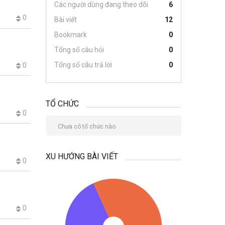
Các người dùng đang theo dõi
6
0
Bài viết
12
Bookmark
0
Tổng số câu hỏi
0
Tổng số câu trả lời
0
0
TỔ CHỨC
0
Chưa có tổ chức nào.
XU HƯỚNG BÀI VIẾT
0
0