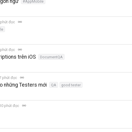
ngôn ngữ
#AppMobile
 phút đọc
le
 phút đọc
ptions trên iOS
DocumentQA
7 phút đọc
ho những Testers mới
QA
good tester
10 phút đọc