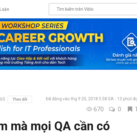
Luận
Đã đăng vào thg 9 20, 2018 5:58 SA
13 phút đ
6b5
Theo dõi
670
0
m mà mọi QA cần có