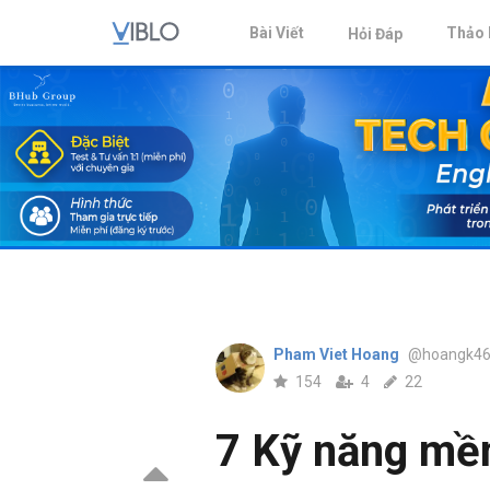
Bài Viết
Thảo 
Hỏi Đáp
Pham Viet Hoang
@hoangk4
154
4
22
7 Kỹ năng mề