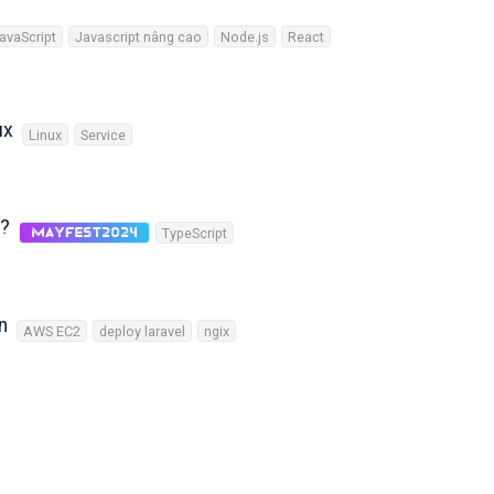
avaScript
Javascript nâng cao
Node.js
React
ux
Linux
Service
g?
TypeScript
MayFest2024
n
AWS EC2
deploy laravel
ngix