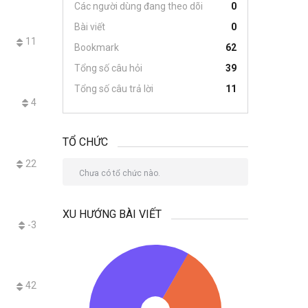
Các người dùng đang theo dõi
0
Bài viết
0
11
Bookmark
62
Tổng số câu hỏi
39
Tổng số câu trả lời
11
4
TỔ CHỨC
22
Chưa có tổ chức nào.
XU HƯỚNG BÀI VIẾT
-3
42