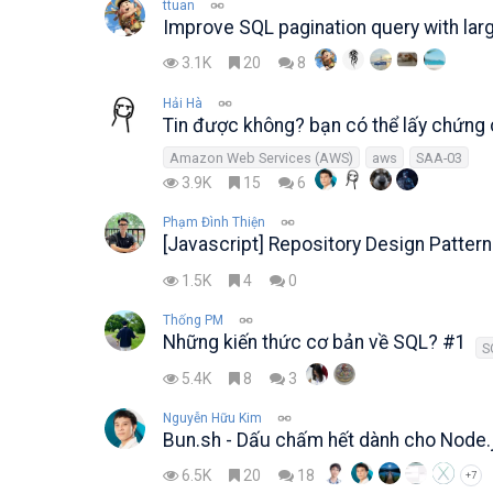
ttuan
Improve SQL pagination query with la
3.1K
20
8
Hải Hà
Tin được không? bạn có thể lấy chứng 
Amazon Web Services (AWS)
aws
SAA-03
3.9K
15
6
Phạm Đình Thiện
[Javascript] Repository Design Pattern
1.5K
4
0
Thống PM
Những kiến thức cơ bản về SQL? #1
S
5.4K
8
3
Nguyễn Hữu Kim
Bun.sh - Dấu chấm hết dành cho Node.
6.5K
20
18
+7