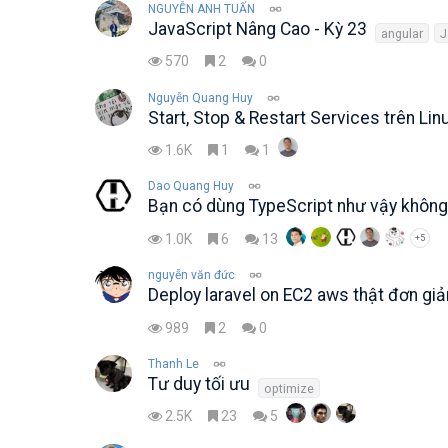
NGUYỄN ANH TUẤN
JavaScript Nâng Cao - Kỳ 23
angular
J
570
2
0
Nguyễn Quang Huy
Start, Stop & Restart Services trên Lin
1.6K
1
1
Dao Quang Huy
Bạn có dùng TypeScript như vậy khôn
1.0K
6
13
+5
nguyễn văn đức
Deploy laravel on EC2 aws thật đơn giả
989
2
0
Thanh Le
Tư duy tối ưu
optimize
2.5K
23
5