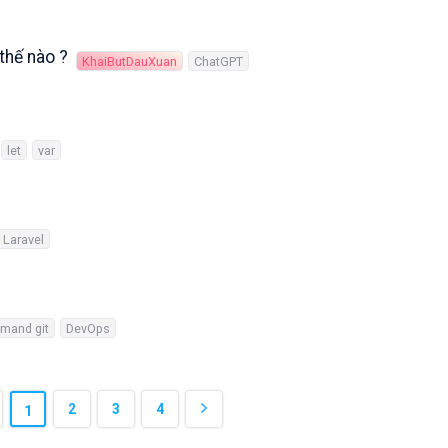
thế nào ?
KhaiButDauXuan
ChatGPT
let
var
Laravel
mand git
DevOps
2
3
4
1