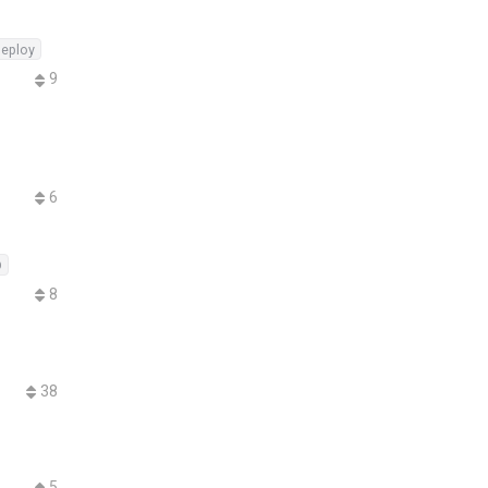
eploy
9
6
D
8
38
5