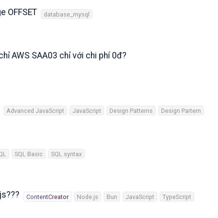
rge OFFSET
database_mysql
chỉ AWS SAA03 chỉ với chi phí 0đ?
Advanced JavaScript
JavaScript
Design Patterns
Design Partern
QL
SQL Basic
SQL syntax
js???
ContentCreator
Node.js
Bun
JavaScript
TypeScript