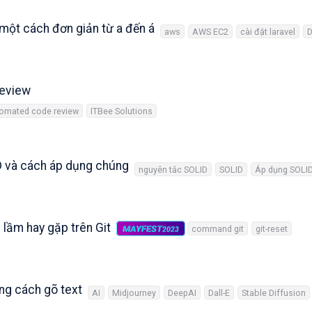
một cách đơn giản từ a đến á
aws
AWS EC2
cài đặt laravel
D
Review
omated code review
ITBee Solutions
ID và cách áp dụng chúng
nguyên tắc SOLID
SOLID
Áp dụng SOLI
i lầm hay gặp trên Git
MAYFEST
command git
git-reset
2023
ng cách gõ text
AI
Midjourney
DeepAI
Dall-E
Stable Diffusion