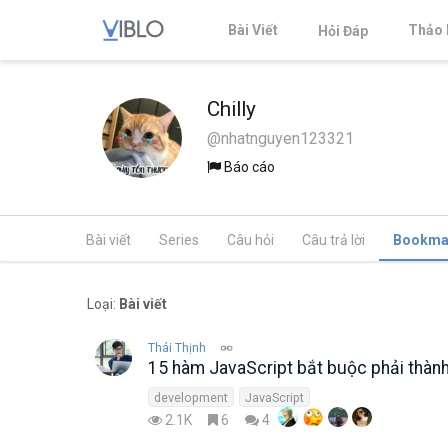
Bài Viết
Thảo 
Hỏi Đáp
Chilly
@nhatnguyen123321
Báo cáo
Bài viết
Series
Câu hỏi
Câu trả lời
Bookma
Loại:
Bài viết
Thái Thịnh
15 hàm JavaScript bắt buộc phải thành 
development
JavaScript
2.1K
6
4