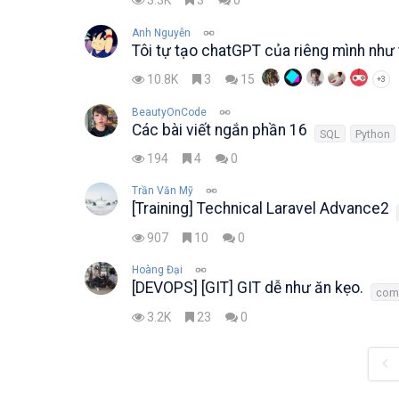
3.3K
3
0
Anh Nguyễn
Tôi tự tạo chatGPT của riêng mình như 
10.8K
3
15
+3
BeautyOnCode
Các bài viết ngắn phần 16
SQL
Python
194
4
0
Trần Văn Mỹ
[Training] Technical Laravel Advance2
907
10
0
Hoàng Đại
[DEVOPS] [GIT] GIT dễ như ăn kẹo.
com
3.2K
23
0