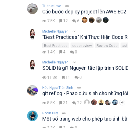
TH true love
Các bước deploy project lên AWS EC2 
7.5K
12
6
Michelle Nguyen
"Best Practices" Khi Thực Hiện Code 
Best Practices
code review
Review Code
aut
1.4K
4
0
Michelle Nguyen
SOLID là gì? Nguyên tắc lập trình SOL
11.3K
11
0
Hữu Ngọc Tiên Sinh
git reflog - Phao cứu sinh cho những lỗ
8.8K
31
22
+8
Robin Huy
Một số trang web cho phép tạo ảnh bằ