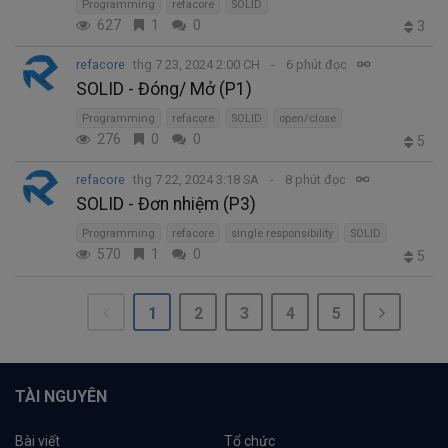
Programming
refacore
SOLID
627
1
0
3
refacore
thg 7 23, 2024 2:00 CH
6 phút đọc
SOLID - Đóng/ Mở (P1)
Programming
refacore
SOLID
open/close
276
0
0
5
refacore
thg 7 22, 2024 3:18 SA
8 phút đọc
SOLID - Đơn nhiệm (P3)
Programming
refacore
single responsibility
SOLID
570
1
0
5
1
2
3
4
5
TÀI NGUYÊN
Bài viết
Tổ chức