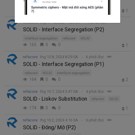
Dependency Inversion
refacore
SOLID
152
0
0
1
refacore
thg 11 18, 2024 4:26 SA
9 phút đọc
SOLID - Interface Segregation (P2)
interface segregation
refacore
SOLID
165
0
0
1
refacore
thg 10 8, 2024 8:29 SA
6 phút đọc
SOLID - Interface Segregation (P1)
refacore
SOLID
interface segregation
164
0
0
2
refacore
thg 10 7, 2024 3:47 SA
4 phút đọc
SOLID - Liskov Substitution
refacore
SOLID
174
0
0
1
refacore
thg 10 2, 2024 4:16 SA
6 phút đọc
SOLID - Đóng/ Mở (P2)