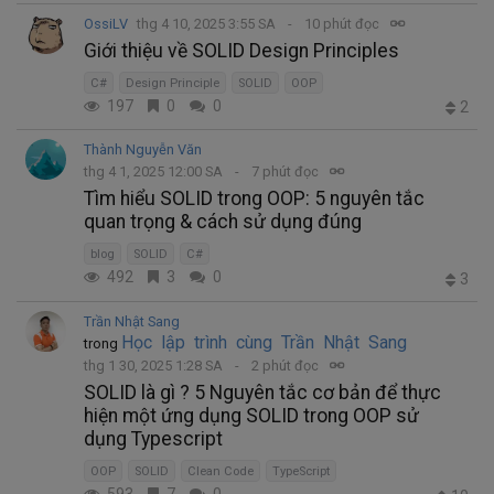
OssiLV
thg 4 10, 2025 3:55 SA
10 phút đọc
Giới thiệu về SOLID Design Principles
C#
Design Principle
SOLID
OOP
197
0
0
2
Thành Nguyễn Văn
thg 4 1, 2025 12:00 SA
7 phút đọc
Tìm hiểu SOLID trong OOP: 5 nguyên tắc
quan trọng & cách sử dụng đúng
blog
SOLID
C#
492
3
0
3
Trần Nhật Sang
Học lập trình cùng Trần Nhật Sang
trong
thg 1 30, 2025 1:28 SA
2 phút đọc
SOLID là gì ? 5 Nguyên tắc cơ bản để thực
hiện một ứng dụng SOLID trong OOP sử
dụng Typescript
OOP
SOLID
Clean Code
TypeScript