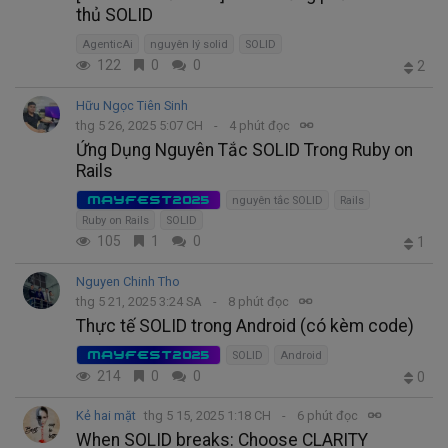
thủ SOLID
AgenticAi
nguyên lý solid
SOLID
122
0
0
2
Hữu Ngọc Tiên Sinh
thg 5 26, 2025 5:07 CH
4 phút đọc
Ứng Dụng Nguyên Tắc SOLID Trong Ruby on
Rails
MAYFEST2025
nguyên tắc SOLID
Rails
Ruby on Rails
SOLID
105
1
0
1
Nguyen Chinh Tho
thg 5 21, 2025 3:24 SA
8 phút đọc
Thực tế SOLID trong Android (có kèm code)
MAYFEST2025
SOLID
Android
214
0
0
0
Kẻ hai mặt
thg 5 15, 2025 1:18 CH
6 phút đọc
When SOLID breaks: Choose CLARITY