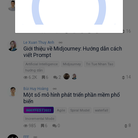
Le Van Nghia
OTP và các khía cạnh bảo mật cần phải
đảm bảo
CyberSecurity
penetration testing
16
1.6K
7
8
Le Xuan Thuy Anh
Giới thiệu về Midjourney: Hướng dẫn cách
viết Prompt
Artificial Intelligence
Midjourney
Tri Tue Nhan Tao
hướng dẫn
14
6.2K
6
2
Bùi Huy Hoàng
Một số mô hình phát triển phần mềm phổ
biến
MAYFEST
2023
Agile
Spiral Model
waterfall
Incremental Mode
8
985
6
0
FFF