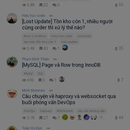
50
5.8K
22
0
Hiếu học code
[Lost Update] Tồn kho còn 1, nhiều người
cùng order thì xử lý thế nào?
Race Condition
hieu hoc code
roninhub
bài toán tồn kho còn 1
lost update
35
5.4K
43
1
Phạm Đình Thiện
[MySQL] Page và Row trong InnoDB
MySql
SQL
7
696
3
1
Minh Monmen
Câu chuyện về haproxy và websocket qua
buổi phỏng vấn DevOps
DevOps
haproxy
WebSocket
câu hỏi phỏng vấn
44
3.7K
27
7
+1
Toàn Vũ Đức