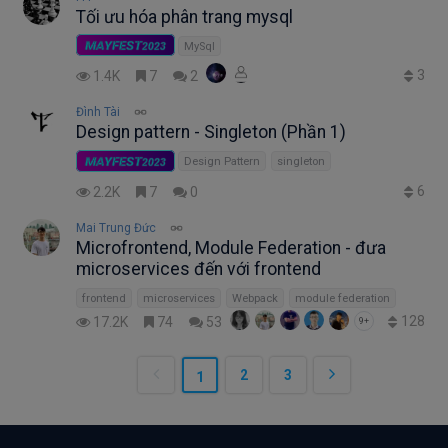
Tối ưu hóa phân trang mysql
MAYFEST
2023
MySql
3
1.4K
7
2
Đình Tài
Design pattern - Singleton (Phần 1)
MAYFEST
2023
Design Pattern
singleton
6
2.2K
7
0
Mai Trung Đức
Microfrontend, Module Federation - đưa
microservices đến với frontend
frontend
microservices
Webpack
module federation
128
17.2K
74
53
9+
2
3
1