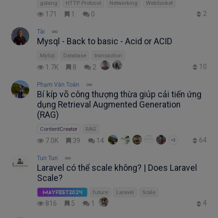
golang
HTTP Protocol
Networking
WebSocket
2
171
1
0
Tài
Mysql - Back to basic - Acid or ACID
MySql
Database
transaction
10
1.7K
8
2
Phạm Văn Toàn
Bí kíp võ công thượng thừa giúp cải tiến ứng
dụng Retrieval Augmented Generation
(RAG)
ContentCreator
RAG
64
7.0K
39
14
+3
Tun Tun
Laravel có thể scale không? | Does Laravel
Scale?
future
Laravel
Scale
MayFest2024
4
816
5
1