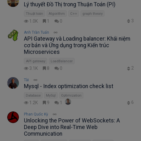
Lý thuyết Đồ Thị trong Thuận Toán (PI)
Thuật toán
Algorithm
C++
graph theory
3
1.0K
1
0
Anh Trần Tuấn
API Gateway và Loading balancer: Khái niệm
cơ bản và Ứng dụng trong Kiến trúc
Microservices
API gateway
LoadBalancer
2
3.1K
8
0
Tài
Mysql - Index optimization check list
Database
MySql
Optimization
6
1.2K
9
1
Phan Quốc Kỳ
Unlocking the Power of WebSockets: A
Deep Dive into Real-Time Web
Communication