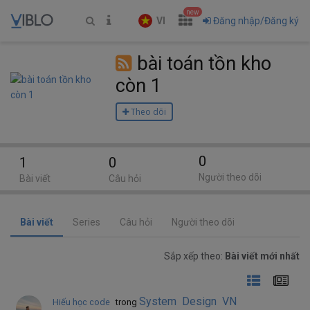
new
VI
Đăng nhập/Đăng ký
bài toán tồn kho
còn 1
Theo dõi
0
1
0
Người theo dõi
Bài viết
Câu hỏi
Bài viết
Series
Câu hỏi
Người theo dõi
Sắp xếp theo:
Bài viết mới nhất
System Design VN
Hiếu học code
trong