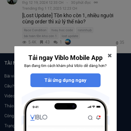
thg 12 19, 2024 12:33 CH
30 phút đọc
Trending thg 1 17, 2025 12:23 CH
[Lost Update] Tồn kho còn 1, nhiều người
cùng order thì xử lý thế nào?
Race Condition
hieu hoc code
roninhub
bài toán tồn kho còn 1
lost update
5.4K
43
1
35
Tải ngay Viblo Mobile App
TÀI NGUYÊN
Bạn đang tìm cách khám phá Viblo dễ dàng hơn?
Bài viết
Tổ chức
Tải ứng dụng ngay
Câu hỏi
Tags
Videos
Tác giả
Thảo luận
Đề xuất hệ thống
Công cụ
Machine Learning
Trạng thái hệ thống