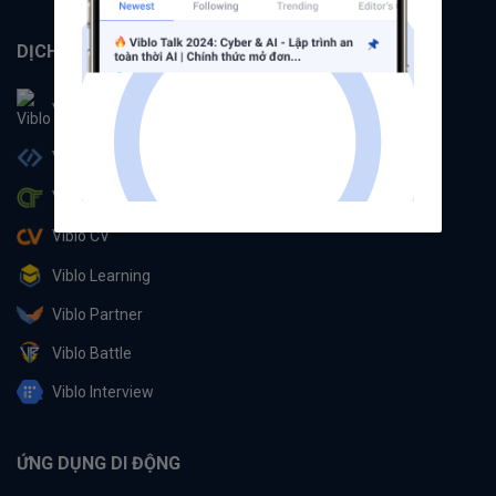
DỊCH VỤ
Viblo
Viblo Code
Viblo CTF
Viblo CV
Viblo Learning
Viblo Partner
Viblo Battle
Viblo Interview
ỨNG DỤNG DI ĐỘNG