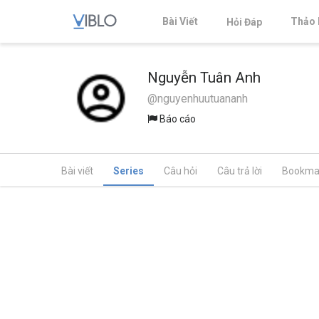
Bài Viết
Thảo 
Hỏi Đáp
Nguyễn Tuân Anh
@nguyenhuutuananh
Báo cáo
Bài viết
Series
Câu hỏi
Câu trả lời
Bookma