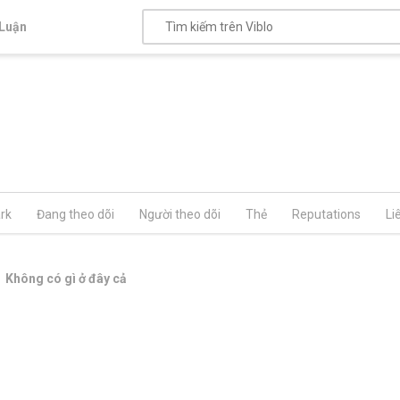
Luận
rk
Đang theo dõi
Người theo dõi
Thẻ
Reputations
Li
Không có gì ở đây cả