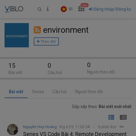
new
VI
Đăng nhập/Đăng ký
environment
Theo dõi
0
15
0
Người theo dõi
Bài viết
Câu hỏi
Bài viết
Series
Câu hỏi
Người theo dõi
Sắp xếp theo:
Bài viết mới nhất
Nguyễn Huy Hoàng
thg 6 29, 11:02 SA
6 phút đọc
Series VS Code Bài 4: Remote Development