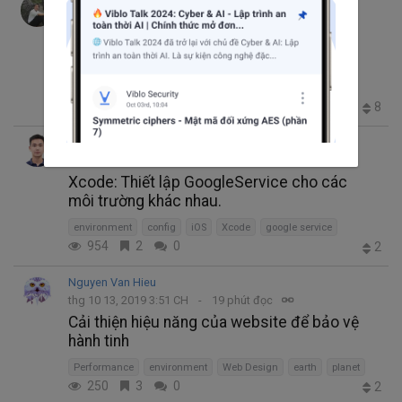
Nguyen Phuc Cuong
thg 2 20, 2020 8:42 SA
2 phút đọc
Cách cài đặt nhiều mồi trường cho dự án
React App
ReactJS
environment
4.8K
3
2
8
Khuat Van Dung
thg 2 18, 2020 12:48 SA
2 phút đọc
Xcode: Thiết lập GoogleService cho các
môi trường khác nhau.
environment
config
iOS
Xcode
google service
954
2
0
2
Nguyen Van Hieu
thg 10 13, 2019 3:51 CH
19 phút đọc
Cải thiện hiệu năng của website để bảo vệ
hành tinh
Performance
environment
Web Design
earth
planet
250
3
0
2