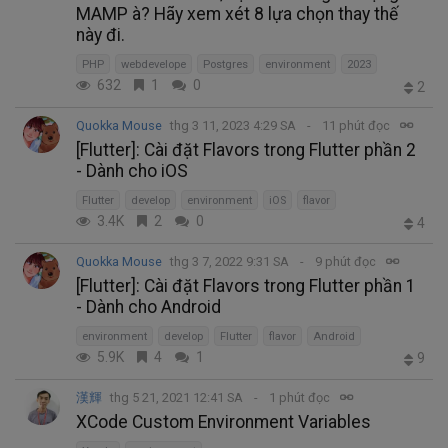
MAMP à? Hãy xem xét 8 lựa chọn thay thế
này đi.
PHP
webdevelope
Postgres
environment
2023
632
1
0
2
Quokka Mouse
thg 3 11, 2023 4:29 SA
11 phút đọc
[Flutter]: Cài đặt Flavors trong Flutter phần 2
- Dành cho iOS
Flutter
develop
environment
iOS
flavor
3.4K
2
0
4
Quokka Mouse
thg 3 7, 2022 9:31 SA
9 phút đọc
[Flutter]: Cài đặt Flavors trong Flutter phần 1
- Dành cho Android
environment
develop
Flutter
flavor
Android
5.9K
4
1
9
漢輝
thg 5 21, 2021 12:41 SA
1 phút đọc
XCode Custom Environment Variables