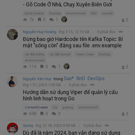
- Gõ Code Ở Nhà, Chạy Xuyên Biên Giới
build docker
DevOps
environment
SSH
vscode
76
0
1
2
Nguyễn Huy Hoàng
thg 5 15, 12:19 SA
6 phút đọc
Đừng bao giờ Hardcode tên Kafka Topic: Bí
mật "sống còn" đằng sau file .env.example
cài đặt kafka
cài đặt laravel
Clean Code
DevOps
environment
114
0
1
3
Sun* RnD DevOps
Nguyễn Văn Huy
trong
thg 1 31, 2025 1:00 SA
5 phút đọc
Hướng dẫn sử dụng Viper để quản lý cấu
hình linh hoạt trong Go
ContentCreator
Go
golang
environment
698
0
0
3
Sunny
thg 12 18, 2023 9:09 SA
5 phút đọc
Dù đã là năm 2024, bạn vẫn đang sử dụng