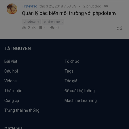
TPDevPro
thg 3 25, 2018 7:58 SA
2 phút đọc
Quản lý các biến môi trường với phpdotenv
phpdotenv
environment
2.7K
0
0
2
TÀI NGUYÊN
Bài viết
Tổ chức
Câu hỏi
Tags
Videos
Tác giả
Thảo luận
Đề xuất hệ thống
Công cụ
Machine Learning
Trạng thái hệ thống
DỊCH VỤ