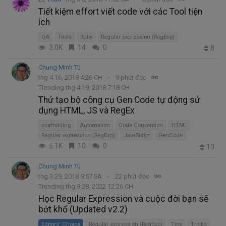
Tiết kiệm effort viết code với các Tool tiện
ích
QA
Tools
Ruby
Regular expression (RegExp)
3.0K
14
0
8
Chung Minh Tú
thg 4 16, 2018 4:26 CH
9 phút đọc
Trending thg 4 19, 2018 7:18 CH
Thử tạo bộ công cụ Gen Code tự động sử
dụng HTML, JS và RegEx
scaffolding
Automation
Code Convention
HTML
Regular expression (RegExp)
JavaScript
GenCode
5.1K
10
0
10
Chung Minh Tú
thg 3 29, 2018 9:57 SA
22 phút đọc
Trending thg 9 28, 2022 12:26 CH
Học Regular Expression và cuộc đời bạn sẽ
bớt khổ (Updated v2.2)
Editors' Choice
Regular expression (RegExp)
Tips
Tricks