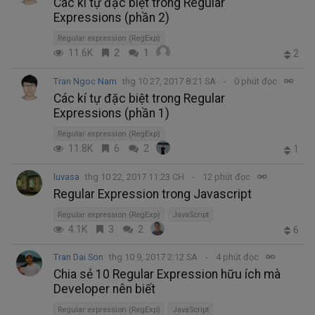
Các kí tự đặc biệt trong Regular
Expressions (phần 2)
Regular expression (RegExp)
11.6K
2
1
2
Tran Ngoc Nam
thg 10 27, 2017 8:21 SA
0 phút đọc
Các kí tự đặc biệt trong Regular
Expressions (phần 1)
Regular expression (RegExp)
11.8K
6
2
1
luvasa
thg 10 22, 2017 11:23 CH
12 phút đọc
Regular Expression trong Javascript
Regular expression (RegExp)
JavaScript
4.1K
3
2
6
Tran Dai Son
thg 10 9, 2017 2:12 SA
4 phút đọc
Chia sẻ 10 Regular Expression hữu ích mà
Developer nên biết
Regular expression (RegExp)
JavaScript