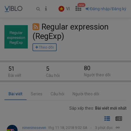
new
VI
Đăng nhập/Đăng ký
Regular expression
(RegExp)
Theo dõi
80
51
5
Người theo dõi
Bài viết
Câu hỏi
Bài viết
Series
Câu hỏi
Người theo dõi
Sắp xếp theo:
Bài viết mới nhất
ninenineseven
thg 11 18, 2018 9:02 SA
3 phút đọc