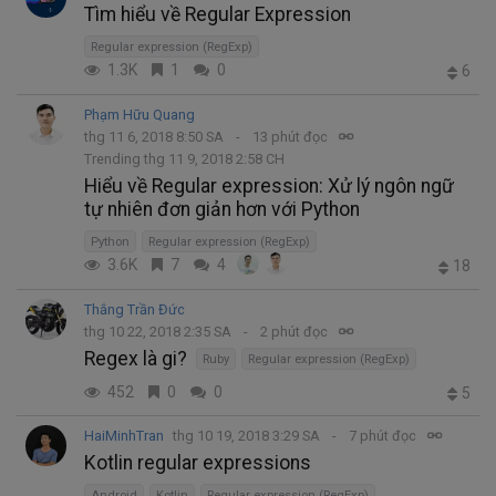
Tìm hiểu về Regular Expression
Regular expression (RegExp)
1.3K
1
0
6
Phạm Hữu Quang
thg 11 6, 2018 8:50 SA
13 phút đọc
Trending thg 11 9, 2018 2:58 CH
Hiểu về Regular expression: Xử lý ngôn ngữ
tự nhiên đơn giản hơn với Python
Python
Regular expression (RegExp)
3.6K
7
4
18
Thắng Trần Đức
thg 10 22, 2018 2:35 SA
2 phút đọc
Regex là gi?
Ruby
Regular expression (RegExp)
452
0
0
5
HaiMinhTran
thg 10 19, 2018 3:29 SA
7 phút đọc
Kotlin regular expressions
Android
Kotlin
Regular expression (RegExp)