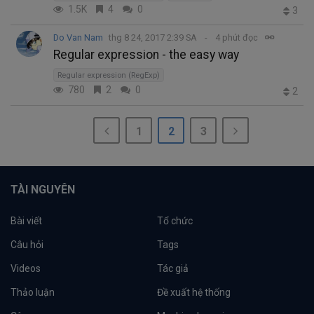
1.5K
4
0
3
Do Van Nam
thg 8 24, 2017 2:39 SA
4 phút đọc
Regular expression - the easy way
Regular expression (RegExp)
780
2
0
2
1
2
3
TÀI NGUYÊN
Bài viết
Tổ chức
Câu hỏi
Tags
Videos
Tác giả
Thảo luận
Đề xuất hệ thống