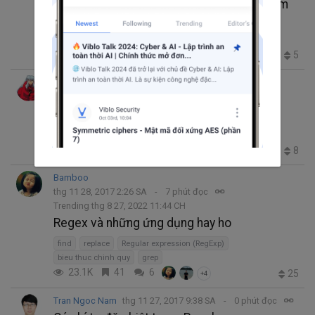
Sử dụng grep và biểu thức chính quy để tìm
kiếm text
Regular expression (RegExp)
grep
Linux
text pattern
5.1K
1
0
5
Phanbt
thg 11 28, 2017 3:14 SA
14 phút đọc
Regular Expressions: RegEx không hề khó
như những gì bạn thấy (I)
Regular expression (RegExp)
5.6K
13
1
8
Bamboo
thg 11 28, 2017 2:26 SA
7 phút đọc
Trending thg 8 27, 2022 11:44 CH
Regex và những ứng dụng hay ho
find
replace
Regular expression (RegExp)
bieu thuc chinh quy
grep
23.1K
41
6
25
+4
Tran Ngoc Nam
thg 11 27, 2017 9:38 SA
0 phút đọc