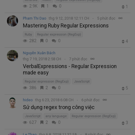
2.9K
1
0
1
Pham Thi Dao
thg 9 12, 2018 12:11 CH
5 phút đọc
Mastering Ruby Regular Expressions
Ruby
Regular expression (RegExp)
282
0
0
4
Nguyễn Xuân Bách
thg 7 19, 2018 2:58 CH
7 phút đọc
VerbalExpressions - Regular Expression
made easy
Regular expression (RegExp)
JavaScript
386
2
0
5
hideo
thg 6 23, 2018 6:08 CH
6 phút đọc
Sử dụng regex trong công việc
JavaScript
any language
Regular expression (RegExp)
627
2
0
3
Le Thao
thg 6 8, 2018 11:32 SA
8 phút đọc