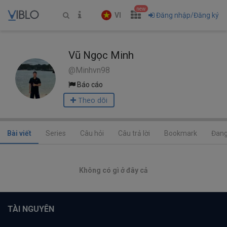
new
VI
Đăng nhập/Đăng ký
Vũ Ngọc Minh
@Minhvn98
Báo cáo
Theo dõi
Bài viết
Series
Câu hỏi
Câu trả lời
Bookmark
Đang
Không có gì ở đây cả
TÀI NGUYÊN