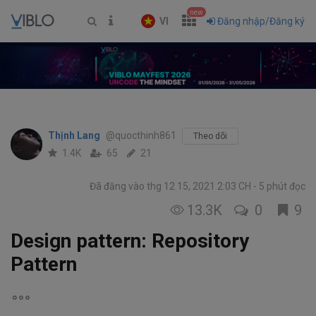
new
VI
Đăng nhập/Đăng ký
Thịnh Lang
@quocthinh861
Theo dõi
1.4K
65
21
Đã đăng vào thg 12 15, 2021 2:03 CH
5 phút đọc
13.3K
0
9
Design pattern: Repository
Pattern