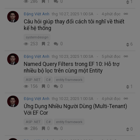
286
1
0
1
Đặng Việt Anh
thg 10 27, 2025 1:00 SA
4 phút đọc
Câu hỏi giúp thay đổi cách tôi nghĩ về thiết
kế hệ thống
systemdesign
253
2
0
6
Đặng Việt Anh
thg 10 23, 2025 1:00 SA
5 phút đọc
Named Query Filters trong EF 10: Hỗ trợ
nhiều bộ lọc trên cùng một Entity
ASP .NET
C#
entity framework
156
0
0
1
Đặng Việt Anh
thg 10 22, 2025 1:00 SA
4 phút đọc
Ứng Dụng Nhiều Người Dùng (Multi-Tenant)
Với EF Cor
ASP .NET
C#
entity framework
286
0
0
0