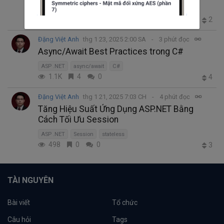
ASP .NET
LLM
.NET
464
1
0
2
Đặng Việt Anh
thg 1 23, 2025 2:00 SA
3 phút đọc
Async/Await Best Practices trong C#
ASP .NET
async/await
C#
1.1K
4
0
4
Đặng Việt Anh
thg 1 21, 2025 7:03 CH
4 phút đọc
Tăng Hiệu Suất Ứng Dụng ASP.NET Bằng
Cách Tối Ưu Session
ASP .NET
Session
stateless
498
0
0
3
TÀI NGUYÊN
Bài viết
Tổ chức
Câu hỏi
Tags