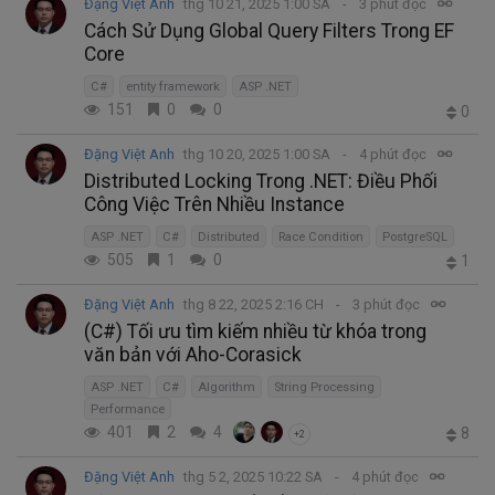
Đặng Việt Anh
thg 10 21, 2025 1:00 SA
3 phút đọc
Cách Sử Dụng Global Query Filters Trong EF
Core
C#
entity framework
ASP .NET
151
0
0
0
Đặng Việt Anh
thg 10 20, 2025 1:00 SA
4 phút đọc
Distributed Locking Trong .NET: Điều Phối
Công Việc Trên Nhiều Instance
ASP .NET
C#
Distributed
Race Condition
PostgreSQL
505
1
0
1
Đặng Việt Anh
thg 8 22, 2025 2:16 CH
3 phút đọc
(C#) Tối ưu tìm kiếm nhiều từ khóa trong
văn bản với Aho-Corasick
ASP .NET
C#
Algorithm
String Processing
Performance
401
2
4
8
+2
Đặng Việt Anh
thg 5 2, 2025 10:22 SA
4 phút đọc