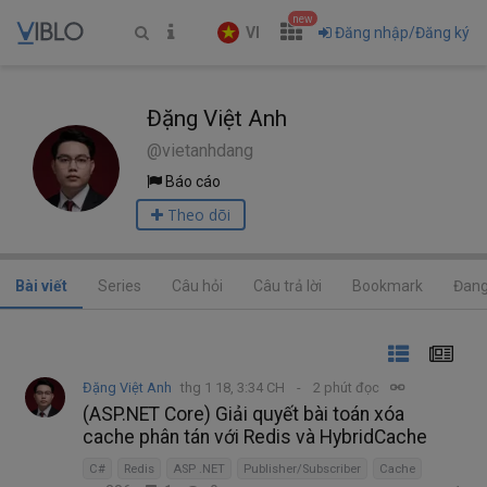
new
VI
Đăng nhập/Đăng ký
Đặng Việt Anh
@vietanhdang
Báo cáo
Theo dõi
Bài viết
Series
Câu hỏi
Câu trả lời
Bookmark
Đang
Đặng Việt Anh
thg 1 18, 3:34 CH
2 phút đọc
(ASP.NET Core) Giải quyết bài toán xóa
cache phân tán với Redis và HybridCache
C#
Redis
ASP .NET
Publisher/Subscriber
Cache