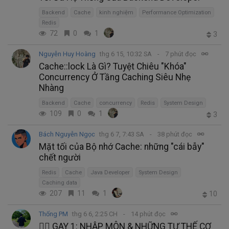
Backend
Cache
kinh nghiệm
Performance Optimization
Redis
72
0
1
3
Nguyễn Huy Hoàng
thg 6 15, 10:32 SA
7 phút đọc
Cache::lock Là Gì? Tuyệt Chiêu "Khóa"
Concurrency Ở Tầng Caching Siêu Nhẹ
Nhàng
Backend
Cache
concurrency
Redis
System Design
109
0
1
3
Bách Nguyễn Ngọc
thg 6 7, 7:43 SA
38 phút đọc
Mặt tối của Bộ nhớ Cache: những "cái bẫy"
chết người
Redis
Cache
Java Developer
System Design
Caching data
207
11
1
10
Thống PM
thg 6 6, 2:25 CH
14 phút đọc
🏳️‍🌈 GAY 1: NHẬP MÔN & NHỮNG TƯ THẾ CƠ