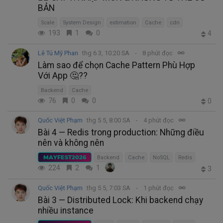
BẢN
Scale
System Design
estimation
Cache
cdn
193
1
0
4
Lê Tú Mỹ Phan
thg 6 3, 10:20 SA
8 phút đọc
Làm sao để chọn Cache Pattern Phù Hợp
Với App 🤔??
Backend
Cache
76
0
0
0
Quốc Việt Phạm
thg 5 5, 8:00 SA
4 phút đọc
Bài 4 — Redis trong production: Những điều
nên và không nên
MAYFEST2026
Backend
Cache
NoSQL
Redis
224
2
1
3
Quốc Việt Phạm
thg 5 5, 7:03 SA
1 phút đọc
Bài 3 — Distributed Lock: Khi backend chạy
nhiều instance