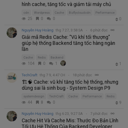
hình cache, tăng tốc và giảm tải máy chủ
cdn
Wordpress
Cache
Bizflycloudcdn
Performance
25
0
0
0
Nguyễn Huy Hoàng
thg 7 27, 3:58 SA
6 phút đọc
Giải mã Redis Cache: "Vũ khí tối thượng"
giúp hệ thống Backend tăng tốc hàng ngàn
lần
Cache
Redis
Backend
104
0
1
1
TechCraft
thg 7 9, 4:47 CH
18 phút đọc
🏗️🧠 Cache: vũ khí tăng tốc hệ thống, nhưng
dùng sai là sinh bug - System Design P9
systemdesign
TechCraft
Cache
Performance
Redis
44
8
0
9
Nguyễn Huy Hoàng
thg 6 23, 9:27 SA
7 phút đọc
Cache Hit Và Cache Mis: Thước Đo Bản Lĩnh
Tối Ưu Hệ Thống Của Backend Developer