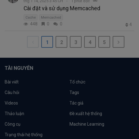
thg 1 14, 2025 3:45 CH
1 phút đọc
Cài đặt và sử dụng Memcached
Cache
Memcached
448
0
0
4
1
2
3
4
5
TÀI NGUYÊN
Bài viết
Tổ chức
Câu hỏi
Tags
Videos
Tác giả
Thảo luận
Đề xuất hệ thống
Công cụ
Machine Learning
Trạng thái hệ thống