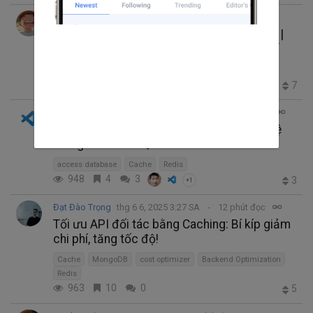
Quang
thg 12 2, 2025 8:33 SA
8 phút đọc
Kiến thức Redis cơ bản cho Test Engineer |
Commands và phương pháp verify thực tế
API testing
Cache
QA
Redis
test automation
216
3
0
7
Code Width Me
thg 9 29, 2025 2:36 SA
4 phút đọc
Redis - Giải pháp Caching Hiệu quả cho Hệ
thống Database Quá tải
access database
Cache
Redis
948
4
3
3
+1
Đạt Đào Trọng
thg 6 6, 2025 3:27 SA
12 phút đọc
Tối ưu API đối tác bằng Caching: Bí kíp giảm
chi phí, tăng tốc độ!
Cache
MongoDB
cost optimizer
Backend Optimization
Redis
963
10
0
5