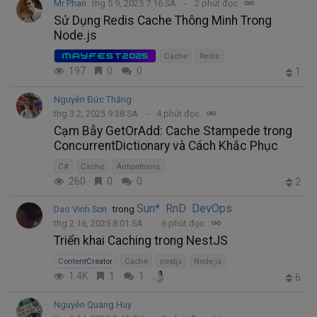
Mr Phan
thg 5 9, 2025 7:16 SA
2 phút đọc
Sử Dụng Redis Cache Thông Minh Trong
Node.js
MAYFEST2025
Cache
Redis
197
0
0
1
Nguyễn Đức Thắng
thg 3 2, 2025 9:38 SA
4 phút đọc
Cạm Bẫy GetOrAdd: Cache Stampede trong
ConcurrentDictionary và Cách Khắc Phục
C#
Cache
Antipatterns
260
0
0
2
Sun* RnD DevOps
Dao Vinh Sơn
trong
thg 2 16, 2025 8:01 SA
6 phút đọc
Triển khai Caching trong NestJS
ContentCreator
Cache
nestjs
Node.js
1.4K
1
1
6
Nguyễn Quang Huy