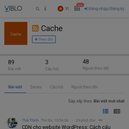
new
VI
Đăng nhập/Đăng ký
Cache
Theo dõi
48
89
3
Người theo dõi
Bài viết
Câu hỏi
Bài viết
Series
Câu hỏi
Người theo dõi
Sắp xếp theo:
Bài viết mới nhất
Thái Thịnh
Thứ Ba, 10:04 SA
29 phút đọc
CDN cho website WordPress: Cách cấu