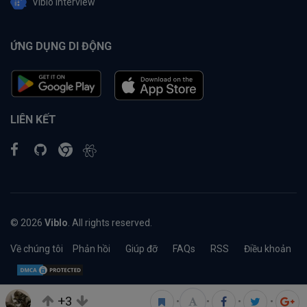
Viblo Interview
ỨNG DỤNG DI ĐỘNG
LIÊN KẾT
© 2026
Viblo
. All rights reserved.
Về chúng tôi
Phản hồi
Giúp đỡ
FAQs
RSS
Điều khoản
+3
•
•
•
•