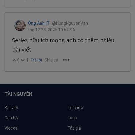
Ông Anh IT
@HungNguyenVan
thg 12 28, 2025 10:52 SA
Series hữu ích mong anh có thêm nhiều
bài viết
0
|
Trả lời
Chia sẻ
TÀI NGUYÊN
Bài viết
Tổ chức
Câu hỏi
Tags
Videos
Tác giả