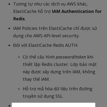
Tương tự như các dịch vụ AWS khác,
ElastiCache hỗ trợ
IAM Authentication for
Redis
.
IAM Policies trên ElastiCache chỉ được sử
dụng cho AWS API-level security.
Đối với ElastiCache Redis AUTH:
Có thể cấu hình
password/token
khi
thiết lập Redis cluster. Lớp bảo mật
này được xây dựng trên IAM, không
thay thế IAM.
Hỗ trợ mẫ hóa dữ liệu trên đường
truyền sử dụng SSL.
Đối với Memcached: