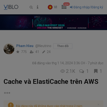
new
VI
Đăng nhập/Đăng ký
Pham Hieu
@Neutrino
Theo dõi
775
41
24
Đã đăng vào thg 1 14, 2024 3:36 CH
7 phút đọc
2.1K
1
1
Cache và ElastiCache trên AWS
Bài đăng này đã không được cập nhật trong 2 năm