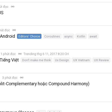
út đọc
JS
hút đọc
 Android
Editors' Choice
Coroutines
async
Kotlin
await
1 phút đọc
Trending thg 6 11, 2017 8:20 CH
Tiếng Việt
Don’t make me think
Ux Design
UX Vietnam
UX Review
3 phút đọc
(Split-Complementary hoặc Compound Harmony)