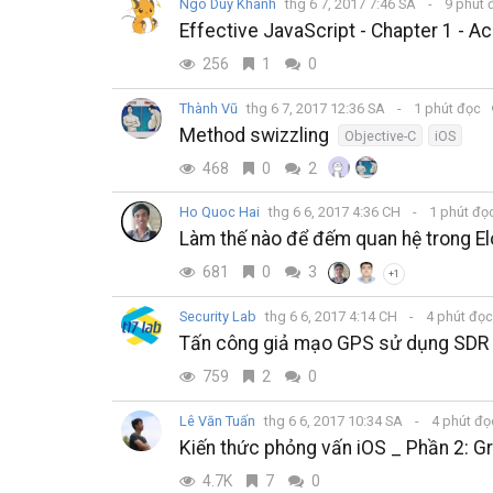
Ngô Duy Khánh
thg 6 7, 2017 7:46 SA
9 phút 
Effective JavaScript - Chapter 1 - Ac
256
1
0
Thành Vũ
thg 6 7, 2017 12:36 SA
1 phút đọc
Method swizzling
Objective-C
iOS
468
0
2
Ho Quoc Hai
thg 6 6, 2017 4:36 CH
1 phút đọ
Làm thế nào để đếm quan hệ trong E
681
0
3
+1
Security Lab
thg 6 6, 2017 4:14 CH
4 phút đọ
Tấn công giả mạo GPS sử dụng SDR 
759
2
0
Lê Văn Tuấn
thg 6 6, 2017 10:34 SA
4 phút đ
Kiến thức phỏng vấn iOS _ Phần 2: G
4.7K
7
0