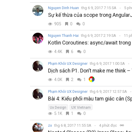
Nguyen Dinh Huan
thg 6 9, 2017 7:15 SA
5 ph
Sự kế thừa của scope trong Angular
905
0
0
Nguyen Thanh Hai
thg 6 9, 2017 2:19 SA
11 p
Kotlin Coroutines: async/await trong
4.4K
6
0
Phạm Khôi UX Designer
thg 6 9, 2017 1:00 SA
Dịch sách P1. Don’t make me think – 
4.0K
2
1
Phạm Khôi UX Designer
thg 6 9, 2017 12:57 SA
Bài 4: Kiểu phối màu tam giác cân 
Ux Design
UX Vietnam
5.1K
1
0
zx
thg 6 8, 2017 11:55 SA
4 phút đọc