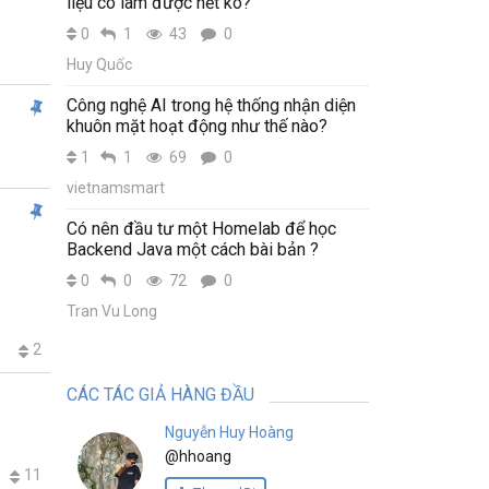
liệu có làm được hết ko?
I
0
1
43
0
Huy Quốc
Công nghệ AI trong hệ thống nhận diện
khuôn mặt hoạt động như thế nào?
1
1
69
0
vietnamsmart
Có nên đầu tư một Homelab để học
Backend Java một cách bài bản ?
0
0
72
0
Tran Vu Long
2
CÁC TÁC GIẢ HÀNG ĐẦU
Nguyễn Huy Hoàng
@hhoang
11