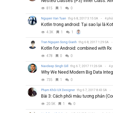
Nested Classes (P3) Inner Class: 
815
1
0
Nguyen Van Tuan
thg 6 8, 2017 3:15 SA
4 phú
Kotlin trong android: Tại sao lại là Kot
4.3K
1
1
Tran Nguyen Song Gianh
thg 6 8, 2017 1:29 SA
Kotlin for Android: combined with R
478
0
0
Navdeep Singh Gill
thg 6 7, 2017 11:26 SA
4 
Why We Need Modern Big Data Integr
735
1
0
Phạm Khôi UX Designer
thg 6 7, 2017 8:43 SA
Bài 3: Cách phối màu tương phản (
20.5K
1
0