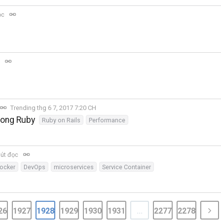
ọc
c
Trending thg 6 7, 2017 7:20 CH
rong Ruby
Ruby on Rails
Performance
út đọc
ocker
DevOps
microservices
Service Container
26
1927
1928
1929
1930
1931
...
2277
2278