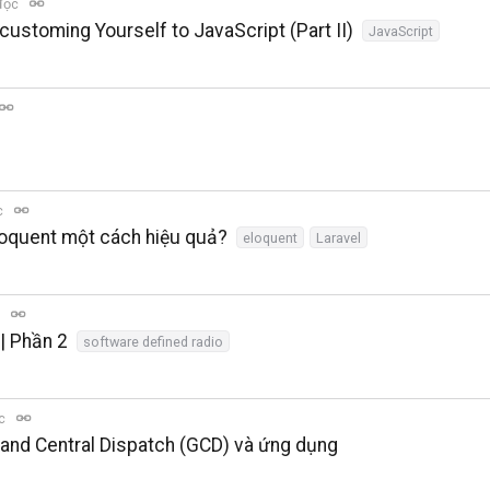
đọc
customing Yourself to JavaScript (Part II)
JavaScript
c
loquent một cách hiệu quả?
eloquent
Laravel
c
| Phần 2
software defined radio
ọc
rand Central Dispatch (GCD) và ứng dụng