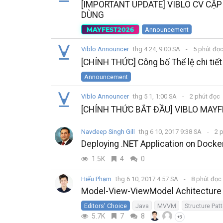
[IMPORTANT UPDATE] VIBLO CV CẬP
DÙNG
MAYFEST2026
Announcement
Viblo Announcer
thg 4 24, 9:00 SA
5 phút đọ
[CHÍNH THỨC] Công bố Thể lệ chi tiế
Announcement
Viblo Announcer
thg 5 1, 1:00 SA
2 phút đọc
[CHÍNH THỨC BẮT ĐẦU] VIBLO MAYF
Navdeep Singh Gill
thg 6 10, 2017 9:38 SA
2 
Deploying .NET Application on Dock
1.5K
4
0
Hiếu Phạm
thg 6 10, 2017 4:57 SA
8 phút đọc
Model-View-ViewModel Achitecture in
Editors' Choice
Java
MVVM
Structure Pat
5.7K
7
8
+3