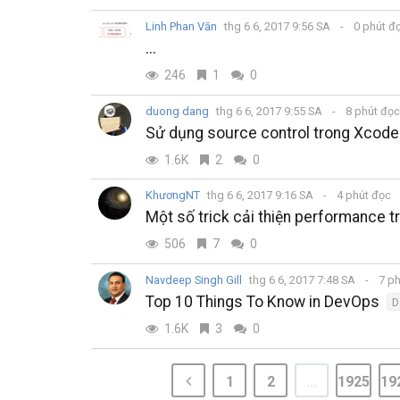
Linh Phan Văn
thg 6 6, 2017 9:56 SA
0 phút đ
...
246
1
0
duong dang
thg 6 6, 2017 9:55 SA
8 phút đọ
Sử dụng source control trong Xcode
1.6K
2
0
KhươngNT
thg 6 6, 2017 9:16 SA
4 phút đọc
Một số trick cải thiện performance t
506
7
0
Navdeep Singh Gill
thg 6 6, 2017 7:48 SA
7 ph
Top 10 Things To Know in DevOps
D
1.6K
3
0
1
2
...
1925
19