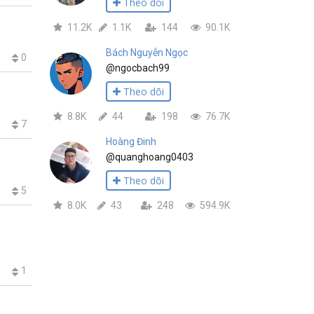
Theo dõi
11.2K
1.1K
144
90.1K
Bách Nguyễn Ngọc
0
@ngocbach99
Theo dõi
8.8K
44
198
76.7K
7
Hoàng Đinh
@quanghoang0403
Theo dõi
5
8.0K
43
248
594.9K
1