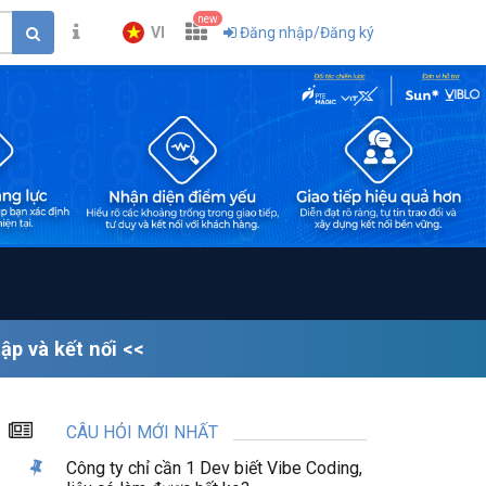
new
VI
Đăng nhập/Đăng ký
p và kết nối <<
CÂU HỎI MỚI NHẤT
Công ty chỉ cần 1 Dev biết Vibe Coding,