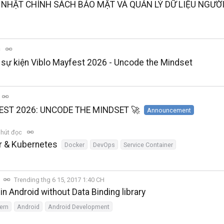
 NHẬT CHÍNH SÁCH BẢO MẬT VÀ QUẢN LÝ DỮ LIỆU NGƯỜ
c
t sự kiện Viblo Mayfest 2026 - Uncode the Mindset
EST 2026: UNCODE THE MINDSET 🚀
Announcement
phút đọc
er & Kubernetes
Docker
DevOps
Service Container
Trending thg 6 15, 2017 1:40 CH
 Android without Data Binding library
tern
Android
Android Development