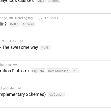
Anonymous Classes
Java
Android
t đọc
Trending thg 6 12, 2017 2:20 CH
lin?
Kotlin
Android
3 phút đọc
x - The awesome way
Kotlin
phút đọc
ation Platform
Big Data
Data Modeling
IoT
2 phút đọc
Complementary Schemes)
Ux Design