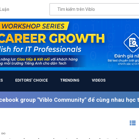
Luận
ES
EDITORS' CHOICE
TRENDING
VIDEOS
cebook group "Viblo Community" để cùng nhau học tậ