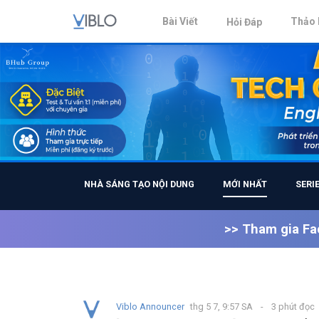
Bài Viết
Thảo 
Hỏi Đáp
NHÀ SÁNG TẠO NỘI DUNG
MỚI NHẤT
SERI
>> Tham gia Fa
Viblo Announcer
thg 5 7, 9:57 SA
3 phút đọc